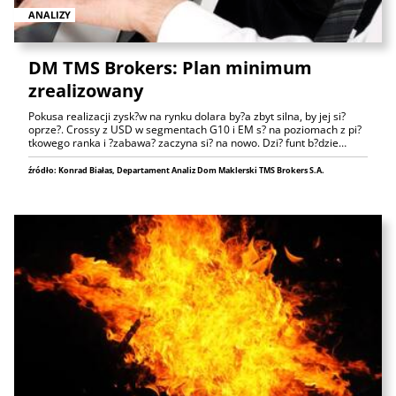
ANALIZY
DM TMS Brokers: Plan minimum
zrealizowany
Pokusa realizacji zysk?w na rynku dolara by?a zbyt silna, by jej si?
oprze?. Crossy z USD w segmentach G10 i EM s? na poziomach z pi?
tkowego ranka i ?zabawa? zaczyna si? na nowo. Dzi? funt b?dzie…
źródło: Konrad Białas, Departament Analiz Dom Maklerski TMS Brokers S.A.