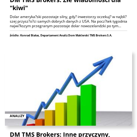
"kiwi"
Dolar ameryka?ski pozostaje silny, gdy? inwestorzy oczekuj? w najbli?
szej przysz?o?ci samych dobrych danych z USA. Na pocz?tek tygodnia
najwi?kszym przegranym pozostaje dolar nowozelandzki po tym…
źródło: Konrad Białas, Departament Analiz Dom Maklerski TMS Brokers S.A.
ANALIZY
DM TMS Brokers: Inne przyczyny,