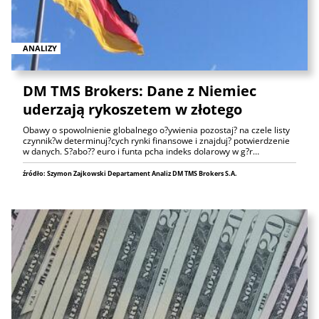
ANALIZY
DM TMS Brokers: Dane z Niemiec
uderzają rykoszetem w złotego
Obawy o spowolnienie globalnego o?ywienia pozostaj? na czele listy
czynnik?w determinuj?cych rynki finansowe i znajduj? potwierdzenie
w danych. S?abo?? euro i funta pcha indeks dolarowy w g?r…
źródło: Szymon Zajkowski Departament Analiz DM TMS Brokers S.A.