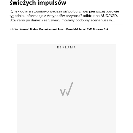
świeżych impulsów
Rynek dolara stopniowo wycisza si? po burzliwej pierwszej po?owie
tygodnia. Informacje z Antypod?w przynosz? odbicie na AUD/NZD.
Dzi? rano po danych ze Szwecji mo?liwy podobny scenariusz w…
źródło: Konrad Białas, Departament Analiz Dom Maklerski TMS Brokers S.A.
REKLAMA