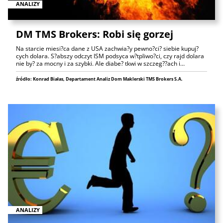
ANALIZY
DM TMS Brokers: Robi się gorzej
Na starcie miesi?ca dane z USA zachwia?y pewno?ci? siebie kupuj?
cych dolara. S?abszy odczyt ISM podsyca w?tpliwo?ci, czy rajd dolara
nie by? za mocny i za szybki. Ale diabe? tkwi w szczeg??ach i…
źródło: Konrad Białas, Departament Analiz Dom Maklerski TMS Brokers S.A.
ANALIZY