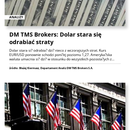
ANALIZY
DM TMS Brokers: Dolar stara się
odrabiać straty
Dolar stara si? odrabia? dzi? nieco z wczorajszych strat. Kurs
EUR/USD ponownie schodzi poni?ej poziomu 1,27. Ameryka?ska
waluta umacnia si? dzi? w stosunku do wszystkich pozosta?ych z…
źródło: Błażej Kiermasz, Departament Analiz DM TMS Brokers S.A.