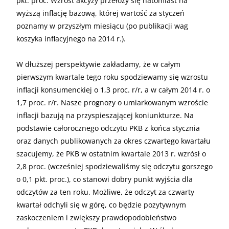
pkt. proc. Wzrost akcyzy przełoży się natomiast na
wyższą inflację bazową, której wartość za styczeń
poznamy w przyszłym miesiącu (po publikacji wag
koszyka inflacyjnego na 2014 r.).
W dłuższej perspektywie zakładamy, że w całym
pierwszym kwartale tego roku spodziewamy się wzrostu
inflacji konsumenckiej o 1,3 proc. r/r, a w całym 2014 r. o
1,7 proc. r/r. Nasze prognozy o umiarkowanym wzroście
inflacji bazują na przyspieszającej koniunkturze. Na
podstawie całorocznego odczytu PKB z końca stycznia
oraz danych publikowanych za okres czwartego kwartału
szacujemy, że PKB w ostatnim kwartale 2013 r. wzrósł o
2,8 proc. (wcześniej spodziewaliśmy się odczytu gorszego
o 0,1 pkt. proc.), co stanowi dobry punkt wyjścia dla
odczytów za ten roku. Możliwe, że odczyt za czwarty
kwartał odchyli się w górę, co będzie pozytywnym
zaskoczeniem i zwiększy prawdopodobieństwo