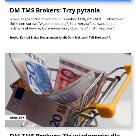
DM TMS Brokers: Trzy pytania
Nowe, tegoroczne maksima USD wobec EUR, JPY i AUD i rekordowe
do?ki cen surowc?w jasno pokazuj?, ?e ameryka?ska waluta jest
jedynym aktywem, kt?re inwestorzy obecnie s? ch?tni kupowa?.
źródło: Konrad Białas, Departament Analiz Dom Maklerski TMS Brokers S.A.
ANALIZY
DM TMS Brokers: Złe wiadomości dla