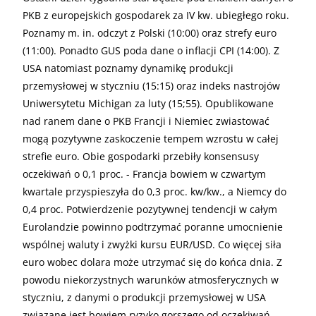
PKB z europejskich gospodarek za IV kw. ubiegłego roku.
Poznamy m. in. odczyt z Polski (10:00) oraz strefy euro
(11:00). Ponadto GUS poda dane o inflacji CPI (14:00). Z
USA natomiast poznamy dynamikę produkcji
przemysłowej w styczniu (15:15) oraz indeks nastrojów
Uniwersytetu Michigan za luty (15;55). Opublikowane
nad ranem dane o PKB Francji i Niemiec zwiastować
mogą pozytywne zaskoczenie tempem wzrostu w całej
strefie euro. Obie gospodarki przebiły konsensusy
oczekiwań o 0,1 proc. - Francja bowiem w czwartym
kwartale przyspieszyła do 0,3 proc. kw/kw., a Niemcy do
0,4 proc. Potwierdzenie pozytywnej tendencji w całym
Eurolandzie powinno podtrzymać poranne umocnienie
wspólnej waluty i zwyżki kursu EUR/USD. Co więcej siła
euro wobec dolara może utrzymać się do końca dnia. Z
powodu niekorzystnych warunków atmosferycznych w
styczniu, z danymi o produkcji przemysłowej w USA
związane jest bowiem ryzyko gorszego od oczekiwań