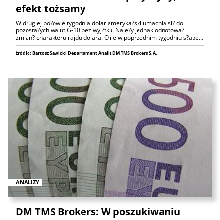
efekt tożsamy
W drugiej po?owie tygodnia dolar ameryka?ski umacnia si? do
pozosta?ych walut G-10 bez wyj?tku. Nale?y jednak odnotowa?
zmian? charakteru rajdu dolara. O ile w poprzednim tygodniu s?abe…
źródło: Bartosz Sawicki Departament Analiz DM TMS Brokers S.A.
ANALIZY
DM TMS Brokers: W poszukiwaniu