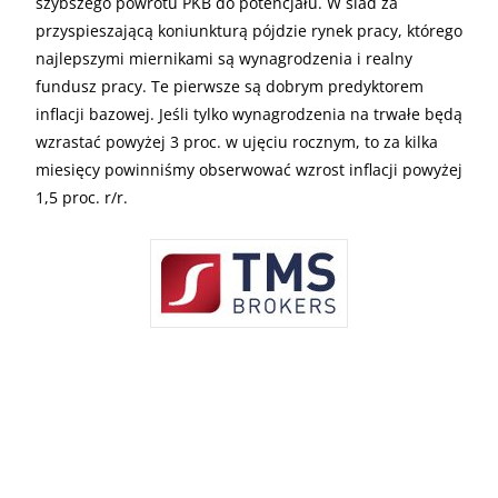
szybszego powrotu PKB do potencjału. W ślad za
przyspieszającą koniunkturą pójdzie rynek pracy, którego
najlepszymi miernikami są wynagrodzenia i realny
fundusz pracy. Te pierwsze są dobrym predyktorem
inflacji bazowej. Jeśli tylko wynagrodzenia na trwałe będą
wzrastać powyżej 3 proc. w ujęciu rocznym, to za kilka
miesięcy powinniśmy obserwować wzrost inflacji powyżej
1,5 proc. r/r.