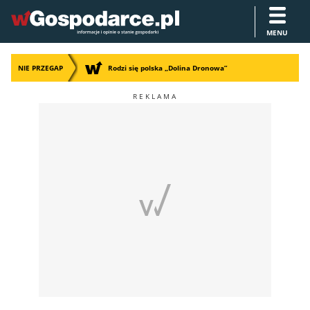
MENU
NIE PRZEGAP
Rodzi się polska „Dolina Dronowa”