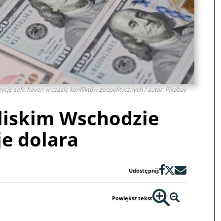
cję safe haven w czasie konfliktów geopolitycznych / autor: Pixabay
Bliskim Wschodzie
je dolara
Udostępnij:
Powiększ tekst