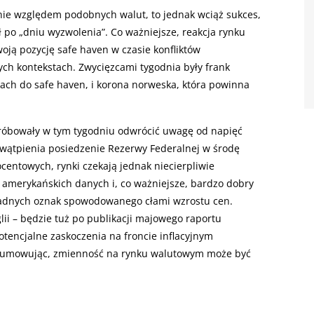
nie względem podobnych walut, to jednak wciąż sukces,
 po „dniu wyzwolenia”. Co ważniejsze, reakcja rynku
oją pozycję safe haven w czasie konfliktów
nych kontekstach. Zwycięzcami tygodnia były frank
wach do safe haven, i korona norweska, która powinna
próbowały w tym tygodniu odwrócić uwagę od napięć
 wątpienia posiedzenie Rezerwy Federalnej w środę
rocentowych, rynki czekają jednak niecierpliwie
amerykańskich danych i, co ważniejsze, bardzo dobry
ć żadnych oznak spowodowanego cłami wzrostu cen.
ii – będzie tuż po publikacji majowego raportu
potencjalne zaskoczenia na froncie inflacyjnym
sumowując, zmienność na rynku walutowym może być