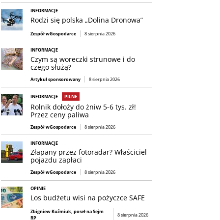
INFORMACJE
Rodzi się polska „Dolina Dronowa”
Zespół wGospodarce
8 sierpnia 2026
INFORMACJE
Czym są woreczki strunowe i do
czego służą?
Artykuł sponsorowany
8 sierpnia 2026
INFORMACJE
PILNE
Rolnik dołoży do żniw 5-6 tys. zł!
Przez ceny paliwa
Zespół wGospodarce
8 sierpnia 2026
INFORMACJE
Złapany przez fotoradar? Właściciel
pojazdu zapłaci
Zespół wGospodarce
8 sierpnia 2026
OPINIE
Los budżetu wisi na pożyczce SAFE
Zbigniew Kuźmiuk, poseł na Sejm
8 sierpnia 2026
RP