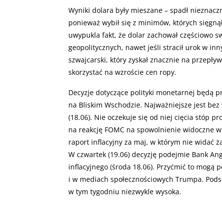
Wyniki dolara były mieszane – spadł nieznacz
ponieważ wybił się z minimów, których sięgnął
uwypukla fakt, że dolar zachował częściowo sw
geopolitycznych, nawet jeśli stracił urok w in
szwajcarski, który zyskał znacznie na przepły
skorzystać na wzroście cen ropy.
Decyzje dotyczące polityki monetarnej będą 
na Bliskim Wschodzie. Najważniejsze jest bez
(18.06). Nie oczekuje się od niej cięcia stóp p
na reakcję FOMC na spowolnienie widoczne w 
raport inflacyjny za maj, w którym nie wida
W czwartek (19.06) decyzję podejmie Bank Angl
inflacyjnego (środa 18.06). Przyćmić to mogą 
i w mediach społecznościowych Trumpa. Pod
w tym tygodniu niezwykle wysoka.