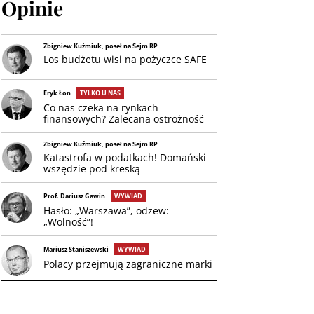
Opinie
Zbigniew Kuźmiuk, poseł na Sejm RP
Los budżetu wisi na pożyczce SAFE
Eryk Łon
TYLKO U NAS
Co nas czeka na rynkach
finansowych? Zalecana ostrożność
Zbigniew Kuźmiuk, poseł na Sejm RP
Katastrofa w podatkach! Domański
wszędzie pod kreską
Prof. Dariusz Gawin
WYWIAD
Hasło: „Warszawa”, odzew:
„Wolność”!
Mariusz Staniszewski
WYWIAD
Polacy przejmują zagraniczne marki