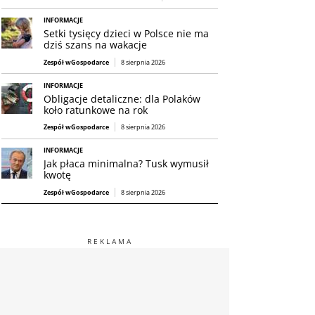
INFORMACJE
Setki tysięcy dzieci w Polsce nie ma
dziś szans na wakacje
Zespół wGospodarce
8 sierpnia 2026
INFORMACJE
Obligacje detaliczne: dla Polaków
koło ratunkowe na rok
Zespół wGospodarce
8 sierpnia 2026
INFORMACJE
Jak płaca minimalna? Tusk wymusił
kwotę
Zespół wGospodarce
8 sierpnia 2026