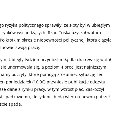
 ryzyka politycznego sprawiły, że złoty był w ubiegłym
tą rynków wschodzących. Rząd Tuska uzyskał wotum
Po krótkim okresie niepewności politycznej, która ciążyła
nuować swoją pracę.
. Ubiegły tydzień przyniósł miłą dla oka rewizję w dół
asie unormowała się, a poziom 4 proc. jest najniższym
namy odczyty, które pomogą zrozumieć sytuację cen
en poniedziałek (16.06) przyniesie publikację odczytu
ejsze dane z rynku pracy, w tym wzrost płac. Zaskoczył
owi spadkowemu, decydenci będą więc na pewno patrzeć
ście spada.