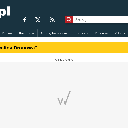
Paliwa
Obronność
Kupuję bo polskie
Innowacje
Przemysł
Zdrowie
„Dolina Dronowa”