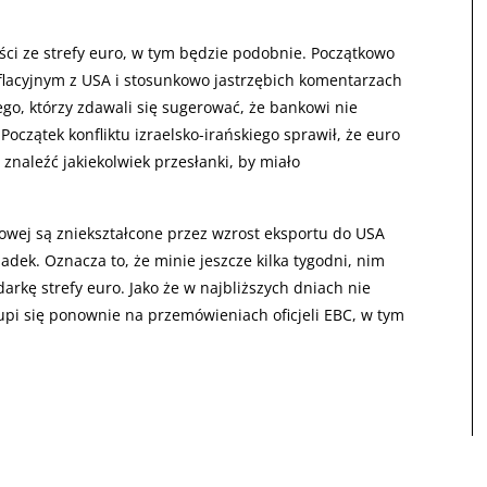
ci ze strefy euro, w tym będzie podobnie. Początkowo
flacyjnym z USA i stosunkowo jastrzębich komentarzach
ego, którzy zdawali się sugerować, że bankowi nie
oczątek konfliktu izraelsko-irańskiego sprawił, że euro
 znaleźć jakiekolwiek przesłanki, by miało
owej są zniekształcone przez wzrost eksportu do USA
dek. Oznacza to, że minie jeszcze kilka tygodni, nim
kę strefy euro. Jako że w najbliższych dniach nie
pi się ponownie na przemówieniach oficjeli EBC, w tym