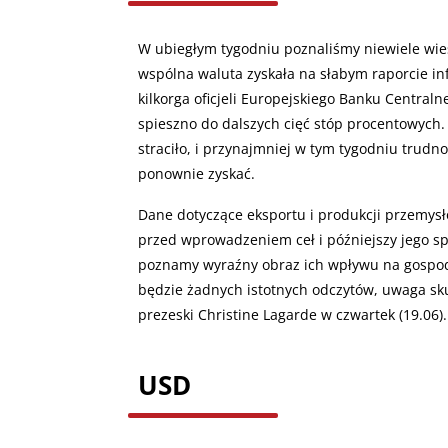
W ubiegłym tygodniu poznaliśmy niewiele wieś
wspólna waluta zyskała na słabym raporcie in
kilkorga oficjeli Europejskiego Banku Centraln
spieszno do dalszych cięć stóp procentowych. P
straciło, i przynajmniej w tym tygodniu trudno
ponownie zyskać.
Dane dotyczące eksportu i produkcji przemysł
przed wprowadzeniem ceł i późniejszy jego spa
poznamy wyraźny obraz ich wpływu na gospodar
będzie żadnych istotnych odczytów, uwaga sku
prezeski Christine Lagarde w czwartek (19.06).
USD