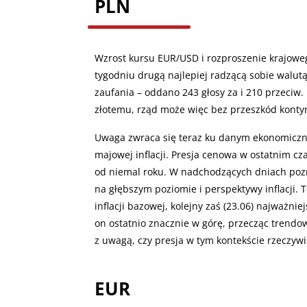
PLN
Wzrost kursu EUR/USD i rozproszenie krajowego
tygodniu drugą najlepiej radzącą sobie walu
zaufania – oddano 243 głosy za i 210 przeciw. 
złotemu, rząd może więc bez przeszkód konty
Uwaga zwraca się teraz ku danym ekonomicznym
majowej inflacji. Presja cenowa w ostatnim cz
od niemal roku. W nadchodzących dniach poz
na głębszym poziomie i perspektywy inflacji. T
inflacji bazowej, kolejny zaś (23.06) najważni
on ostatnio znacznie w górę, przecząc trend
z uwagą, czy presja w tym kontekście rzeczywi
EUR