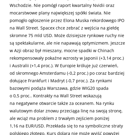
Wschodzie. Nie pomógł raport kwartalny Nvidii oraz
mocarstwowe plany największej spółki świata. Nie
pomogło ogłoszenie przez Elona Muska rekordowego IPO
na Wall Street. Spacex chce zebrać z wejścia na giełdę
skromne 75 mld USD. Może dzisiejsze rynkowe ruchy nie
są spektakularne, ale nie napawają optymizmem. Jeszcze
w Azji obraz był mieszany, mocne spadki w Chinach
rekompensowały pokaźne wzrosty w Japonii (+3,14 proc.)
i Australii (+1,4 proc.). W Europie króluje już czerwień,
od skromnego Amsterdamu (-0,2 proc.) po coraz bardziej
dołujące Frankfurt i Madryt (-0,7 proc.). Za rynkami
bazowymi podąża Warszawa, gdzie WIG20 spada
o 0,5 proc.. Kontrakty na Wall Street wskazują
na negatywne otwarcie także za oceanem. Na rynku
walutowym dolar znowu przeciąga linę na swoją stronę,
ale wciąż ma problem z trwałym zejściem poniżej
1,16 na EUR/USD. Przekłada się to na symboliczne straty
polskiego złotego. Kurs dolara nie może wyjść powyżej