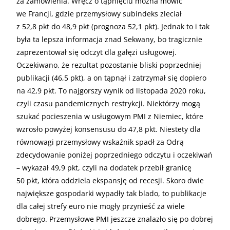
za zamówienia. Wręcz o tąpnięciu można mówić
we Francji, gdzie przemysłowy subindeks zleciał
z 52,8 pkt do 48,9 pkt (prognoza 52,1 pkt). Jednak to i tak
była ta lepsza informacja znad Sekwany, bo tragicznie
zaprezentował się odczyt dla gałęzi usługowej.
Oczekiwano, że rezultat pozostanie bliski poprzedniej
publikacji (46,5 pkt), a on tąpnął i zatrzymał się dopiero
na 42,9 pkt. To najgorszy wynik od listopada 2020 roku,
czyli czasu pandemicznych restrykcji. Niektórzy mogą
szukać pocieszenia w usługowym PMI z Niemiec, które
wzrosło powyżej konsensusu do 47,8 pkt. Niestety dla
równowagi przemysłowy wskaźnik spadł za Odrą
zdecydowanie poniżej poprzedniego odczytu i oczekiwań
– wykazał 49,9 pkt, czyli na dodatek przebił granicę
50 pkt, która oddziela ekspansję od recesji. Skoro dwie
największe gospodarki wypadły tak blado, to publikacje
dla całej strefy euro nie mogły przynieść za wiele
dobrego. Przemysłowe PMI jeszcze znalazło się po dobrej