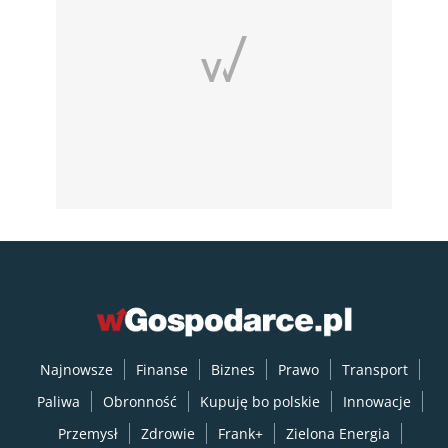
Najnowsze
Finanse
Biznes
Prawo
Transport
Paliwa
Obronność
Kupuję bo polskie
Innowacje
Przemysł
Zdrowie
Frank+
Zielona Energia