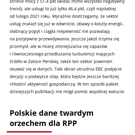
stronie mocy z 51,4 pkt (widać mimo wszystko negatywny
trend), ale usługi to już tylko 46,4 pkt, czyli najsłabiej
od lutego 2021 roku. Wyraźnie dostrzegamy, że sektor
usług znalazł się już w odwrocie, obawy o koszty energii,
słabnący popyt i ciągła niepewność nie pozwalają
na pozytywne przewidywania. Jeszcze jakoś trzyma się
przemysł, ale w miarę zmniejszania się zapasów
i równoczesnego przedłużania turbulencji mających
źródło w Zatoce Perskiej, także ten sektor powinien
osuwać się w danych. Taki obraz utrudnia EBC podjęcie
decyzji o podwyżce stóp, która będzie jeszcze bardziej
chłodzić aktywność gospodarczą. W ten sposób pakiet
dzisiejszych publikacji nie mógł pomóc wspólnej walucie.
Polskie dane twardym
orzechem dla RPP