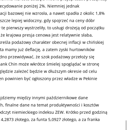
decydowanie poniżej 2%. Niemniej jednak
cji bazowej nie wzrosła, a nawet spadła z okolic 1,8%
szcze lepiej widoczny, gdy spojrzeć na ceny dóbr
e pierwszy wystrzeliły, to usługi drożeją od początku
że krajowa presja cenowa jest relatywnie słaba,
reśla podażowy charakter obecnej inflacji w chińskiej
a mamy już deflację, a zatem zyski hurtowników
udno przewidywać, że szok podażowy przełoży się
Bank Chin może wkrótce śmielej spoglądać w stronę
ględzie zależeć będzie w dłuższym okresie od celu
en powinien być ogłoszony przez władze w Pekinie
jdziemy między innymi październikowe dane
ch, finalne dane na temat produktywności i kosztów
 odczyt niemieckiego indeksu ZEW. Krótko przed godziną
 4,2873 złotego, za funta 5,0927 złotego, a za franka