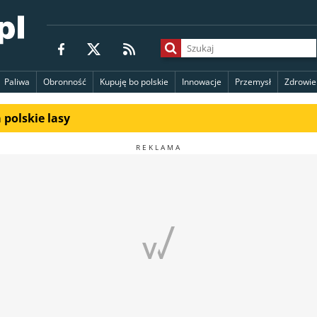
Paliwa
Obronność
Kupuję bo polskie
Innowacje
Przemysł
Zdrowie
polskie lasy