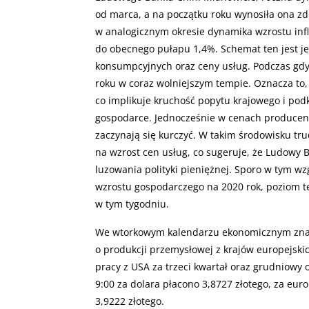
od marca, a na początku roku wynosiła ona z
w analogicznym okresie dynamika wzrostu infla
do obecnego pułapu 1,4%. Schemat ten jest je
konsumpcyjnych oraz ceny usług. Podczas gdy t
roku w coraz wolniejszym tempie. Oznacza to, 
co implikuje kruchość popytu krajowego i podk
gospodarce. Jednocześnie w cenach producent
zaczynają się kurczyć. W takim środowisku tr
na wzrost cen usług, co sugeruje, że Ludowy 
luzowania polityki pieniężnej. Sporo w tym wz
wzrostu gospodarczego na 2020 rok, poziom t
w tym tygodniu.
We wtorkowym kalendarzu ekonomicznym zna
o produkcji przemysłowej z krajów europejski
pracy z USA za trzeci kwartał oraz grudniowy
9:00 za dolara płacono 3,8727 złotego, za euro
3,9222 złotego.