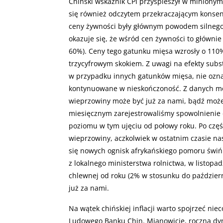
Chiński wskaźnik CPI przyspieszył w minionym
się również odczytem przekraczającym konsen
ceny żywności były głównym powodem silnego 
okazuje się, że wśród cen żywności to główni
60%). Ceny tego gatunku mięsa wzrosły o 110%
trzycyfrowym skokiem. Z uwagi na efekty sub
w przypadku innych gatunków mięsa, nie oznac
kontynuowane w nieskończoność. Z danych m
wieprzowiny może być już za nami, bądź może
miesięcznym zarejestrowaliśmy spowolnienie 
poziomu w tym ujęciu od połowy roku. Po czę
wieprzowiny, aczkolwiek w ostatnim czasie na
się nowych ognisk afrykańskiego pomoru świń 
z lokalnego ministerstwa rolnictwa, w listopa
chlewnej od roku (2% w stosunku do październ
już za nami.
Na wątek chińskiej inflacji warto spojrzeć nie
Ludowego Banku Chin. Mianowicie, roczna dy