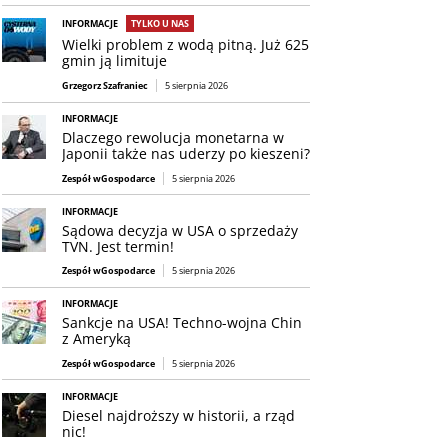
INFORMACJE
TYLKO U NAS
Wielki problem z wodą pitną. Już 625
gmin ją limituje
Grzegorz Szafraniec
5 sierpnia 2026
INFORMACJE
Dlaczego rewolucja monetarna w
Japonii także nas uderzy po kieszeni?
Zespół wGospodarce
5 sierpnia 2026
INFORMACJE
Sądowa decyzja w USA o sprzedaży
TVN. Jest termin!
Zespół wGospodarce
5 sierpnia 2026
INFORMACJE
Sankcje na USA! Techno-wojna Chin
z Ameryką
Zespół wGospodarce
5 sierpnia 2026
INFORMACJE
Diesel najdroższy w historii, a rząd
nic!