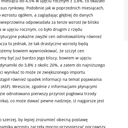
 miesiącu do 4,5% w ujęciu rocznym z 3,8%, co okazało
sus rynkowy. Podobnie jak w poprzednich miesiącach,
wzrostu ogółem, a zaglądając głębiej do danych
e wieprzowina odpowiadała za tenże wzrost (w blisko
 w ujęciu rocznym, co było drugim z rzędu
stytucyjne pokaźne zwyżki cen odnotowaliśmy również
za to jednak, że tak drastyczne wzrosty będą
ożemy bowiem wywnioskować, że szczyt cen
my być już bardzo jego bliscy, bowiem w ujęciu
dynamiki do 3,8% z okolic 20%, a zatem do najniższego
ści wynikać to może ze zwiększonego importu
stąpił również spadek informacji na temat pojawiania
(ASF). Wreszcie, zgodnie z informacjami płynącymi
dzie odnotowano pierwszy przyrost pogłowia trzody
ika), co może dawać pewne nadzieje, iż najgorsze jest
co szerzej, by lepiej zrozumieć obecną postawę
namika wzrostu zaczęła mocno przyspieszać począwszy