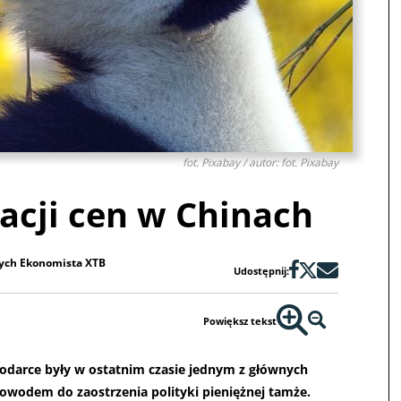
fot. Pixabay / autor: fot. Pixabay
zacji cen w Chinach
wych Ekonomista XTB
Udostępnij:
Powiększ tekst
podarce były w ostatnim czasie jednym z głównych
owodem do zaostrzenia polityki pieniężnej tamże.