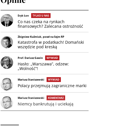
Eryk Łon
TYLKO U NAS
Co nas czeka na rynkach
finansowych? Zalecana ostrożność
Zbigniew Kuźmiuk, poseł na Sejm RP
Katastrofa w podatkach! Domański
wszędzie pod kreską
Prof. Dariusz Gawin
WYWIAD
Hasło: „Warszawa”, odzew:
„Wolność”!
Mariusz Staniszewski
WYWIAD
Polacy przejmują zagraniczne marki
Mariusz Staniszewski
KOMENTARZ
Niemcy bankrutują i uciekają