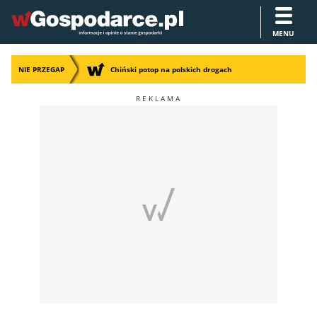
MENU
NIE PRZEGAP
Chiński potop na polskich drogach