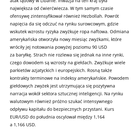
atak lądowy w Libanie. Inwazja na ten kraj była
największa od ćwierćwiecza. W tym samym czasie
ofensywę zintensyfikował również Hezbollah. Powrót
napięcia da się odczuć na rynku surowcowym, gdzie
wskutek wzrostu ryzyka zwyżkuje ropa naftowa. Odmiana
amerykańska otworzyła nowy miesiąc zwyżkami, które
wróciły jej notowania powyżej poziomu 90 USD
za baryłkę. Strach nie rozlewa się jednak na inne rynki,
czego dowodem są wzrosty na giełdach. Zwyżkuje wiele
parkietów azjatyckich i europejskich. Rosną także
kontrakty terminowe na indeksy amerykańskie. Powodem
giełdowych zwyżek jest utrzymująca się pozytywna
narracja wokół sektora sztucznej inteligencji. Na rynku
walutowym również próżno szukać intensywnego
odpływu kapitału do bezpiecznych przystani. Kurs
EUR/USD do południa oscylował między 1,164
a 1,166 USD.