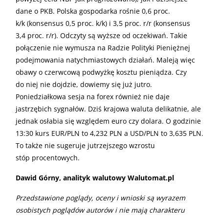
dane o PKB. Polska gospodarka rośnie 0,6 proc.
k/k (konsensus 0,5 proc. k/k) i 3,5 proc. r/r (konsensus
3,4 proc. r/r). Odczyty są wyższe od oczekiwań. Takie
połączenie nie wymusza na Radzie Polityki Pieniężnej
podejmowania natychmiastowych działań. Maleją więc
obawy o czerwcową podwyżkę kosztu pieniądza. Czy
do niej nie dojdzie, dowiemy się już jutro.
Poniedziałkowa sesja na forex również nie daje
jastrzębich sygnałów. Dziś krajowa waluta delikatnie, ale
jednak osłabia się względem euro czy dolara. O godzinie
13:30 kurs EUR/PLN to 4,232 PLN a USD/PLN to 3,635 PLN.
To także nie sugeruje jutrzejszego wzrostu
stóp procentowych.
Dawid Górny, analityk walutowy Walutomat.pl
Przedstawione poglądy, oceny i wnioski są wyrazem
osobistych poglądów autorów i nie mają charakteru