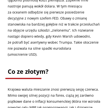
tygodniu podniosą koszt pieniądza. Zupełnie inne
nastroje panują wokół dolara. W tym miesiącu
za oceanem odbędzie się pierwsze posiedzenie
decyzyjne z nowym szefem FED. Obawy o zmianę
stanowiska na bardziej gołębie niż w trakcie przesłuchań
na objęcie urzędu szkodzi „zielonemu”. Ich rozwianie
nastąpi dopiero wtedy, gdy Kevin Warsh udowodni,
że potrafi być asertywny wobec Trumpa. Takie otoczenie
nie pozwala na silne spadki eurodolara
(umocnienie USD).
Co ze złotym?
Krajowa waluta mieszanie znosi pierwszą sesję czerwca.
Mimo swojej silnej pozycji na forex, ciążą jej zarówno
piątkowe dane o inflacji konsumenckiej (która nie wzrosła
powyżej celu NBP jak prognozowano), jak i dzisiejsze