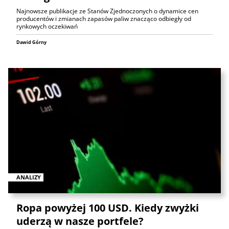
Najnowsze publikacje ze Stanów Zjednoczonych o dynamice cen
producentów i zmianach zapasów paliw znacząco odbiegły od
rynkowych oczekiwań
Dawid Górny
ANALIZY
Ropa powyżej 100 USD. Kiedy zwyżki
uderzą w nasze portfele?