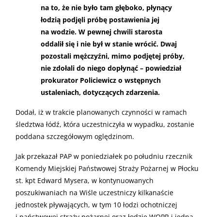
na to, że nie było tam głęboko, płynący
łodzią podjęli próbę postawienia jej
na wodzie. W pewnej chwili starosta
oddalił się i nie był w stanie wrócić. Dwaj
pozostali mężczyźni, mimo podjętej próby,
nie zdołali do niego dopłynąć – powiedział
prokurator Policiewicz o wstępnych
ustaleniach, dotyczących zdarzenia.
Dodał, iż w trakcie planowanych czynności w ramach
śledztwa łódź, która uczestniczyła w wypadku, zostanie
poddana szczegółowym oględzinom.
Jak przekazał PAP w poniedziałek po południu rzecznik
Komendy Miejskiej Państwowej Straży Pożarnej w Płocku
st. kpt Edward Mysera, w kontynuowanych
poszukiwaniach na Wiśle uczestniczy kilkanaście
jednostek pływających, w tym 10 łodzi ochotniczej
i państwowej straży pożarnej oraz łodzie WOPR i jedna