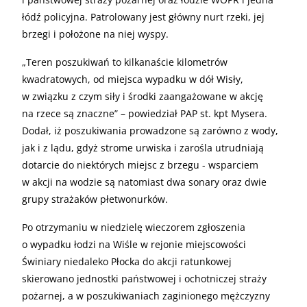
łódź policyjna. Patrolowany jest główny nurt rzeki, jej
brzegi i położone na niej wyspy.
„
Teren poszukiwań to kilkanaście kilometrów
kwadratowych, od miejsca wypadku w dół Wisły,
w związku z czym siły i środki zaangażowane w akcję
na rzece są znaczne” – powiedział PAP st. kpt Mysera.
Dodał, iż poszukiwania prowadzone są zarówno z wody,
jak i z lądu, gdyż strome urwiska i zarośla utrudniają
dotarcie do niektórych miejsc z brzegu - wsparciem
w akcji na wodzie są natomiast dwa sonary oraz dwie
grupy strażaków płetwonurków.
Po otrzymaniu w niedzielę wieczorem zgłoszenia
o wypadku łodzi na Wiśle w rejonie miejscowości
Świniary niedaleko Płocka do akcji ratunkowej
skierowano jednostki państwowej i ochotniczej straży
pożarnej, a w poszukiwaniach zaginionego mężczyzny