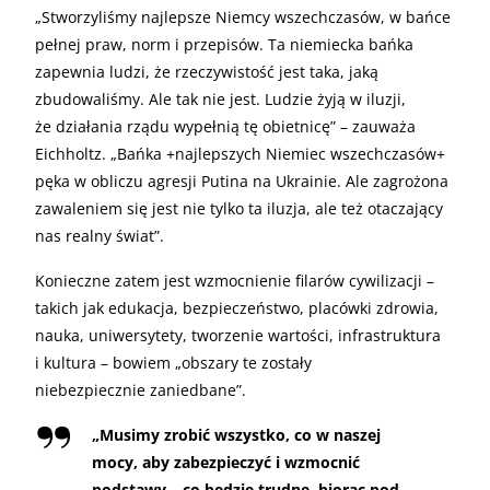
„Stworzyliśmy najlepsze Niemcy wszechczasów, w bańce
pełnej praw, norm i przepisów. Ta niemiecka bańka
zapewnia ludzi, że rzeczywistość jest taka, jaką
zbudowaliśmy. Ale tak nie jest. Ludzie żyją w iluzji,
że działania rządu wypełnią tę obietnicę” – zauważa
Eichholtz. „Bańka +najlepszych Niemiec wszechczasów+
pęka w obliczu agresji Putina na Ukrainie. Ale zagrożona
zawaleniem się jest nie tylko ta iluzja, ale też otaczający
nas realny świat”.
Konieczne zatem jest wzmocnienie filarów cywilizacji –
takich jak edukacja, bezpieczeństwo, placówki zdrowia,
nauka, uniwersytety, tworzenie wartości, infrastruktura
i kultura – bowiem „obszary te zostały
niebezpiecznie zaniedbane”.
„Musimy zrobić wszystko, co w naszej
mocy, aby zabezpieczyć i wzmocnić
podstawy – co będzie trudne, biorąc pod