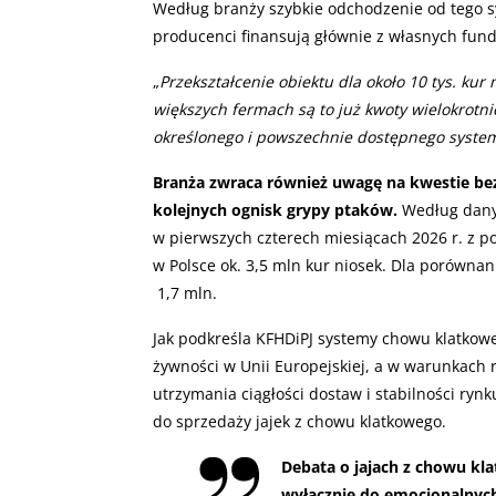
Według branży szybkie odchodzenie od tego s
producenci finansują głównie z własnych fund
„
Przekształcenie obiektu dla około 10 tys. kur
większych fermach są to już kwoty wielokrotn
określonego i powszechnie dostępnego system
Branża zwraca również uwagę na kwestie bez
kolejnych ognisk grypy ptaków.
Według dany
w pierwszych czterech miesiącach 2026 r. z p
w Polsce ok. 3,5 mln kur niosek. Dla porównani
1,7 mln.
Jak podkreśla KFHDiPJ systemy chowu klatkowe
żywności w Unii Europejskiej, a w warunkach 
utrzymania ciągłości dostaw i stabilności ryn
do sprzedaży jajek z chowu klatkowego.
Debata o jajach z chowu k
wyłącznie do emocjonalnych h