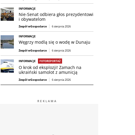
INFORMACJE
Nie-Senat odbiera głos prezydentowi
i obywatelom
Zespół wGospodarce
6 sierpnia 2026
INFORMACJE
Węgrzy modlą się o wodę w Dunaju
Zespół wGospodarce
6 sierpnia 2026
INFORMACJE
FOTOREPORTAŻ
O krok od eksplozji! Zamach na
ukraiński samolot z amunicją
Zespół wGospodarce
6 sierpnia 2026