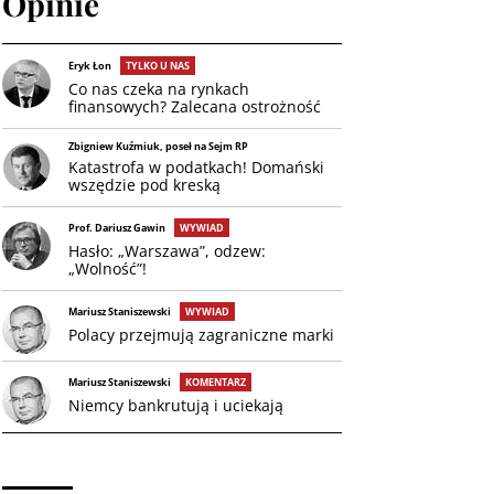
Opinie
Eryk Łon
TYLKO U NAS
Co nas czeka na rynkach
finansowych? Zalecana ostrożność
Zbigniew Kuźmiuk, poseł na Sejm RP
Katastrofa w podatkach! Domański
wszędzie pod kreską
Prof. Dariusz Gawin
WYWIAD
Hasło: „Warszawa”, odzew:
„Wolność”!
Mariusz Staniszewski
WYWIAD
Polacy przejmują zagraniczne marki
Mariusz Staniszewski
KOMENTARZ
Niemcy bankrutują i uciekają