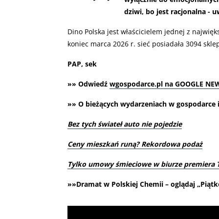
dziwi, bo jest racjonalna - 
Dino Polska jest właścicielem jednej z najwię
koniec marca 2026 r. sieć posiadała 3094 skle
PAP, sek
»» Odwiedź
wgospodarce.pl na GOOGLE NE
»» O bieżących wydarzeniach w gospodarce i 
Bez tych świateł auto nie pojedzie
Ceny mieszkań runą? Rekordowa podaż
Tylko umowy śmieciowe w biurze premiera T
»»Dramat w Polskiej Chemii – oglądaj „Piąt