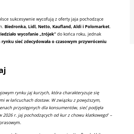
Polsce sukcesywnie wycofują z oferty jaja pochodzące
in.
Biedronka, Lidl, Netto, Kaufland, Aldi i Polomarket
.
edziało wycofanie „trójek”
do końca roku, jednak
a rynku sieć zdecydowała o czasowym przywróceniu
aj
jowym rynku jaj kurzych, która charakteryzuje się
iami w łańcuchach dostaw. W związku z powyższym,
cenach przystępnych dla konsumentów, sieć podjęła
 2026 r. jaj pochodzących od kur z chowu klatkowego
” –
 prasowym.