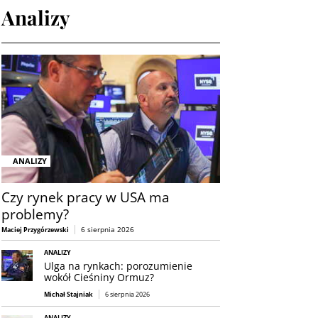
Analizy
ANALIZY
Czy rynek pracy w USA ma
problemy?
6 sierpnia 2026
Maciej Przygórzewski
ANALIZY
Ulga na rynkach: porozumienie
wokół Cieśniny Ormuz?
Michał Stajniak
6 sierpnia 2026
ANALIZY