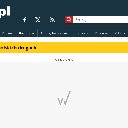
Paliwa
Obronność
Kupuję bo polskie
Innowacje
Przemysł
Zdrowie
polskich drogach