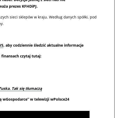
uważa prezes KFHDiPJ.
kszych sieci sklepów w kraju. Według danych spółki, pod
py.
WS
, aby codziennie śledzić aktualne informacje
finansach czytaj tutaj:
uska. Tak się tłumaczą
kę wGospodarce” w telewizji wPolsce24