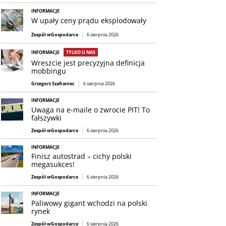
INFORMACJE
W upały ceny prądu eksplodowały
Zespół wGospodarce
6 sierpnia 2026
INFORMACJE
TYLKO U NAS
Wreszcie jest precyzyjna definicja
mobbingu
Grzegorz Szafraniec
6 sierpnia 2026
INFORMACJE
Uwaga na e-maile o zwrocie PIT! To
fałszywki
Zespół wGospodarce
6 sierpnia 2026
INFORMACJE
Finisz autostrad – cichy polski
megasukces!
Zespół wGospodarce
6 sierpnia 2026
INFORMACJE
Paliwowy gigant wchodzi na polski
rynek
Zespół wGospodarce
6 sierpnia 2026