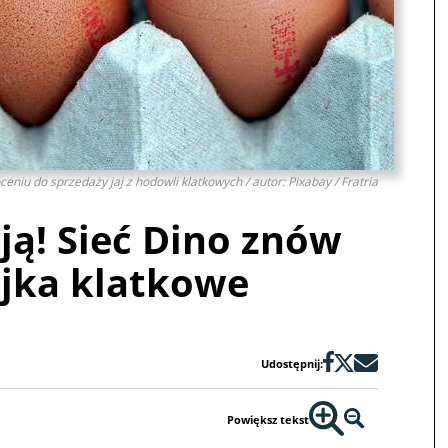
niu do sprzedaży jaj z hodowli klatkowych / autor: Pixabay / Fratria
ją! Sieć Dino znów
ajka klatkowe
Udostępnij:
Powiększ tekst