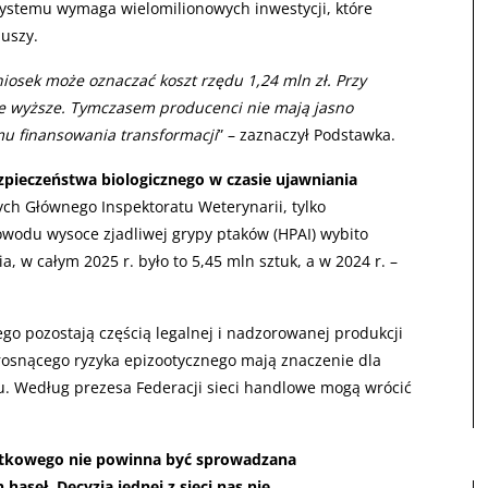
ystemu wymaga wielomilionowych inwestycji, które
uszy.
 niosek może oznaczać koszt rzędu 1,24 mln zł. Przy
ie wyższe. Tymczasem producenci nie mają jasno
u finansowania transformacji
” – zaznaczył Podstawka.
pieczeństwa biologicznego w czasie ujawniania
ch Głównego Inspektoratu Weterynarii, tylko
owodu wysoce zjadliwej grypy ptaków (HPAI) wybito
a, w całym 2025 r. było to 5,45 mln sztuk, a w 2024 r. –
go pozostają częścią legalnej i nadzorowanej produkcji
rosnącego ryzyka epizootycznego mają znaczenie dla
ku. Według prezesa Federacji sieci handlowe mogą wrócić
latkowego nie powinna być sprowadzana
aseł. Decyzja jednej z sieci nas nie