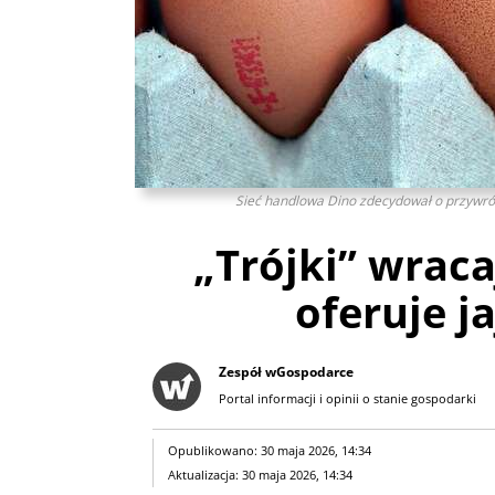
Sieć handlowa Dino zdecydował o przywróce
„Trójki” wraca
oferuje j
Zespół wGospodarce
Portal informacji i opinii o stanie gospodarki
Opublikowano: 30 maja 2026, 14:34
Aktualizacja: 30 maja 2026, 14:34