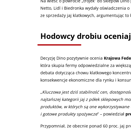
Na wieść o powrocie „trójek” do sklepów Dino p
Netto, Lidl i Biedronka wydały oświadczenia o
ze sprzedaży jaj klatkowych, argumentując to
Hodowcy drobiu oceniaj
Decyzję Dino pozytywnie ocenia
Krajowa Fede
która skupia fermy odpowiedzialne za większą 
debata dotycząca chowu klatkowego koncentru
konsekwencje ekonomiczne dla rynku i kons
„
Kluczowa jest dziś stabilność cen, dostępno
najtańszej kategorii jaj z półek sklepowych mo
produktów, w których są one wykorzystywane 
i gotowe produkty spożywcze
” – powiedział
pr
Przypomniał, że obecnie ponad 60 proc. jaj 