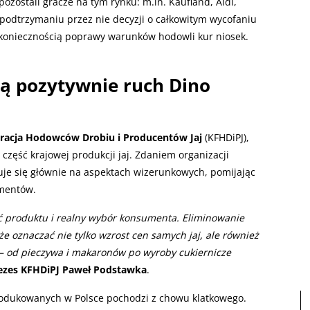
ozostali gracze na tym rynku: m.in. Kaufland, Aldi,
 podtrzymaniu przez nie decyzji o całkowitym wycofaniu
 koniecznością poprawy warunków hodowli kur niosek.
ą pozytywnie ruch Dino
racja Hodowców Drobiu i Producentów Jaj
(KFHDiPJ),
część krajowej produkcji jaj. Zdaniem organizacji
je się głównie na aspektach wizerunkowych, pomijając
umentów.
ść produktu i realny wybór konsumenta. Eliminowanie
że oznaczać nie tylko wzrost cen samych jaj, ale również
– od pieczywa i makaronów po wyroby cukiernicze
ezes KFHDiPJ Paweł Podstawka
.
produkowanych w Polsce pochodzi z chowu klatkowego.