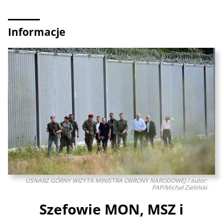
Informacje
USNARZ GÓRNY WIZYTA MINISTRA OBRONY NARODOWEJ / autor:
PAP/Michał Zieliński
Szefowie MON, MSZ i