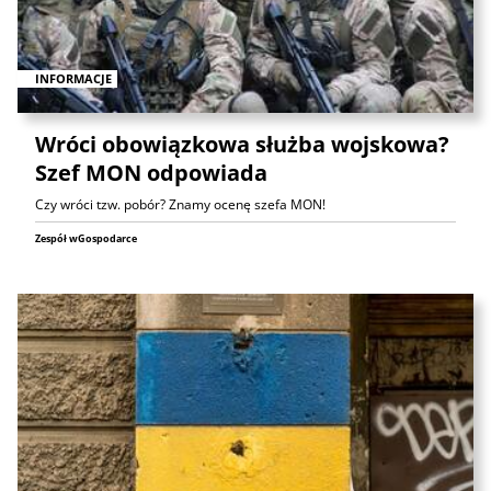
INFORMACJE
Wróci obowiązkowa służba wojskowa?
Szef MON odpowiada
Czy wróci tzw. pobór? Znamy ocenę szefa MON!
Zespół wGospodarce