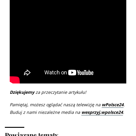
Dziękujemy
za przeczytanie artykułu!
Pamiętaj, możesz oglądać naszą telewizję na
wPolsce24
.
Buduj z nami niezależne media na
wesprzyj.wpolsce24
.
Powiązane tematy