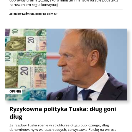
doprawdy dramatyczna, skoro minister finansów forsuje podatek z
naruszeniem reguł konstytucji
Zbigniew Kuźmiuk, poseł na Sejm RP
OPINIE
Ryzykowna polityka Tuska: dług goni
dług
Za rządów Tuska rośnie w strukturze długu publicznego, dług
denominowany w walutach obcych, co wystawia Polskę na wzrost