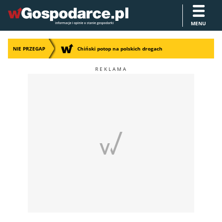
MENU
NIE PRZEGAP
Chiński potop na polskich drogach