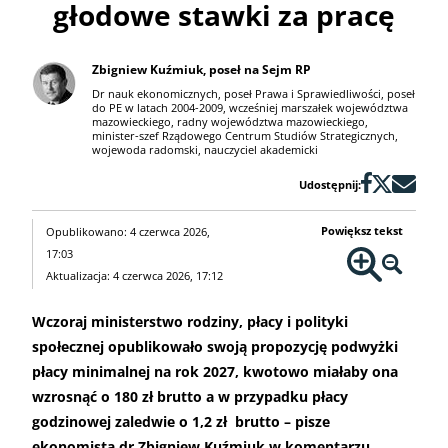
głodowe stawki za pracę
Zbigniew Kuźmiuk, poseł na Sejm RP
Dr nauk ekonomicznych, poseł Prawa i Sprawiedliwości, poseł
do PE w latach 2004-2009, wcześniej marszałek województwa
mazowieckiego, radny województwa mazowieckiego,
minister-szef Rządowego Centrum Studiów Strategicznych,
wojewoda radomski, nauczyciel akademicki
Udostępnij:
Powiększ tekst
Opublikowano: 4 czerwca 2026,
17:03
Aktualizacja: 4 czerwca 2026, 17:12
Wczoraj ministerstwo rodziny, płacy i polityki
społecznej opublikowało swoją propozycję podwyżki
płacy minimalnej na rok 2027, kwotowo miałaby ona
wzrosnąć o 180 zł brutto a w przypadku płacy
godzinowej zaledwie o 1,2 zł brutto – pisze
ekonomista dr Zbigniew Kuźmiuk w komentarzu