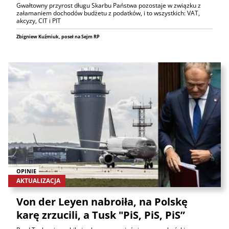
Gwałtowny przyrost długu Skarbu Państwa pozostaje w związku z
załamaniem dochodów budżetu z podatków, i to wszystkich: VAT,
akcyzy, CIT i PIT
Zbigniew Kuźmiuk, poseł na Sejm RP
OPINIE
AKTUALIZACJA
Von der Leyen nabroiła, na Polskę
karę zrzucili, a Tusk "PiS, PiS, PiS”