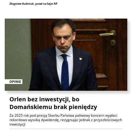
Zbigniew Kuźmiuk, poseł na Sejm RP
OPINIE
Orlen bez inwestycji, bo
Domańskiemu brak pieniędzy
Za 2025 rok pod presją Skarbu Państwa paliwowy koncern wypłaci
rekordowo wysoką dywidendę, rezygnując jednak z przyszłościowych
inwestycji