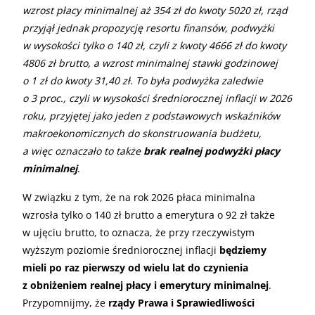
wzrost płacy minimalnej aż 354 zł do kwoty 5020 zł, rząd
przyjął jednak propozycję resortu finansów, podwyżki
w wysokości tylko o 140 zł, czyli z kwoty 4666 zł do kwoty
4806 zł brutto, a wzrost minimalnej stawki godzinowej
o 1 zł do kwoty 31,40 zł. To była podwyżka zaledwie
o 3 proc., czyli w wysokości średniorocznej inflacji w 2026
roku, przyjętej jako jeden z podstawowych wskaźników
makroekonomicznych do skonstruowania budżetu,
a więc oznaczało to także
brak realnej podwyżki płacy
minimalnej
.
W związku z tym, że na rok 2026 płaca minimalna
wzrosła tylko o 140 zł brutto a emerytura o 92 zł także
w ujęciu brutto, to oznacza, że przy rzeczywistym
wyższym poziomie średniorocznej inflacji
będziemy
mieli po raz pierwszy od wielu lat do czynienia
z obniżeniem realnej płacy i emerytury minimalnej
.
Przypomnijmy, że
rządy Prawa i Sprawiedliwości