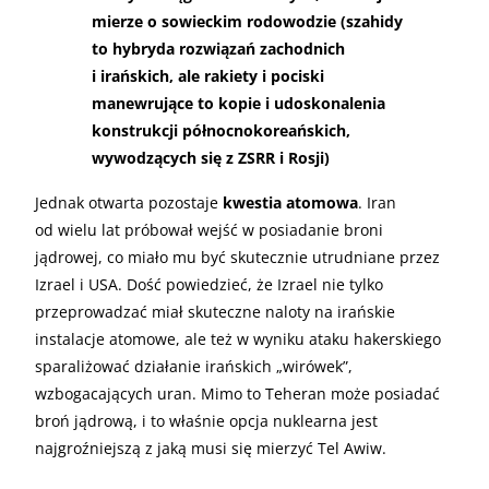
mierze o sowieckim rodowodzie (szahidy
to hybryda rozwiązań zachodnich
i irańskich, ale rakiety i pociski
manewrujące to kopie i udoskonalenia
konstrukcji północnokoreańskich,
wywodzących się z ZSRR i Rosji)
Jednak otwarta pozostaje
kwestia atomowa
. Iran
od wielu lat próbował wejść w posiadanie broni
jądrowej, co miało mu być skutecznie utrudniane przez
Izrael i USA. Dość powiedzieć, że Izrael nie tylko
przeprowadzać miał skuteczne naloty na irańskie
instalacje atomowe, ale też w wyniku ataku hakerskiego
sparaliżować działanie irańskich „wirówek”,
wzbogacających uran. Mimo to Teheran może posiadać
broń jądrową, i to właśnie opcja nuklearna jest
najgroźniejszą z jaką musi się mierzyć Tel Awiw.