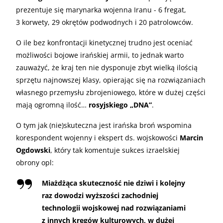
prezentuje się marynarka wojenna Iranu - 6 fregat,
3 korwety, 29 okrętów podwodnych i 20 patrolowców.
O ile bez konfrontacji kinetycznej trudno jest oceniać
możliwości bojowe irańskiej armii, to jednak warto
zauważyć, że kraj ten nie dysponuje zbyt wielką ilością
sprzętu najnowszej klasy, opierając się na rozwiązaniach
własnego przemysłu zbrojeniowego, które w dużej części
mają ogromną ilość…
rosyjskiego „DNA”
.
O tym jak (nie)skuteczna jest irańska broń wspomina
korespondent wojenny i ekspert ds. wojskowości
Marcin
Ogdowski
, który tak komentuje sukces izraelskiej
obrony opl:
Miażdżąca skuteczność nie dziwi i kolejny
raz dowodzi wyższości zachodniej
technologii wojskowej nad rozwiązaniami
z innych kręgów kulturowych, w dużej