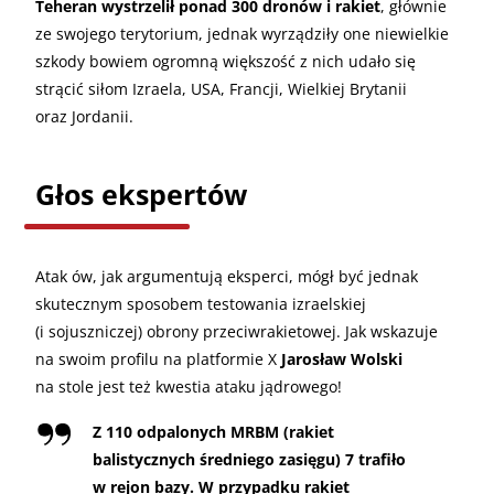
Teheran wystrzelił ponad 300 dronów i rakiet
, głównie
ze swojego terytorium, jednak wyrządziły one niewielkie
szkody bowiem ogromną większość z nich udało się
strącić siłom Izraela, USA, Francji, Wielkiej Brytanii
oraz Jordanii.
Głos ekspertów
Atak ów, jak argumentują eksperci, mógł być jednak
skutecznym sposobem testowania izraelskiej
(i sojuszniczej) obrony przeciwrakietowej. Jak wskazuje
na swoim profilu na platformie X
Jarosław Wolski
na stole jest też kwestia ataku jądrowego!
Z 110 odpalonych MRBM (rakiet
balistycznych średniego zasięgu) 7 trafiło
w rejon bazy. W przypadku rakiet