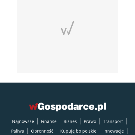
Najnowsze
Finanse
Biznes
Prawo
Transport
Paliwa
Obronność
Kupuję bo polskie
Innowacje