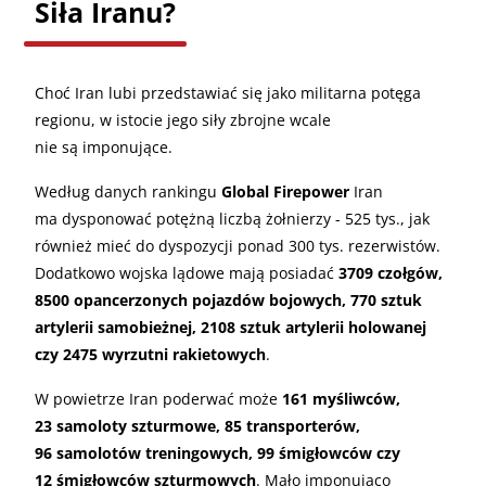
Siła Iranu?
Choć Iran lubi przedstawiać się jako militarna potęga
regionu, w istocie jego siły zbrojne wcale
nie są imponujące.
Według danych rankingu
Global Firepower
Iran
ma dysponować potężną liczbą żołnierzy - 525 tys., jak
również mieć do dyspozycji ponad 300 tys. rezerwistów.
Dodatkowo wojska lądowe mają posiadać
3709 czołgów,
8500 opancerzonych pojazdów bojowych, 770 sztuk
artylerii samobieżnej, 2108 sztuk artylerii holowanej
czy 2475 wyrzutni rakietowych
.
W powietrze Iran poderwać może
161 myśliwców,
23 samoloty szturmowe, 85 transporterów,
96 samolotów treningowych, 99 śmigłowców czy
12 śmigłowców szturmowych
. Mało imponująco