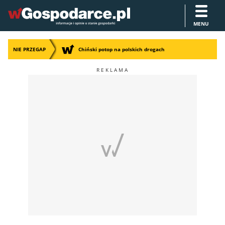
MENU
NIE PRZEGAP
Chiński potop na polskich drogach