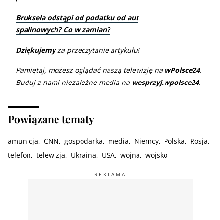
Bruksela odstąpi od podatku od aut
spalinowych? Co w zamian?
Dziękujemy
za przeczytanie artykułu!
Pamiętaj, możesz oglądać naszą telewizję na
wPolsce24
.
Buduj z nami niezależne media na
wesprzyj.wpolsce24
.
Powiązane tematy
amunicja
CNN
gospodarka
media
Niemcy
Polska
Rosja
telefon
telewizja
Ukraina
USA
wojna
wojsko