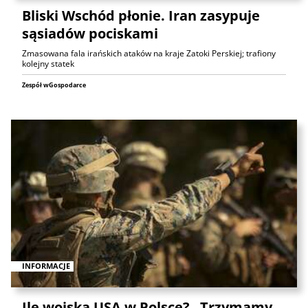
Bliski Wschód płonie. Iran zasypuje
sąsiadów pociskami
Zmasowana fala irańskich ataków na kraje Zatoki Perskiej; trafiony
kolejny statek
Zespół wGospodarce
INFORMACJE
Ile wojska USA w Polsce? „Trzymamy