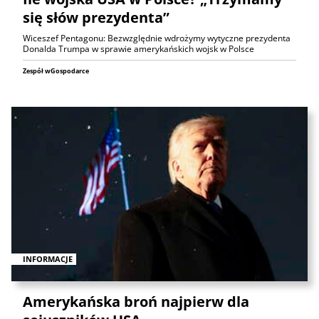
się słów prezydenta”
Wiceszef Pentagonu: Bezwzględnie wdrożymy wytyczne prezydenta
Donalda Trumpa w sprawie amerykańskich wojsk w Polsce
Zespół wGospodarce
INFORMACJE
Amerykańska broń najpierw dla