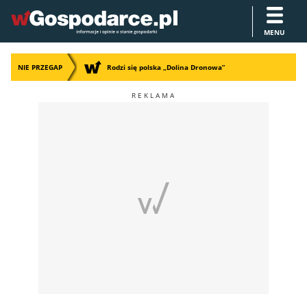
MENU
NIE PRZEGAP
Rodzi się polska „Dolina Dronowa”