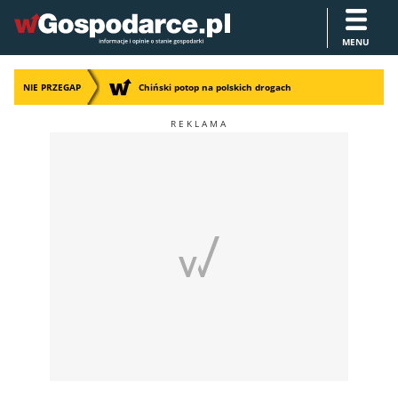
MENU
NIE PRZEGAP
Chiński potop na polskich drogach