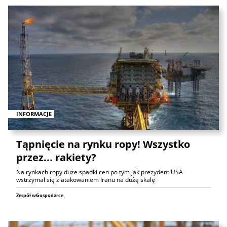
INFORMACJE
Tąpnięcie na rynku ropy! Wszystko
przez... rakiety?
Na rynkach ropy duże spadki cen po tym jak prezydent USA
wstrzymał się z atakowaniem Iranu na dużą skalę
Zespół wGospodarce