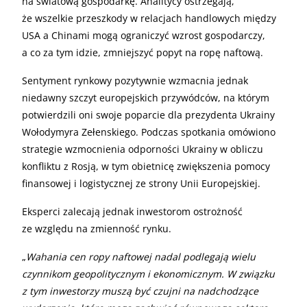
na światową gospodarkę. Analitycy ostrzegają,
że wszelkie przeszkody w relacjach handlowych między
USA a Chinami mogą ograniczyć wzrost gospodarczy,
a co za tym idzie, zmniejszyć popyt na ropę naftową.
Sentyment rynkowy pozytywnie wzmacnia jednak
niedawny szczyt europejskich przywódców, na którym
potwierdzili oni swoje poparcie dla prezydenta Ukrainy
Wołodymyra Zełenskiego. Podczas spotkania omówiono
strategie wzmocnienia odporności Ukrainy w obliczu
konfliktu z Rosją, w tym obietnicę zwiększenia pomocy
finansowej i logistycznej ze strony Unii Europejskiej.
Eksperci zalecają jednak inwestorom ostrożność
ze względu na zmienność rynku.
„
Wahania cen ropy naftowej nadal podlegają wielu
czynnikom geopolitycznym i ekonomicznym. W związku
z tym inwestorzy muszą być czujni na nadchodzące