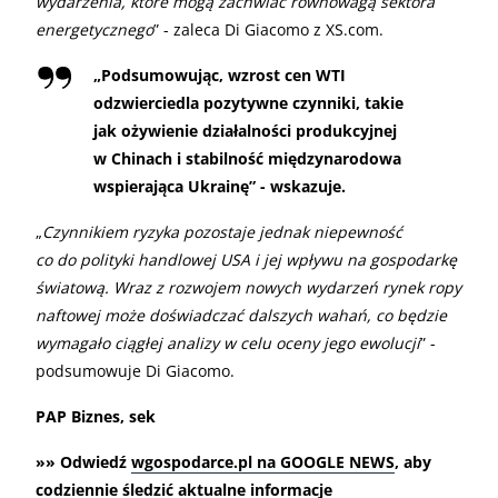
wydarzenia, które mogą zachwiać równowagą sektora
energetycznego
” - zaleca Di Giacomo z XS.com.
„
Podsumowując, wzrost cen WTI
odzwierciedla pozytywne czynniki, takie
jak ożywienie działalności produkcyjnej
w Chinach i stabilność międzynarodowa
wspierająca Ukrainę” - wskazuje.
„
Czynnikiem ryzyka pozostaje jednak niepewność
co do polityki handlowej USA i jej wpływu na gospodarkę
światową. Wraz z rozwojem nowych wydarzeń rynek ropy
naftowej może doświadczać dalszych wahań, co będzie
wymagało ciągłej analizy w celu oceny jego ewolucji
” -
podsumowuje Di Giacomo.
PAP Biznes, sek
»» Odwiedź
wgospodarce.pl na GOOGLE NEWS
, aby
codziennie śledzić aktualne informacje