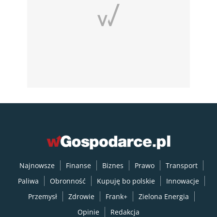
Najnowsze
Finanse
Biznes
Prawo
Transport
Paliwa
Obronność
Kupuję bo polskie
Innowacje
Przemysł
Zdrowie
Frank+
Zielona Energia
Opinie
Redakcja