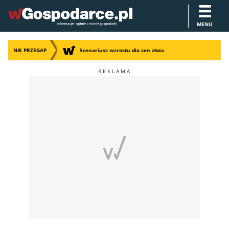
MENU
NIE PRZEGAP
Scenariusz wzrostu dla cen złota