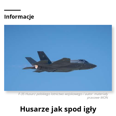
Informacje
F-35 Husarz polskiego lotnictwo wojskowego / autor: materiały
prasowe MON
Husarze jak spod igły