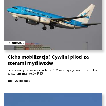
INFORMACJE
Cicha mobilizacja? Cywilni piloci za
sterami myśliwców
Piloci cywilnych holenderskich linii KLM wesprą siły powietrzne, także
za sterami myśliwców F-35
Zespół wGospodarce