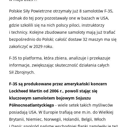
Polskie Siły Powietrzne otrzymały już 8 samolotów F-35,
jednak do tej pory pozostawały one w bazach w USA,
gdzie szkolili się na nich polscy piloci, instruktorzy
i technicy. Kolejne zbudowane samoloty mają już trafiać
bezpośrednio do Polski; całość dostaw 32 maszyn ma się
zakończyć w 2029 roku.
F-35 to platforma, która zbiera, analizuje i przekazuje
informacje, zwiększając skuteczność działania całych
Sił Zbrojnych.
F-35 są produkowane przez amerykański koncern
Lockheed Martin od 2006 r., powoli stając się
kluczowym samolotem bojowym Sojuszu
Północnoatlantyckiego
- wiele setek takich myśliwców
posiadają USA. W Europie trafiają one m.in. do Wielkiej
Brytanii, Niemiec, Norwegii, Holandii, Belgii, Włoch
i Danii; spośród państw wschodniej flanki zamówiły je też