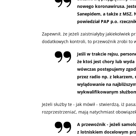
nowego koronawirusa. Jest
Sanepidem, a także z MSZ. N
powiedział PAP p.o. rzecznik
Zapewnił, że jeżeli zaistniałyby jakiekolwiek 
dodatkowych kontroli, to przewoźnik zrobi to
Jeśli w trakcie rejsu, perso
że ktoś jest chory lub wyd
wówczas postępujemy zgodni
przez radio np. z lekarzem
wylądowanie na najbliższym 
wykwalifikowanym służbom 
Jeżeli służby te - jak mówił - stwierdzą, iż pa
rozprzestrzeniać, mają natychmiast obowiąze
A przewoźnik - jeżeli samol
z lotniskiem docelowym prz