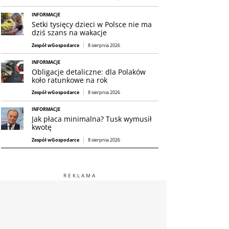
INFORMACJE
Setki tysięcy dzieci w Polsce nie ma
dziś szans na wakacje
Zespół wGospodarce
8 sierpnia 2026
INFORMACJE
Obligacje detaliczne: dla Polaków
koło ratunkowe na rok
Zespół wGospodarce
8 sierpnia 2026
INFORMACJE
Jak płaca minimalna? Tusk wymusił
kwotę
Zespół wGospodarce
8 sierpnia 2026