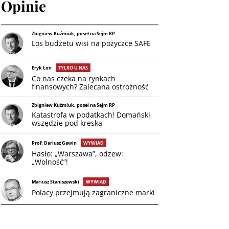
Opinie
Zbigniew Kuźmiuk, poseł na Sejm RP
Los budżetu wisi na pożyczce SAFE
Eryk Łon
TYLKO U NAS
Co nas czeka na rynkach
finansowych? Zalecana ostrożność
Zbigniew Kuźmiuk, poseł na Sejm RP
Katastrofa w podatkach! Domański
wszędzie pod kreską
Prof. Dariusz Gawin
WYWIAD
Hasło: „Warszawa”, odzew:
„Wolność”!
Mariusz Staniszewski
WYWIAD
Polacy przejmują zagraniczne marki