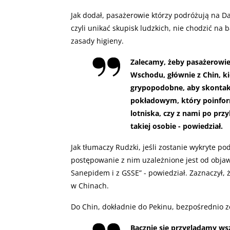
Jak dodał, pasażerowie którzy podróżują na D
czyli unikać skupisk ludzkich, nie chodzić n
zasady higieny.
Zalecamy, żeby pasażerowie
Wschodu, głównie z Chin, ki
grypopodobne, aby skontakt
pokładowym, który poinfo
lotniska, czy z nami po prz
takiej osobie - powiedział.
Jak tłumaczy Rudzki, jeśli zostanie wykryte p
postępowanie z nim uzależnione jest od obja
Sanepidem i z GSSE” - powiedział. Zaznaczył
w Chinach.
Do Chin, dokładnie do Pekinu, bezpośrednio ze 
Bacznie się przyglądamy ws