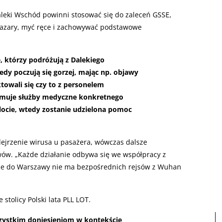
aleki Wschód powinni stosować się do zaleceń GSSE,
a bazary, myć ręce i zachowywać podstawowe
, którzy podróżują z Dalekiego
edy poczują się gorzej, mając np. objawy
owali się czy to z personelem
rmuje służby medyczne konkretnego
ylocie, wtedy zostanie udzielona pomoc
odejrzenie wirusa u pasażera, wówczas dalsze
wów. „Każde działanie odbywa się we współpracy z
, że do Warszawy nie ma bezpośrednich rejsów z Wuhan
stolicy Polski lata PLL LOT.
zystkim doniesieniom w kontekście