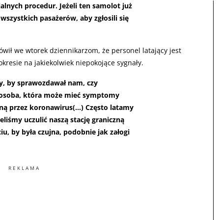
lnych procedur. Jeżeli ten samolot już
szystkich pasażerów, aby zgłosili się
wił we wtorek dziennikarzom, że personel latający jest
kresie na jakiekolwiek niepokojące sygnały.
cy, by sprawozdawał nam, czy
t osoba, która może mieć symptomy
ną przez koronawirus(…) Często latamy
eliśmy uczulić naszą stację graniczną
iu, by była czujna, podobnie jak załogi
REKLAMA