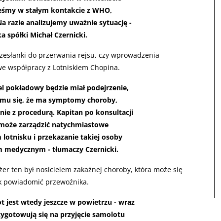
eśmy w stałym kontakcie z WHO,
a razie analizujemy uważnie sytuację -
a spółki Michał Czernicki.
przesłanki do przerwania rejsu, czy wprowadzenia
 we współpracy z Lotniskiem Chopina.
nel pokładowy będzie miał podejrzenie,
a mu się, że ma symptomy choroby,
e z procedurą. Kapitan po konsultacji
, może zarządzić natychmiastowe
lotnisku i przekazanie takiej osoby
medycznym - tłumaczy Czernicki.
sażer ten był nosicielem zakaźnej choroby, która może się
k powiadomić przewoźnika.
ot jest wtedy jeszcze w powietrzu - wraz
ygotowują się na przyjęcie samolotu