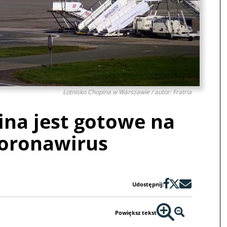
Lotnisko Chopina w Warszawie / autor: Fratria
ina jest gotowe na
oronawirus
Udostępnij:
Powiększ tekst