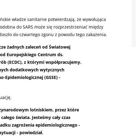
ińskie władze sanitarne potwierdzają, że wywołująca
odobna do SARS może się rozprzestrzeniać między
oszło do czwartego zgonu z powodu tego zakażenia.
cze żadnych zaleceń od Światowej
 od Europejskiego Centrum ds.
orób (ECDC), z którymi współpracujemy.
adnych dodatkowych wytycznych
no-Epidemiologicznej (GSSE) -
uację.
zynarodowym lotniskiem, przez które
 całego świata. Jesteśmy cały czas
padku zagrożenia epidemiologicznego -
sytuacji - powiedział.