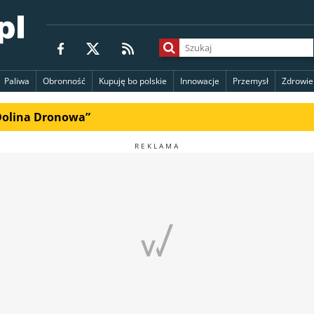
Paliwa
Obronność
Kupuję bo polskie
Innowacje
Przemysł
Zdrowie
„Dolina Dronowa”