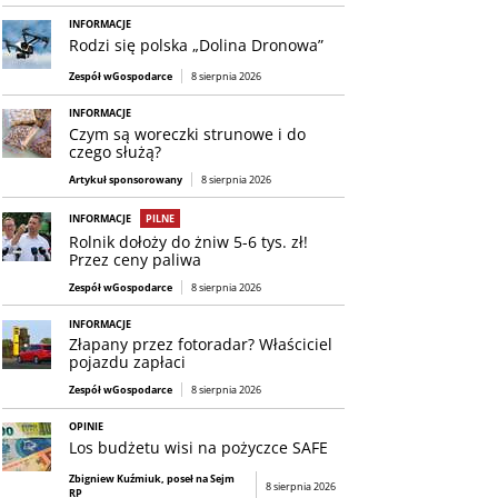
INFORMACJE
Rodzi się polska „Dolina Dronowa”
Zespół wGospodarce
8 sierpnia 2026
INFORMACJE
Czym są woreczki strunowe i do
czego służą?
Artykuł sponsorowany
8 sierpnia 2026
INFORMACJE
PILNE
Rolnik dołoży do żniw 5-6 tys. zł!
Przez ceny paliwa
Zespół wGospodarce
8 sierpnia 2026
INFORMACJE
Złapany przez fotoradar? Właściciel
pojazdu zapłaci
Zespół wGospodarce
8 sierpnia 2026
OPINIE
Los budżetu wisi na pożyczce SAFE
Zbigniew Kuźmiuk, poseł na Sejm
8 sierpnia 2026
RP