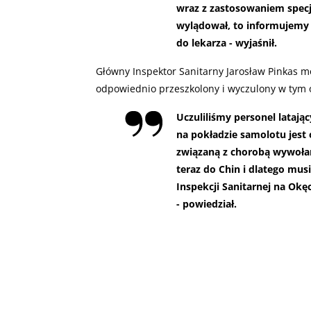
wraz z zastosowaniem specja
wylądował, to informujemy w
do lekarza - wyjaśnił.
Główny Inspektor Sanitarny Jarosław Pinkas mó
odpowiednio przeszkolony i wyczulony w tym o
Uczuliliśmy personel latają
na pokładzie samolotu jes
związaną z chorobą wywoła
teraz do Chin i dlatego musi
Inspekcji Sanitarnej na Okęc
- powiedział.