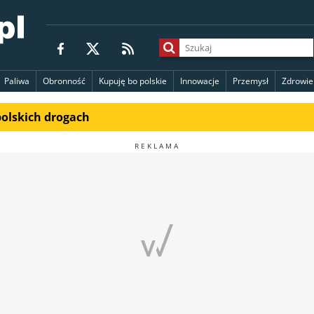
Paliwa
Obronność
Kupuję bo polskie
Innowacje
Przemysł
Zdrowie
polskich drogach