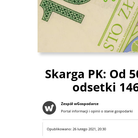
Skarga PK: Od 5
odsetki 146
Zespół wGospodarce
Portal informacji i opinii o stanie gospodarki
Opublikowano: 26 lutego 2021, 20:30