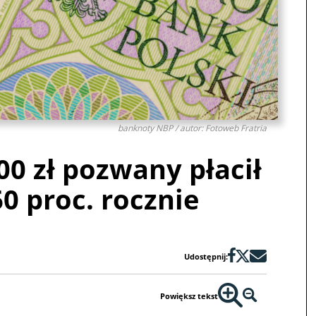
banknoty NBP / autor: Fotoweb Fratria
00 zł pozwany płacił
0 proc. rocznie
Udostępnij:
Powiększ tekst