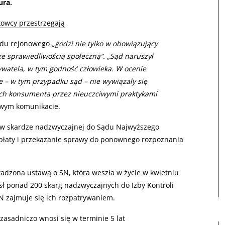
ura.
kowcy przestrzegają
sądu rejonowego
„godzi nie tylko w obowiązujący
ze sprawiedliwością społeczną”. „Sąd naruszył
bywatela, w tym godność człowieka. W ocenie
 – w tym przypadku sąd – nie wywiązały się
ch konsumenta przez nieuczciwymi praktykami
owym komunikacie.
 w skardze nadzwyczajnej do Sądu Najwyższego
apłaty i przekazanie sprawy do ponownego rozpoznania
wadzona ustawą o SN, która weszła w życie w kwietniu
sł ponad 200 skarg nadzwyczajnych do Izby Kontroli
N zajmuje się ich rozpatrywaniem.
asadniczo wnosi się w terminie 5 lat