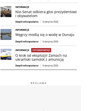
INFORMACJE
Nie-Senat odbiera głos prezydentowi
i obywatelom
Zespół wGospodarce
6 sierpnia 2026
INFORMACJE
Węgrzy modlą się o wodę w Dunaju
Zespół wGospodarce
6 sierpnia 2026
INFORMACJE
FOTOREPORTAŻ
O krok od eksplozji! Zamach na
ukraiński samolot z amunicją
Zespół wGospodarce
6 sierpnia 2026