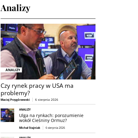
Analizy
ANALIZY
Czy rynek pracy w USA ma
problemy?
6 sierpnia 2026
Maciej Przygórzewski
ANALIZY
Ulga na rynkach: porozumienie
wokół Cieśniny Ormuz?
Michał Stajniak
6 sierpnia 2026
ANALIZY