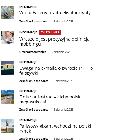
INFORMACJE
W upały ceny prądu eksplodowały
Zespół wGospodarce
6 sierpnia 2026
INFORMACJE
TYLKO U NAS
Wreszcie jest precyzyjna definicja
mobbingu
Grzegorz Szafraniec
6 sierpnia 2026
INFORMACJE
Uwaga na e-maile o zwrocie PIT! To
fałszywki
Zespół wGospodarce
6 sierpnia 2026
INFORMACJE
Finisz autostrad – cichy polski
megasukces!
Zespół wGospodarce
6 sierpnia 2026
INFORMACJE
Paliwowy gigant wchodzi na polski
rynek
Zespół wGospodarce
6 sierpnia 2026