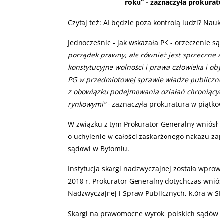
roku” - zaznaczyła prokurat
Czytaj też:
AI będzie poza kontrolą ludzi? Nau
Jednocześnie - jak wskazała PK - orzeczenie 
porządek prawny, ale również jest sprzeczne 
konstytucyjne wolności i prawa człowieka i o
PG w przedmiotowej sprawie władze publiczne
z obowiązku podejmowania działań chroniący
rynkowymi”
- zaznaczyła prokuratura w piątk
W związku z tym Prokurator Generalny wniósł
o uchylenie w całości zaskarżonego nakazu z
sądowi w Bytomiu.
Instytucja skargi nadzwyczajnej została wpro
2018 r. Prokurator Generalny dotychczas wnió
Nadzwyczajnej i Spraw Publicznych, która w S
Skargi na prawomocne wyroki polskich sądów z