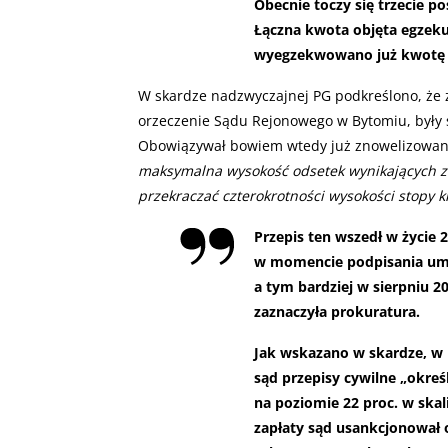
Obecnie toczy się trzecie p
Łączna kwota objęta egzekucj
wyegzekwowano już kwotę bl
W skardze nadzwyczajnej PG podkreślono, że z
orzeczenie Sądu Rejonowego w Bytomiu, były
Obowiązywał bowiem wtedy już znowelizowany 
maksymalna wysokość odsetek wynikających z
przekraczać czterokrotności wysokości stopy
Przepis ten wszedł w życie 
w momencie podpisania umo
a tym bardziej w sierpniu 2
zaznaczyła prokuratura.
Jak wskazano w skardze, w
sąd przepisy cywilne „okr
na poziomie 22 proc. w ska
zapłaty sąd usankcjonował 