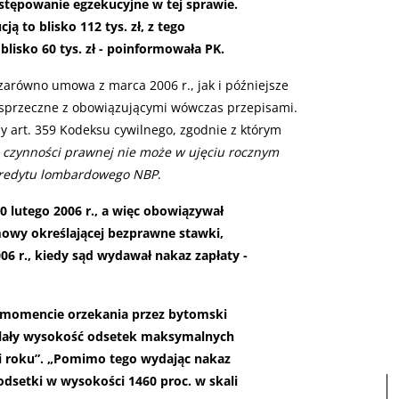
ostępowanie egzekucyjne w tej sprawie.
ą to blisko 112 tys. zł, z tego
isko 60 tys. zł - poinformowała PK.
arówno umowa z marca 2006 r., jak i późniejsze
 sprzeczne z obowiązującymi wówczas przepisami.
art. 359 Kodeksu cywilnego, zgodnie z którym
 czynności prawnej nie może w ujęciu rocznym
 kredytu lombardowego NBP
.
20 lutego 2006 r., a więc obowiązywał
wy określającej bezprawne stawki,
006 r., kiedy sąd wydawał nakaz zapłaty -
 momencie orzekania przez bytomski
eślały wysokość odsetek maksymalnych
li roku”. „Pomimo tego wydając nakaz
odsetki w wysokości 1460 proc. w skali