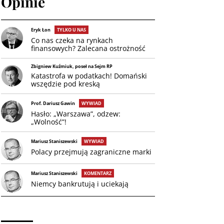
Opinie
Eryk Łon
TYLKO U NAS
Co nas czeka na rynkach
finansowych? Zalecana ostrożność
Zbigniew Kuźmiuk, poseł na Sejm RP
Katastrofa w podatkach! Domański
wszędzie pod kreską
Prof. Dariusz Gawin
WYWIAD
Hasło: „Warszawa”, odzew:
„Wolność”!
Mariusz Staniszewski
WYWIAD
Polacy przejmują zagraniczne marki
Mariusz Staniszewski
KOMENTARZ
Niemcy bankrutują i uciekają