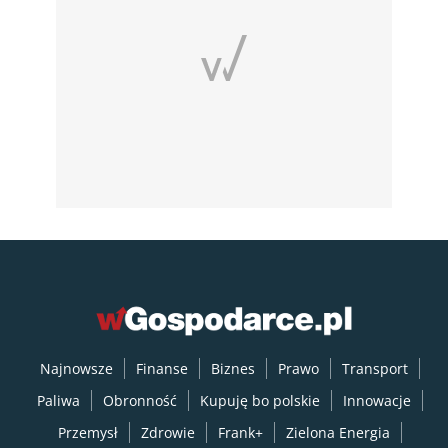
Najnowsze
Finanse
Biznes
Prawo
Transport
Paliwa
Obronność
Kupuję bo polskie
Innowacje
Przemysł
Zdrowie
Frank+
Zielona Energia