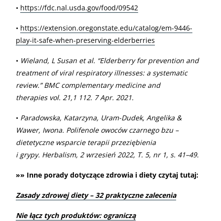
•
https://fdc.nal.usda.gov/food/09542
•
https://extension.oregonstate.edu/catalog/em-9446-
play-it-safe-when-preserving-elderberries
•
Wieland, L Susan et al. “Elderberry for prevention and
treatment of viral respiratory illnesses: a systematic
review.” BMC complementary medicine and
therapies vol. 21,1 112. 7 Apr. 2021.
•
Paradowska, Katarzyna, Uram-Dudek, Angelika
&
Wawer, Iwona. Polifenole owoców czarnego bzu –
dietetyczne wsparcie terapii przeziębienia
i grypy. Herbalism, 2 wrzesień 2022, T. 5, nr 1, s. 41–49.
»» Inne porady dotyczące zdrowia i diety czytaj tutaj:
Zasady zdrowej diety – 32 praktyczne zalecenia
Nie łącz tych produktów: ograniczą