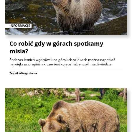
INFORMACJE
Co robić gdy w górach spotkamy
misia?
Podczas letnich wędrówek na górskich szlakach można napotkać
największe drapieżniki zamieszkujące Tatry, czyli niedźwiedzie
Zespół wGospodarce