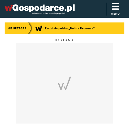
MENU
NIE PRZEGAP
Rodzi się polska „Dolina Dronowa”