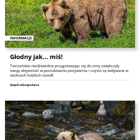
INFORMACJE
Głodny jak... miś!
Tatrzańskie niedźwiedzie przygotowując się do zimy zwiększyły
swoją aktywność w poszukiwaniu pożywienia i często są widywane w
okolicach ludzkich osiedli
Zespół wGospodarce