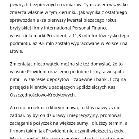
pewnych bezpiecznych rozmiarów. Tymczasem wszystko
zmierza właśnie w tym kierunku. Jak wynika z ostatniego
sprawozdania (za pierwszy kwartał bieżącego roku)
brytyjskiej firmy International Personal Finance,
właściciela marki Provident, z 11,3 mln funtów zysku tego
podmiotu, aż 9,5 mln zostało wypracowane w Polsce i na
Litwie.
Zmieniając nieco wątek, można się też domyślać, że to
właśnie Provident oraz jemu podobne firmy, a wespół z
nimi – w zakresie depozytów – zapewne i banki, liczą na
przejęcie klientów upadających Spółdzielczych Kas
Oszczędnościowo-Kredytowych.
A co do projektu, o którym mowa, to ktoś najwyraźniej
zadbał, by był on dziurawy i nieprecyzyjny, promował
zaciąganie pożyczek na większe sumy i dłuższy termin, a
firmom takim jak Provident nie uczynił większej szkody.
Warto zapytać, kto, a w przyszłości zbadać, czy te same