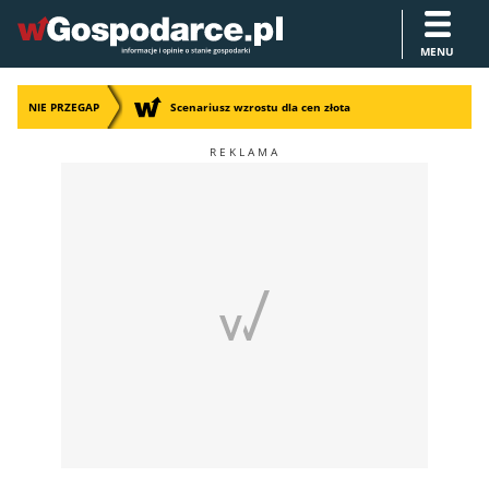
MENU
NIE PRZEGAP
Scenariusz wzrostu dla cen złota