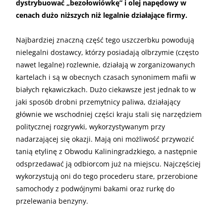
dystrybuować „bezołowiówkę” i olej napędowy w
cenach dużo niższych niż legalnie działające firmy.
Najbardziej znaczną część tego uszczerbku powodują
nielegalni dostawcy, którzy posiadają olbrzymie (często
nawet legalne) rozlewnie, działają w zorganizowanych
kartelach i są w obecnych czasach synonimem mafii w
białych rękawiczkach. Dużo ciekawsze jest jednak to w
jaki sposób drobni przemytnicy paliwa, działający
głównie we wschodniej części kraju stali się narzędziem
politycznej rozgrywki, wykorzystywanym przy
nadarzającej się okazji. Mają oni możliwość przywozić
tanią etylinę z Obwodu Kaliningradzkiego, a następnie
odsprzedawać ją odbiorcom już na miejscu. Najczęściej
wykorzystują oni do tego procederu stare, przerobione
samochody z podwójnymi bakami oraz rurkę do
przelewania benzyny.