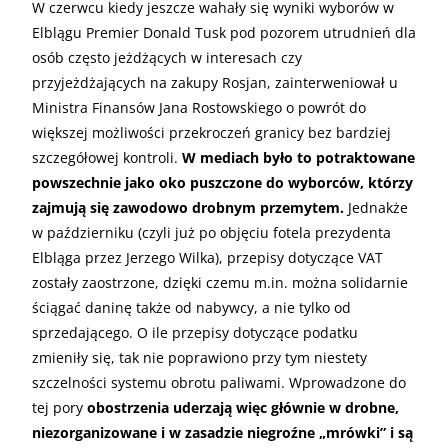
W czerwcu kiedy jeszcze wahały się wyniki wyborów w
Elblągu Premier Donald Tusk pod pozorem utrudnień dla
osób często jeżdżących w interesach czy
przyjeżdżających na zakupy Rosjan, zainterweniował u
Ministra Finansów Jana Rostowskiego o powrót do
większej możliwości przekroczeń granicy bez bardziej
szczegółowej kontroli.
W mediach było to potraktowane
powszechnie jako oko puszczone do wyborców, którzy
zajmują się zawodowo drobnym przemytem.
Jednakże
w październiku (czyli już po objęciu fotela prezydenta
Elbląga przez Jerzego Wilka), przepisy dotyczące VAT
zostały zaostrzone, dzięki czemu m.in. można solidarnie
ściągać daninę także od nabywcy, a nie tylko od
sprzedającego. O ile przepisy dotyczące podatku
zmieniły się, tak nie poprawiono przy tym niestety
szczelności systemu obrotu paliwami. Wprowadzone do
tej pory
obostrzenia uderzają więc głównie w drobne,
niezorganizowane i w zasadzie niegroźne „mrówki” i są