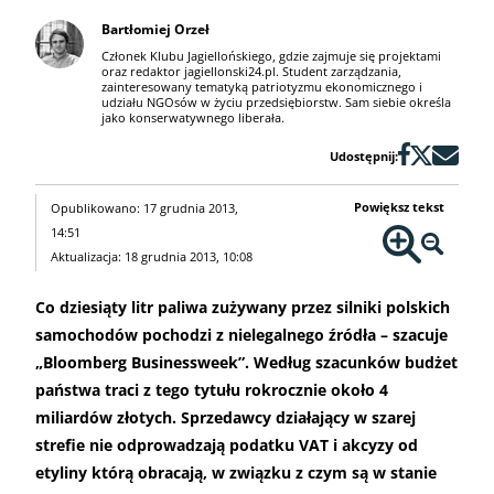
Bartłomiej Orzeł
Członek Klubu Jagiellońskiego, gdzie zajmuje się projektami
oraz redaktor jagiellonski24.pl. Student zarządzania,
zainteresowany tematyką patriotyzmu ekonomicznego i
udziału NGOsów w życiu przedsiębiorstw. Sam siebie określa
jako konserwatywnego liberała.
Udostępnij:
Powiększ tekst
Opublikowano: 17 grudnia 2013,
14:51
Aktualizacja: 18 grudnia 2013, 10:08
Co dziesiąty litr paliwa zużywany przez silniki polskich
samochodów pochodzi z nielegalnego źródła – szacuje
„Bloomberg Businessweek”. Według szacunków budżet
państwa traci z tego tytułu rokrocznie około 4
miliardów złotych. Sprzedawcy działający w szarej
strefie nie odprowadzają podatku VAT i akcyzy od
etyliny którą obracają, w związku z czym są w stanie