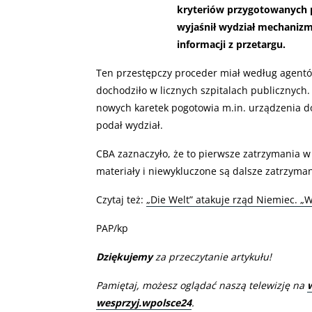
kryteriów przygotowanych p
wyjaśnił wydział mechaniz
informacji z przetargu.
Ten przestępczy proceder miał według agentó
dochodziło w licznych szpitalach publicznyc
nowych karetek pogotowia m.in. urządzenia do k
podał wydział.
CBA zaznaczyło, że to pierwsze zatrzymania w
materiały i niewykluczone są dalsze zatrzymani
Czytaj też:
„Die Welt” atakuje rząd Niemiec. „
PAP/kp
Dziękujemy
za przeczytanie artykułu!
Pamiętaj, możesz oglądać naszą telewizję na
wesprzyj.wpolsce24
.