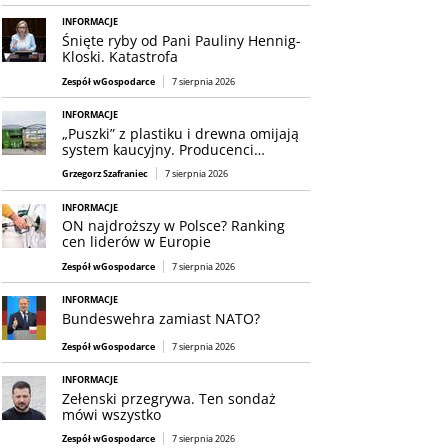
INFORMACJE
Śnięte ryby od Pani Pauliny Hennig-
Kloski. Katastrofa
Zespół wGospodarce
7 sierpnia 2026
INFORMACJE
„Puszki” z plastiku i drewna omijają
system kaucyjny. Producenci…
Grzegorz Szafraniec
7 sierpnia 2026
INFORMACJE
ON najdroższy w Polsce? Ranking
cen liderów w Europie
Zespół wGospodarce
7 sierpnia 2026
INFORMACJE
Bundeswehra zamiast NATO?
Zespół wGospodarce
7 sierpnia 2026
INFORMACJE
Zełenski przegrywa. Ten sondaż
mówi wszystko
Zespół wGospodarce
7 sierpnia 2026