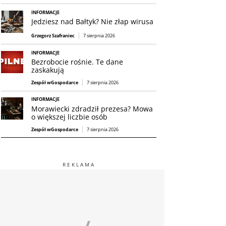
INFORMACJE
Jedziesz nad Bałtyk? Nie złap wirusa
Grzegorz Szafraniec
7 sierpnia 2026
INFORMACJE
Bezrobocie rośnie. Te dane
zaskakują
Zespół wGospodarce
7 sierpnia 2026
INFORMACJE
Morawiecki zdradził prezesa? Mowa
o większej liczbie osób
Zespół wGospodarce
7 sierpnia 2026