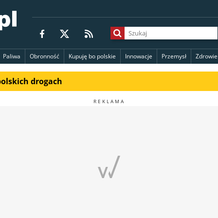
Paliwa
Obronność
Kupuję bo polskie
Innowacje
Przemysł
Zdrowie
polskich drogach