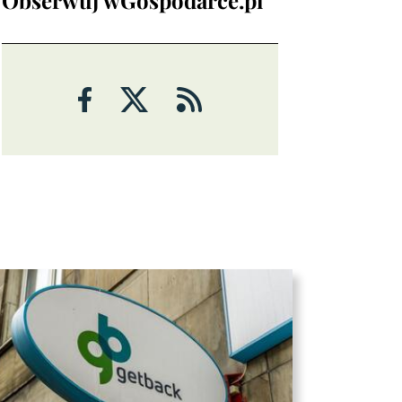
Analizy
ANALIZY
Czy rynek pracy w USA ma
problemy?
6 sierpnia 2026
Maciej Przygórzewski
ANALIZY
Ulga na rynkach: porozumienie
wokół Cieśniny Ormuz?
Michał Stajniak
6 sierpnia 2026
ANALIZY