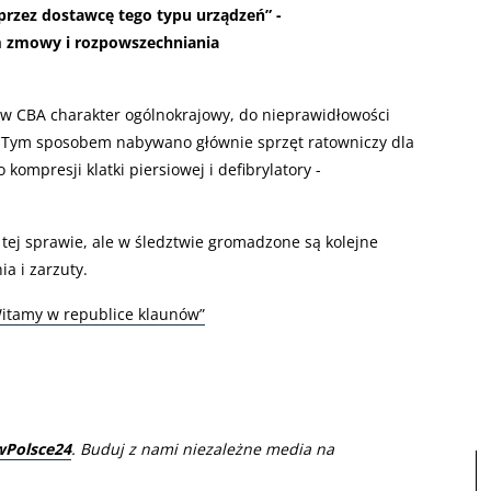
rzez dostawcę tego typu urządzeń” -
m zmowy i rozpowszechniania
w CBA charakter ogólnokrajowy, do nieprawidłowości
h. Tym sposobem nabywano głównie sprzęt ratowniczy dla
ompresji klatki piersiowej i defibrylatory -
 tej sprawie, ale w śledztwie gromadzone są kolejne
a i zarzuty.
Witamy w republice klaunów”
wPolsce24
. Buduj z nami niezależne media na