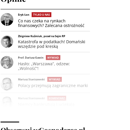
Eryk Łon
TYLKO U NAS
Co nas czeka na rynkach
finansowych? Zalecana ostrożność
Zbigniew Kuźmiuk, poseł na Sejm RP
Katastrofa w podatkach! Domański
wszędzie pod kreską
Prof. Dariusz Gawin
WYWIAD
Hasło: „Warszawa”, odzew:
„Wolność”!
Mariusz Staniszewski
WYWIAD
Polacy przejmują zagraniczne marki
Mariusz Staniszewski
KOMENTARZ
Niemcy bankrutują i uciekają
Obserwuj wGospodarce.pl