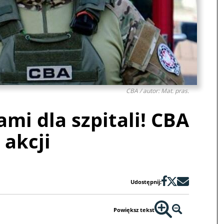
CBA / autor: Mat. pras.
ami dla szpitali! CBA
 akcji
Udostępnij:
Powiększ tekst