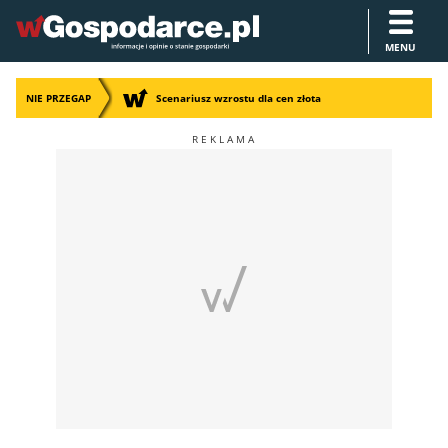
MENU
NIE PRZEGAP
Scenariusz wzrostu dla cen złota