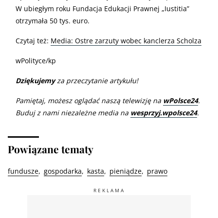
W ubiegłym roku Fundacja Edukacji Prawnej „Iustitia”
otrzymała 50 tys. euro.
Czytaj też:
Media: Ostre zarzuty wobec kanclerza Scholza
wPolityce/kp
Dziękujemy
za przeczytanie artykułu!
Pamiętaj, możesz oglądać naszą telewizję na
wPolsce24
.
Buduj z nami niezależne media na
wesprzyj.wpolsce24
.
Powiązane tematy
fundusze
gospodarka
kasta
pieniądze
prawo