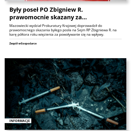
Były poseł PO Zbigniew R.
prawomocnie skazany za…
Mazowiecki wydział Prokuratury Krajowej doprowadził do
prawomocnego skazania byłego posła na Sejm RP Zbigniewa R. na
karę półtora roku więzienia za powoływanie się na wpływy.
Zespół wGospodarce
INFORMACJE