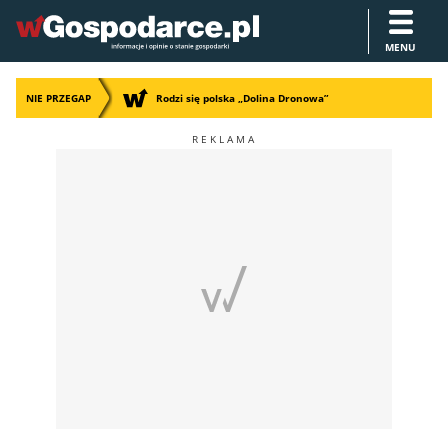
MENU
NIE PRZEGAP
Rodzi się polska „Dolina Dronowa”