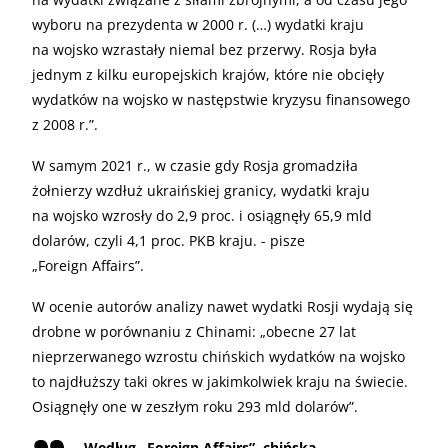
wyboru na prezydenta w 2000 r. (…) wydatki kraju
na wojsko wzrastały niemal bez przerwy. Rosja była
jednym z kilku europejskich krajów, które nie obcięły
wydatków na wojsko w następstwie kryzysu finansowego
z 2008 r.”.
W samym 2021 r., w czasie gdy Rosja gromadziła
żołnierzy wzdłuż ukraińskiej granicy, wydatki kraju
na wojsko wzrosły do 2,9 proc. i osiągnęły 65,9 mld
dolarów, czyli 4,1 proc. PKB kraju. - pisze
„Foreign Affairs”.
W ocenie autorów analizy nawet wydatki Rosji wydają się
drobne w porównaniu z Chinami: „obecne 27 lat
nieprzerwanego wzrostu chińskich wydatków na wojsko
to najdłuższy taki okres w jakimkolwiek kraju na świecie.
Osiągnęły one w zeszłym roku 293 mld dolarów”.
Według „Foreign Affairs”, chińska