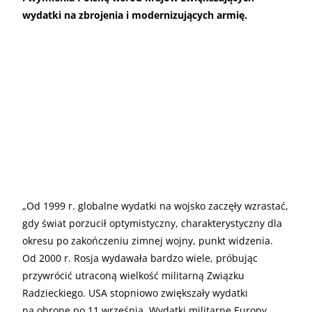
wydatki na zbrojenia i modernizujących armię.
„
Od 1999 r. globalne wydatki na wojsko zaczęły wzrastać,
gdy świat porzucił optymistyczny, charakterystyczny dla
okresu po zakończeniu zimnej wojny, punkt widzenia.
Od 2000 r. Rosja wydawała bardzo wiele, próbując
przywrócić utraconą wielkość militarną Związku
Radzieckiego. USA stopniowo zwiększały wydatki
na obronę po 11 września. Wydatki militarne Europy