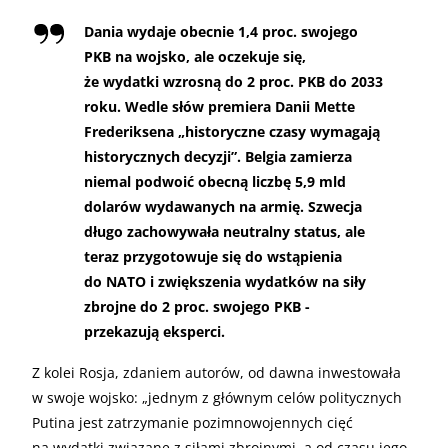
Dania wydaje obecnie 1,4 proc. swojego
PKB na wojsko, ale oczekuje się,
że wydatki wzrosną do 2 proc. PKB do 2033
roku. Wedle słów premiera Danii Mette
Frederiksena „historyczne czasy wymagają
historycznych decyzji”. Belgia zamierza
niemal podwoić obecną liczbę 5,9 mld
dolarów wydawanych na armię. Szwecja
długo zachowywała neutralny status, ale
teraz przygotowuje się do wstąpienia
do NATO i zwiększenia wydatków na siły
zbrojne do 2 proc. swojego PKB -
przekazują eksperci.
Z kolei Rosja, zdaniem autorów, od dawna inwestowała
w swoje wojsko: „jednym z głównym celów politycznych
Putina jest zatrzymanie pozimnowojennych cięć
na wydatki związane z siłami zbrojnymi, a od czasu jego