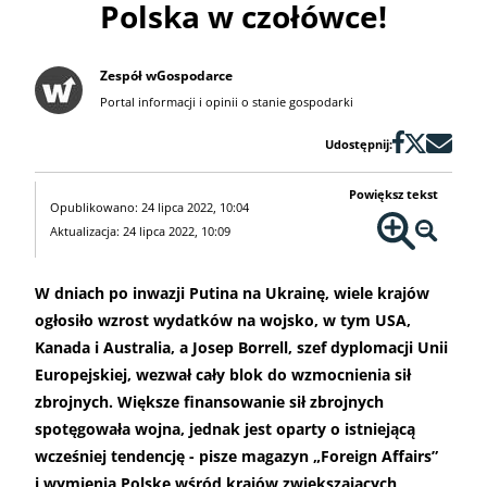
Polska w czołówce!
Zespół wGospodarce
Portal informacji i opinii o stanie gospodarki
Udostępnij:
Powiększ tekst
Opublikowano: 24 lipca 2022, 10:04
Aktualizacja: 24 lipca 2022, 10:09
W dniach po inwazji Putina na Ukrainę, wiele krajów
ogłosiło wzrost wydatków na wojsko, w tym USA,
Kanada i Australia, a Josep Borrell, szef dyplomacji Unii
Europejskiej, wezwał cały blok do wzmocnienia sił
zbrojnych. Większe finansowanie sił zbrojnych
spotęgowała wojna, jednak jest oparty o istniejącą
wcześniej tendencję - pisze magazyn „Foreign Affairs”
i wymienia Polskę wśród krajów zwiększających