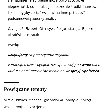
ale nadmierne zbrojenie może pogorszyć okres
niepewności, odbierając jednocześnie środki finansowe,
jakie mogłyby zostać wydane na inne potrzeby” -
podsumowują autorzy analizy.
Czytaj też:
Ekspert: Ofensywa Rosjan stanęła! Będzie
ukraiński kontratak?
PAP/kp
Dziękujemy
za przeczytanie artykułu!
Pamiętaj, możesz oglądać naszą telewizję na
wPolsce24
.
Buduj z nami niezależne media na
wesprzyj.wpolsce24
.
Powiązane tematy
armia
biznes
finanse
gospodarka
polityka
sprzęt
wojna
wojsko
zbrojenia