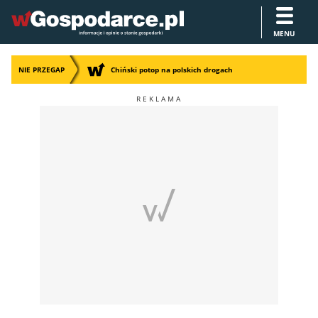
MENU
NIE PRZEGAP
Chiński potop na polskich drogach