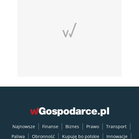
Najnowsze
Finanse
Biznes
Prawo
Transport
Paliwa
Obronność
Kupuję bo polskie
Innowacje