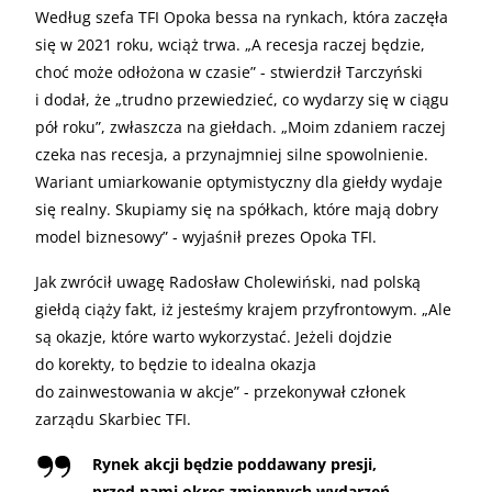
Według szefa TFI Opoka bessa na rynkach, która zaczęła
się w 2021 roku, wciąż trwa. „A recesja raczej będzie,
choć może odłożona w czasie” - stwierdził Tarczyński
i dodał, że „trudno przewiedzieć, co wydarzy się w ciągu
pół roku”, zwłaszcza na giełdach. „Moim zdaniem raczej
czeka nas recesja, a przynajmniej silne spowolnienie.
Wariant umiarkowanie optymistyczny dla giełdy wydaje
się realny. Skupiamy się na spółkach, które mają dobry
model biznesowy” - wyjaśnił prezes Opoka TFI.
Jak zwrócił uwagę Radosław Cholewiński, nad polską
giełdą ciąży fakt, iż jesteśmy krajem przyfrontowym. „Ale
są okazje, które warto wykorzystać. Jeżeli dojdzie
do korekty, to będzie to idealna okazja
do zainwestowania w akcje” - przekonywał członek
zarządu Skarbiec TFI.
Rynek akcji będzie poddawany presji,
przed nami okres zmiennych wydarzeń.