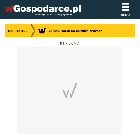
MENU
NIE PRZEGAP
Chiński potop na polskich drogach