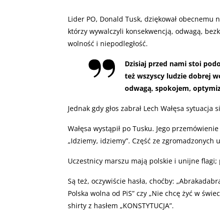
Lider PO, Donald Tusk, dziękował obecnemu na
którzy wywalczyli konsekwencją, odwagą, bez
wolność i niepodległość.
Dzisiaj przed nami stoi pod
też wszyscy ludzie dobrej 
odwagą, spokojem, optymiz
Jednak gdy głos zabrał Lech Wałęsa sytuacja si
Wałęsa wystąpił po Tusku. Jego przemówienie 
„Idziemy, idziemy”. Część ze zgromadzonych u
Uczestnicy marszu mają polskie i unijne flagi
Są też, oczywiście hasła, choćby: „Abrakadab
Polska wolna od PiS” czy „Nie chcę żyć w świe
shirty z hasłem „KONSTYTUCJA”.