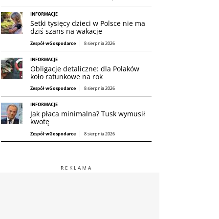
INFORMACJE
Setki tysięcy dzieci w Polsce nie ma
dziś szans na wakacje
Zespół wGospodarce
8 sierpnia 2026
INFORMACJE
Obligacje detaliczne: dla Polaków
koło ratunkowe na rok
Zespół wGospodarce
8 sierpnia 2026
INFORMACJE
Jak płaca minimalna? Tusk wymusił
kwotę
Zespół wGospodarce
8 sierpnia 2026