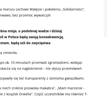
 marszu Lechowi Wałęsie i pokoleniu „Solidarności”,
krwawo, bez przemoc wywalczyli
obna misja, o podobnej wadze i dzisiaj
woli w Polsce będą swoją konsekwencją,
mem, będą szli do zwycięstwa
ę zmieniła.
po ok. 10 minutach przerwali zgromadzeni, wołając
skarża się na nagłośnienie - nie słyszy przemówień.
; pojawiły się też transparenty z ośmioma gwiazdkami.
ra niech zniknie pisowska makabra”, „Mam marzenie -
cie z książek Orwella”. Część uczestników ma również T-