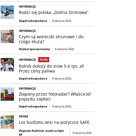
INFORMACJE
Rodzi się polska „Dolina Dronowa”
Zespół wGospodarce
8 sierpnia 2026
INFORMACJE
Czym są woreczki strunowe i do
czego służą?
Artykuł sponsorowany
8 sierpnia 2026
INFORMACJE
PILNE
Rolnik dołoży do żniw 5-6 tys. zł!
Przez ceny paliwa
Zespół wGospodarce
8 sierpnia 2026
INFORMACJE
Złapany przez fotoradar? Właściciel
pojazdu zapłaci
Zespół wGospodarce
8 sierpnia 2026
OPINIE
Los budżetu wisi na pożyczce SAFE
Zbigniew Kuźmiuk, poseł na Sejm
8 sierpnia 2026
RP