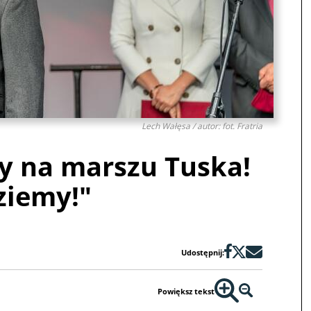
Lech Wałęsa / autor: fot. Fratria
y na marszu Tuska!
ziemy!"
Udostępnij:
Powiększ tekst