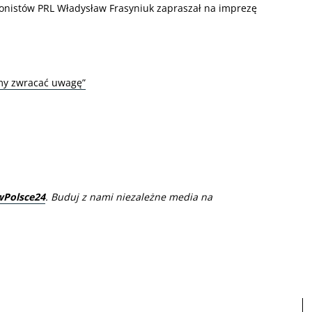
jonistów PRL Władysław Frasyniuk zapraszał na imprezę
my zwracać uwagę”
wPolsce24
. Buduj z nami niezależne media na