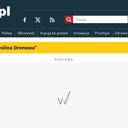
Paliwa
Obronność
Kupuję bo polskie
Innowacje
Przemysł
Zdrowie
„Dolina Dronowa”