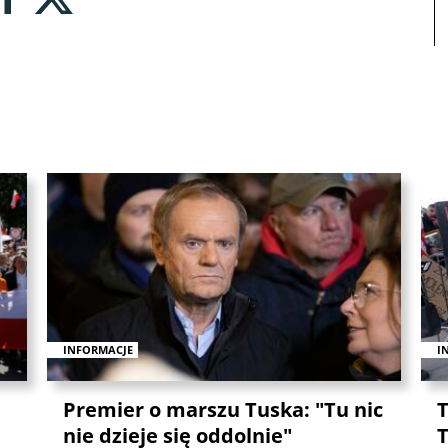
INFORMACJE
I
Premier o marszu Tuska: "Tu nic
T
nie dzieje się oddolnie"
T