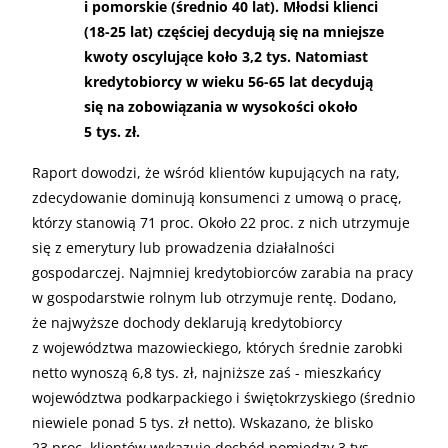
i pomorskie (średnio 40 lat). Młodsi klienci
(18-25 lat) częściej decydują się na mniejsze
kwoty oscylujące koło 3,2 tys. Natomiast
kredytobiorcy w wieku 56-65 lat decydują
się na zobowiązania w wysokości około
5 tys. zł.
Raport dowodzi, że wśród klientów kupujących na raty,
zdecydowanie dominują konsumenci z umową o pracę,
którzy stanowią 71 proc. Około 22 proc. z nich utrzymuje
się z emerytury lub prowadzenia działalności
gospodarczej. Najmniej kredytobiorców zarabia na pracy
w gospodarstwie rolnym lub otrzymuje rentę. Dodano,
że najwyższe dochody deklarują kredytobiorcy
z województwa mazowieckiego, których średnie zarobki
netto wynoszą 6,8 tys. zł, najniższe zaś - mieszkańcy
województwa podkarpackiego i świętokrzyskiego (średnio
niewiele ponad 5 tys. zł netto). Wskazano, że blisko
23 proc. klientów wykazuje dochód pomiędzy 3 tys.