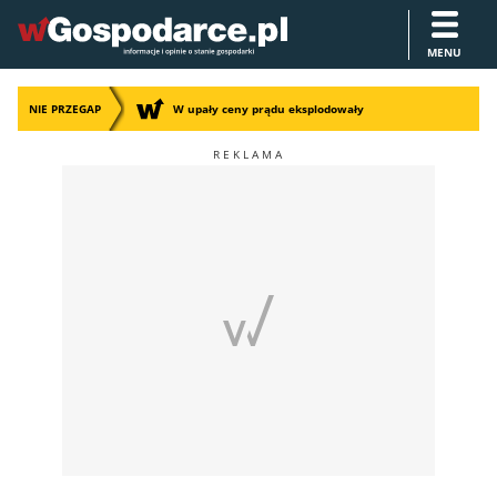
MENU
NIE PRZEGAP
W upały ceny prądu eksplodowały