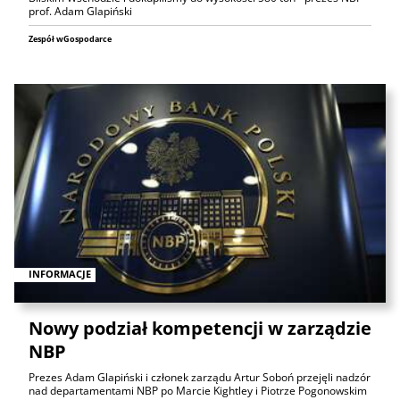
prof. Adam Glapiński
Zespół wGospodarce
INFORMACJE
Nowy podział kompetencji w zarządzie
NBP
Prezes Adam Glapiński i członek zarządu Artur Soboń przejęli nadzór
nad departamentami NBP po Marcie Kightley i Piotrze Pogonowskim