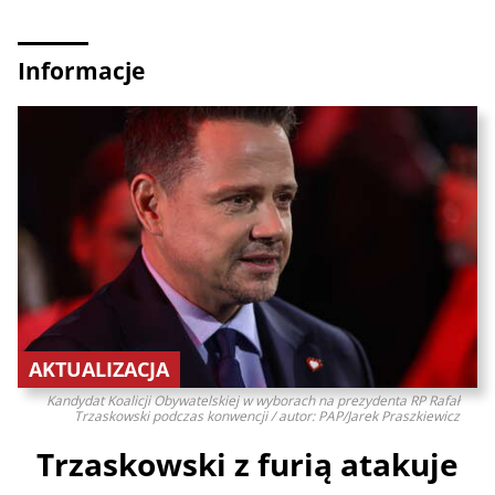
Informacje
AKTUALIZACJA
Kandydat Koalicji Obywatelskiej w wyborach na prezydenta RP Rafał
Trzaskowski podczas konwencji / autor: PAP/Jarek Praszkiewicz
Trzaskowski z furią atakuje