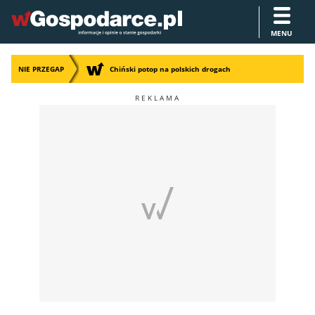
MENU
NIE PRZEGAP
Chiński potop na polskich drogach