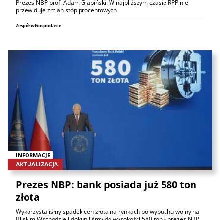
Prezes NBP prof. Adam Glapiński: W najbliższym czasie RPP nie
przewiduje zmian stóp procentowych
Zespół wGospodarce
INFORMACJE
AKTUALIZACJA
Prezes NBP: bank posiada już 580 ton
złota
Wykorzystaliśmy spadek cen złota na rynkach po wybuchu wojny na
Bliskim Wschodzie i dokupiliśmy do wysokości 580 ton - prezes NBP