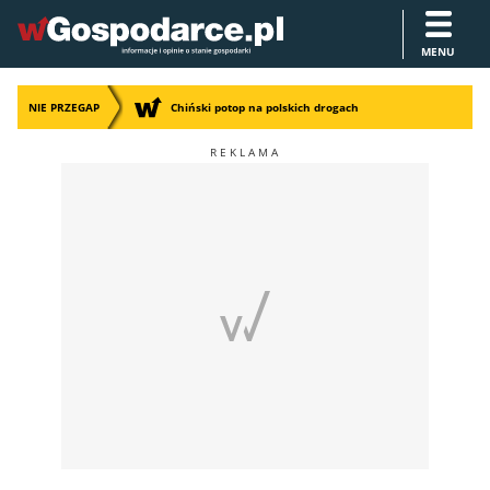
MENU
NIE PRZEGAP
Chiński potop na polskich drogach