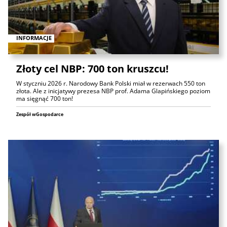
INFORMACJE
Złoty cel NBP: 700 ton kruszcu!
W styczniu 2026 r. Narodowy Bank Polski miał w rezerwach 550 ton
złota. Ale z inicjatywy prezesa NBP prof. Adama Glapińskiego poziom
ma sięgnąć 700 ton!
Zespół wGospodarce