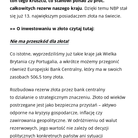
ton tego kruszcu, co stanowi ponad 20 proc.
całkowitych rezerw naszego kraju
. Dzięki temu NBP stał
się już 13. największym posiadaczem złota na świecie.
»» O inwestowaniu w złoto czytaj tutaj:
Nie ma przeszkód dla złota!
Co istotne, wyprzedziliśmy już takie kraje jak Wielka
Brytania czy Portugalia, a wkrótce możemy przegonić
również Europejski Bank Centralny, który ma w swoich
zasobach 506,5 tony złota.
Rozbudowa rezerw złota przez bank centralny
to działanie o strategicznym znaczeniu. Złoto od wieków
postrzegane jest jako bezpieczna przystań – aktywo
odporne na kryzysy gospodarcze, inflację czy
zawirowania geopolityczne. W odróżnieniu od walut
rezerwowych, jego wartość nie zależy od decyzji
politycznych konkretnych państw ani sytuacji