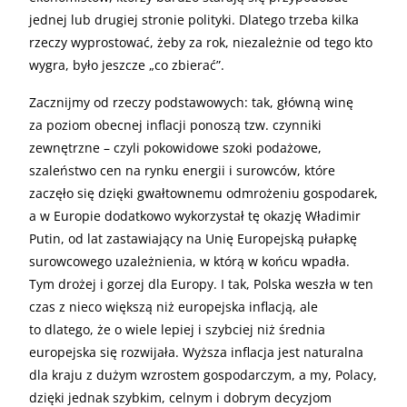
jednej lub drugiej stronie polityki. Dlatego trzeba kilka
rzeczy wyprostować, żeby za rok, niezależnie od tego kto
wygra, było jeszcze „co zbierać”.
Zacznijmy od rzeczy podstawowych: tak, główną winę
za poziom obecnej inflacji ponoszą tzw. czynniki
zewnętrzne – czyli pokowidowe szoki podażowe,
szaleństwo cen na rynku energii i surowców, które
zaczęło się dzięki gwałtownemu odmrożeniu gospodarek,
a w Europie dodatkowo wykorzystał tę okazję Władimir
Putin, od lat zastawiający na Unię Europejską pułapkę
surowcowego uzależnienia, w którą w końcu wpadła.
Tym drożej i gorzej dla Europy. I tak, Polska weszła w ten
czas z nieco większą niż europejska inflacją, ale
to dlatego, że o wiele lepiej i szybciej niż średnia
europejska się rozwijała. Wyższa inflacja jest naturalna
dla kraju z dużym wzrostem gospodarczym, a my, Polacy,
dzięki jednak szybkim, celnym i dobrym decyzjom