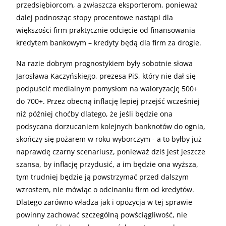
przedsiębiorcom, a zwłaszcza eksporterom, ponieważ
dalej podnosząc stopy procentowe nastąpi dla
większości firm praktycznie odcięcie od finansowania
kredytem bankowym – kredyty będą dla firm za drogie.
Na razie dobrym prognostykiem były sobotnie słowa
Jarosława Kaczyńskiego, prezesa PiS, który nie dał się
podpuścić medialnym pomysłom na waloryzację 500+
do 700+. Przez obecną inflację lepiej przejść wcześniej
niż później choćby dlatego, że jeśli będzie ona
podsycana dorzucaniem kolejnych banknotów do ognia,
skończy się pożarem w roku wyborczym - a to byłby już
naprawdę czarny scenariusz, ponieważ dziś jest jeszcze
szansa, by inflację przydusić, a im będzie ona wyższa,
tym trudniej będzie ją powstrzymać przed dalszym
wzrostem, nie mówiąc o odcinaniu firm od kredytów.
Dlatego zarówno władza jak i opozycja w tej sprawie
powinny zachować szczególną powściągliwość, nie