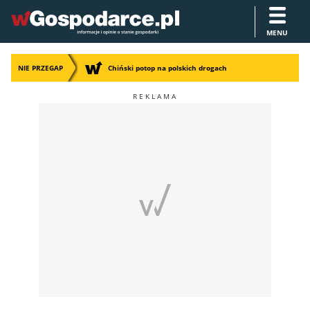
MENU
NIE PRZEGAP
Chiński potop na polskich drogach