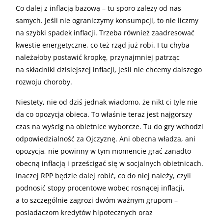
Co dalej z inflacją bazową – tu sporo zależy od nas
samych. Jeśli nie ograniczymy konsumpcji, to nie liczmy
na szybki spadek inflacji. Trzeba również zaadresować
kwestie energetyczne, co też rząd już robi. I tu chyba
należałoby postawić kropkę, przynajmniej patrząc
na składniki dzisiejszej inflacji, jeśli nie chcemy dalszego
rozwoju choroby.
Niestety, nie od dziś jednak wiadomo, że nikt ci tyle nie
da co opozycja obieca. To właśnie teraz jest najgorszy
czas na wyścig na obietnice wyborcze. Tu do gry wchodzi
odpowiedzialność za Ojczyznę. Ani obecna władza, ani
opozycja, nie powinny w tym momencie grać zanadto
obecną inflacją i prześcigać się w socjalnych obietnicach.
Inaczej RPP będzie dalej robić, co do niej należy, czyli
podnosić stopy procentowe wobec rosnącej inflacji,
a to szczególnie zagrozi dwóm ważnym grupom –
posiadaczom kredytów hipotecznych oraz