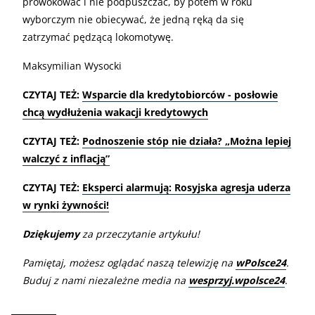
prowokować i nie podpuszczać, by potem w roku
wyborczym nie obiecywać, że jedną ręką da się
zatrzymać pędzącą lokomotywę.
Maksymilian Wysocki
CZYTAJ TEŻ:
Wsparcie dla kredytobiorców - posłowie
chcą wydłużenia wakacji kredytowych
CZYTAJ TEŻ:
Podnoszenie stóp nie działa? „Można lepiej
walczyć z inflacją”
CZYTAJ TEŻ:
Eksperci alarmują: Rosyjska agresja uderza
w rynki żywności!
Dziękujemy
za przeczytanie artykułu!
Pamiętaj, możesz oglądać naszą telewizję na
wPolsce24
.
Buduj z nami niezależne media na
wesprzyj.wpolsce24
.