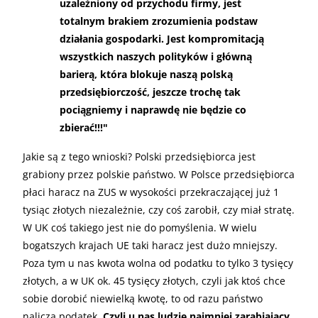
uzależniony od przychodu firmy, jest
totalnym brakiem zrozumienia podstaw
działania gospodarki. Jest kompromitacją
wszystkich naszych polityków i główną
barierą, która blokuje naszą polską
przedsiębiorczość, jeszcze trochę tak
pociągniemy i naprawdę nie będzie co
zbierać!!!"
Jakie są z tego wnioski? Polski przedsiębiorca jest
grabiony przez polskie państwo. W Polsce przedsiębiorca
płaci haracz na ZUS w wysokości przekraczającej już 1
tysiąc złotych niezależnie, czy coś zarobił, czy miał stratę.
W UK coś takiego jest nie do pomyślenia. W wielu
bogatszych krajach UE taki haracz jest dużo mniejszy.
Poza tym u nas kwota wolna od podatku to tylko 3 tysięcy
złotych, a w UK ok. 45 tysięcy złotych, czyli jak ktoś chce
sobie dorobić niewielką kwotę, to od razu państwo
nalicza podatek.
Czyli u nas ludzie najmniej zarabiający