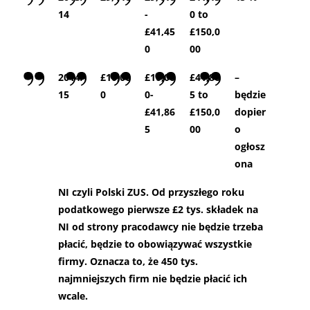
14
-
0 to
£41,45
£150,0
0
00
2014/
£10,00
£10,00
£41,86
–
15
0
0-
5 to
będzie
£41,86
£150,0
dopier
5
00
o
ogłosz
ona
NI czyli Polski ZUS. Od przyszłego roku
podatkowego pierwsze £2 tys. składek na
NI od strony pracodawcy nie będzie trzeba
płacić, będzie to obowiązywać wszystkie
firmy. Oznacza to, że 450 tys.
najmniejszych firm nie będzie płacić ich
wcale.