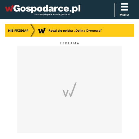
MENU
NIE PRZEGAP
Rodzi się polska „Dolina Dronowa”