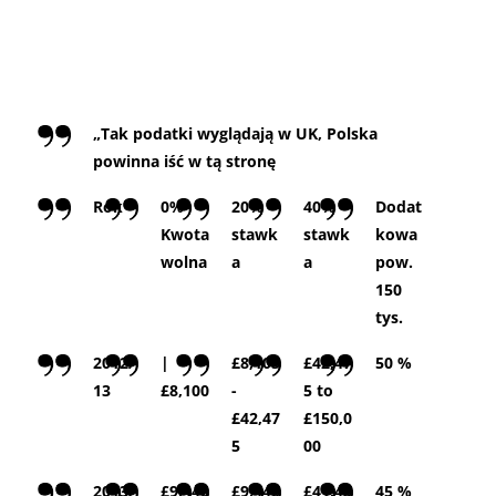
„Tak podatki wyglądają w UK, Polska
powinna iść w tą stronę
Rok
0%
20%
40%
Dodat
Kwota
stawk
stawk
kowa
wolna
a
a
pow.
150
tys.
2012/
|
£8,105
£42,47
50 %
13
£8,100
-
5 to
£42,47
£150,0
5
00
2013/
£9,440
£9,440
£41,45
45 %