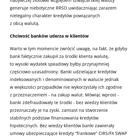
nabywczej złotówki względem szwajcarskiej waluty
generuje niebotyczne
RRSO
uwidaczniając zarazem
nielegalny charakter kredytów powiązanych
z obcą walutą.
Chciwość banków uderza w klientów
Warto w tym momencie zwrócić uwagę, na fakt, że gdyby
bank faktycznie zakupił za środki klienta walutę,
to wysoki wydatek speadowy byłby przynajmniej
częściowo uzasadniony. Banki udzielające kredytów
indeksowanych i denominowanych w walucie jednak
w większości przypadków nie wykorzystały ich zgodnie
z przeznaczeniem - na zakup walut. Mówiąc wprost -
banki zdefraudowały te środki - bez wiedzy klientów
przeznaczały je na zyski, zamiast na stworzenie
stabilnych podstaw finansowania kredytów
hipotecznych. Bez wiedzy klientów banki zawierały
umowy ubezpieczające kredyty “frankowe”
CIRS
/
FX
SWAP