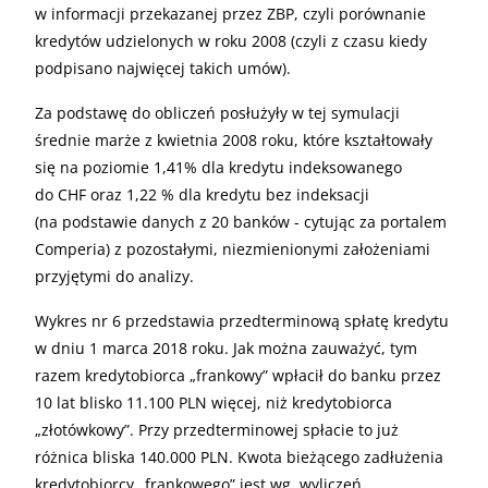
w informacji przekazanej przez
ZBP
, czyli porównanie
kredytów udzielonych w roku 2008 (czyli z czasu kiedy
podpisano najwięcej takich umów).
Za podstawę do obliczeń posłużyły w tej symulacji
średnie marże z kwietnia 2008 roku, które kształtowały
się na poziomie 1,41% dla kredytu indeksowanego
do
CHF
oraz 1,22 % dla kredytu bez indeksacji
(na podstawie danych z 20 banków - cytując za portalem
Comperia) z pozostałymi, niezmienionymi założeniami
przyjętymi do analizy.
Wykres nr 6 przedstawia przedterminową spłatę kredytu
w dniu 1 marca 2018 roku. Jak można zauważyć, tym
razem kredytobiorca „frankowy” wpłacił do banku przez
10 lat blisko 11.100
PLN
więcej, niż kredytobiorca
„złotówkowy”. Przy przedterminowej spłacie to już
różnica bliska 140.000
PLN
. Kwota bieżącego zadłużenia
kredytobiorcy „frankowego” jest wg. wyliczeń