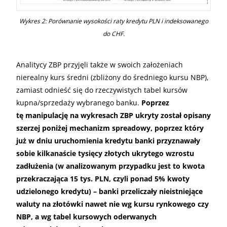
Wykres 2: Porównanie wysokości raty kredytu
PLN
i indeksowanego
do
CHF
.
Analitycy
ZBP
przyjęli także w swoich założeniach
nierealny kurs średni (zbliżony do średniego kursu
NBP
),
zamiast odnieść się do rzeczywistych tabel kursów
kupna/sprzedaży wybranego banku.
Poprzez
tę manipulację na wykresach
ZBP
ukryty został opisany
szerzej poniżej mechanizm spreadowy, poprzez który
już w dniu uruchomienia kredytu banki przyznawały
sobie kilkanaście tysięcy złotych ukrytego wzrostu
zadłużenia (w analizowanym przypadku jest to kwota
przekraczająca 15 tys.
PLN
, czyli ponad 5% kwoty
udzielonego kredytu) – banki przeliczały nieistniejące
waluty na złotówki nawet nie wg kursu rynkowego czy
NBP
, a wg tabel kursowych oderwanych