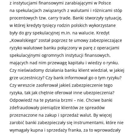
z instytucjami finansowymi zarabiającymi w Polsce
na spekulacjach związanych z walutami i różnicami stóp
procentowych tzw. carry trade. Banki stworzyły sytuację,
w której kredyty tysięcy rodzin polskich wykorzystane
były do gry spekulacyjnej m.in. na walucie. Kredyt
„Kowalskiego” został poprzez te umowy zabezpieczające
ryzyko walutowe banku połączony w parę z operacjami
spekulacyjnymi ogromnych instytucji finansowych,
mających nad nim przewagę kapitału i wiedzy o rynku.
Czy nieświadomy działania banku klient wiedział, w jakiej
grze uczestniczy? Czy bank informował go o tym ryzyku?
Czy wreszcie zaoferował jakieś zabezpieczenie tego
ryzyka, tak jak chętnie oferował inne ubezpieczenia?
Odpowiedź na te pytania brzmi – nie. Chciwe banki
zdefraudowały pieniądze klientów ze spreadów
przeznaczone na zakup i sprzedaż walut. By więcej
zarobić banki zabezpieczały się instrumentami, które nie
wymagały kupna i sprzedaży franka, za to wprowadzały