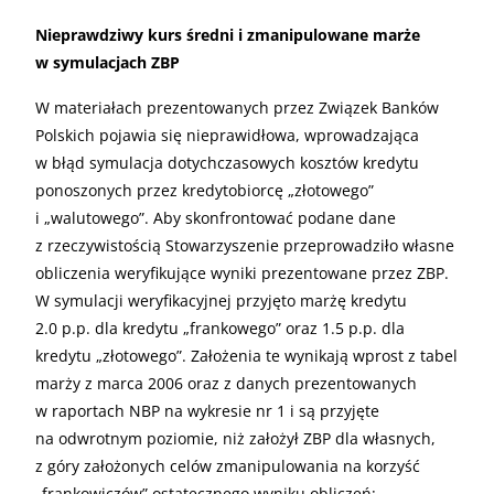
Nieprawdziwy kurs średni i zmanipulowane marże
w symulacjach
ZBP
W materiałach prezentowanych przez Związek Banków
Polskich pojawia się nieprawidłowa, wprowadzająca
w błąd symulacja dotychczasowych kosztów kredytu
ponoszonych przez kredytobiorcę „złotowego”
i „walutowego”. Aby skonfrontować podane dane
z rzeczywistością Stowarzyszenie przeprowadziło własne
obliczenia weryfikujące wyniki prezentowane przez
ZBP
.
W symulacji weryfikacyjnej przyjęto marżę kredytu
2.0 p.p. dla kredytu „frankowego” oraz 1.5 p.p. dla
kredytu „złotowego”. Założenia te wynikają wprost z tabel
marży z marca 2006 oraz z danych prezentowanych
w raportach
NBP
na wykresie nr 1 i są przyjęte
na odwrotnym poziomie, niż założył
ZBP
dla własnych,
z góry założonych celów zmanipulowania na korzyść
„frankowiczów” ostatecznego wyniku obliczeń: