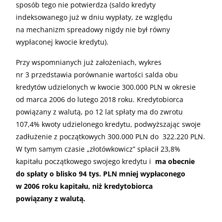
sposób tego nie potwierdza (saldo kredyty
indeksowanego już w dniu wypłaty, ze względu
na mechanizm spreadowy nigdy nie był równy
wypłaconej kwocie kredytu).
Przy wspomnianych już założeniach, wykres
nr 3 przedstawia porównanie wartości salda obu
kredytów udzielonych w kwocie 300.000
PLN
w okresie
od marca 2006 do lutego 2018 roku. Kredytobiorca
powiązany z walutą, po 12 lat spłaty ma do zwrotu
107,4% kwoty udzielonego kredytu, podwyższając swoje
zadłużenie z początkowych 300.000
PLN
do 322.220
PLN
.
W tym samym czasie „złotówkowicz” spłacił 23,8%
kapitału początkowego swojego kredytu i
ma obecnie
do spłaty o blisko 94 tys.
PLN
mniej wypłaconego
w 2006 roku kapitału, niż kredytobiorca
powiązany z walutą.