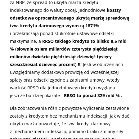
za
NBP
, że spread to ukryta marża kredytu
indeksowanego do waluty obcej, jednodniowe
koszty
odsetkowe oprocentowanego ukrytą marżą spreadową
tzw. kredytu darmowego wynoszą 1871%
i przekraczają ponad stukrotnie ustawowe odsetki
maksymalne, a
RRSO
takiego kredytu to blisko 8,5 mld
% (słownie osiem miliardów czterysta pięćdziesiąt
milionów dwieście pięćdziesiąt dziewięć tysięcy
sześćdziesiąt dziewięć procent) !!!
Jeśli w obliczeniach
uwzględniamy dodatkowo prowizję od wcześniejszej
spłaty oraz odsetki zgodne z zapisami umowy, wtedy
wartość
RRSO
dla jednodniowego kredytu wygląda
jeszcze bardziej okazale -
RRSO
to ponad 329 mld % .
Dla zobrazowania różnic powyższe wyliczenia zestawione
zostały z kredytem bez mechanizmu indeksacji. Jak widać
ukryta marża powoduje, że tzw. kredyt darmowy
z mechanizmem indeksacji, pomimo braku zmiany siły