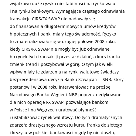
wyjątkowo duże ryzyko niestabilności na rynku walut
i na rynku bankowym. Wymagające częstego odnawiania
transakcje
CIRS
/
FX
SWAP
nie nadawały się
do finansowania długoterminowych umów kredytów
hipotecznych i banki miały tego świadomość. Ryzyko
to zmaterializowało się w drugiej połowie 2008 roku,
kiedy
CIRS
/
FX
SWAP
nie mogły być już odnawiane,
bo rynek tych transakcji przestał działać, a kurs franka
zmienił trend i poszybował w górę. O tym jak wielki
wpływ miały te zdarzenia na rynki walutowe świadczy
bezprecedensowa decyzja Banku Szwajcarii -
SNB
, który
postanowił w 2008 roku interweniować na prośbę
Narodowego Banku Węgier i
NBP
poprzez dedykowane
dla nich operacje
FX
SWAP
, pozwalające bankom
w Polsce i na Węgrzech uratować płynność
i ustabilizować rynek walutowy. Do tych dramatycznych
zdarzeń: drastycznego wzrostu kursu franka do złotego
i kryzysu w polskiej bankowości nigdy by nie doszło,