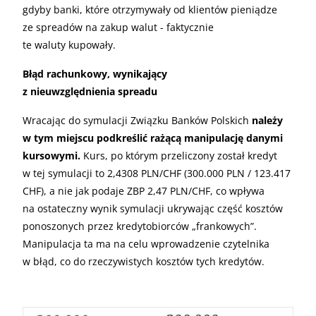
gdyby banki, które otrzymywały od klientów pieniądze
ze spreadów na zakup walut - faktycznie
te waluty kupowały.
Błąd rachunkowy, wynikający
z nieuwzględnienia spreadu
Wracając do symulacji Związku Banków Polskich
należy
w tym miejscu podkreślić rażącą manipulację danymi
kursowymi.
Kurs, po którym przeliczony został kredyt
w tej symulacji to 2,4308
PLN
/
CHF
(300.000
PLN
/ 123.417
CHF
), a nie jak podaje
ZBP
2,47
PLN
/
CHF
, co wpływa
na ostateczny wynik symulacji ukrywając część kosztów
ponoszonych przez kredytobiorców „frankowych”.
Manipulacja ta ma na celu wprowadzenie czytelnika
w błąd, co do rzeczywistych kosztów tych kredytów.