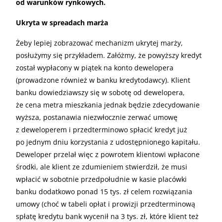
od warunków rynkowych.
Ukryta w spreadach marża
Żeby lepiej zobrazować mechanizm ukrytej marży,
posłużymy się przykładem. Załóżmy, że powyższy kredyt
został wypłacony w piątek na konto dewelopera
(prowadzone również w banku kredytodawcy). Klient
banku dowiedziawszy się w sobotę od dewelopera,
że cena metra mieszkania jednak będzie zdecydowanie
wyższa, postanawia niezwłocznie zerwać umowę
z deweloperem i przedterminowo spłacić kredyt już
po jednym dniu korzystania z udostępnionego kapitału.
Deweloper przelał więc z powrotem klientowi wpłacone
środki, ale klient ze zdumieniem stwierdził, że musi
wpłacić w sobotnie przedpołudnie w kasie placówki
banku dodatkowo ponad 15 tys. zł celem rozwiązania
umowy (choć w tabeli opłat i prowizji przedterminową
spłatę kredytu bank wycenił na 3 tys. zł, które klient też