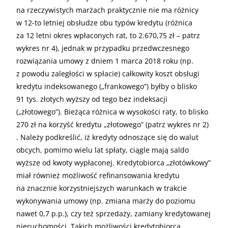
na rzeczywistych marżach praktycznie nie ma różnicy
w 12-to letniej obsłudze obu typów kredytu (różnica
za 12 letni okres wpłaconych rat, to 2.670,75 zł – patrz
wykres nr 4), jednak w przypadku przedwczesnego
rozwiązania umowy z dniem 1 marca 2018 roku (np.
z powodu zaległości w spłacie) całkowity koszt obsługi
kredytu indeksowanego („frankowego”) byłby o blisko
91 tys. złotych wyższy od tego bez indeksacji
(„złotowego”). Bieżąca różnica w wysokości raty, to blisko
270 zł na korzyść kredytu „złotowego” (patrz wykres nr 2)
. Należy podkreślić, iż kredyty odnoszące się do walut
obcych, pomimo wielu lat spłaty, ciągle mają saldo
wyższe od kwoty wypłaconej. Kredytobiorca „złotówkowy”
miał również możliwość refinansowania kredytu
na znacznie korzystniejszych warunkach w trakcie
wykonywania umowy (np. zmiana marży do poziomu
nawet 0,7 p.p.), czy też sprzedaży, zamiany kredytowanej
nieruchomości. Takich możliwości kredytobiorca