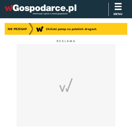
MENU
NIE PRZEGAP
Chiński potop na polskich drogach