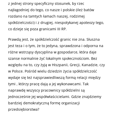
z jednej strony specyficzny stosunek, by rzec
najłagodniej do tego, co nasze i polskie (ileż batów
rozdano na tamtych łamach naszej, rodzimej
spółdzielczości) i z drugiej, niespotykanej apoteozy tego,
co dzieje się poza granicami III RP.
Prawdą jest, że spółdzielczość granic nie zna. Słuszna
jest teza i o tym, że to jedyna, sprawdzona i odporna na
różne wstrząsy dyscyplina w gospodarce, która daje
szanse normalnie żyć lokalnym społecznościom. Bez
względu na to, czy żyją w Hiszpanii, Grecji, Kanadzie, czy
w Polsce. Pośród wielu dziedzin życia spółdzielczość
wydaje się też najsprawiedliwszą formą relacji między
tymi , którzy pracę dają a jej wykonawcami. Tak
naprawdę wszyscy pracownicy spółdzielni są
jednocześnie jej współwłaścicielami. Gdzie znajdziemy
bardziej demokratyczną formę organizacji
przedsiębiorstwa?