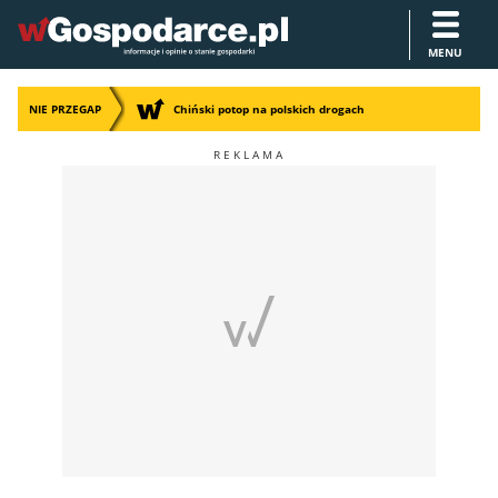
MENU
NIE PRZEGAP
Chiński potop na polskich drogach