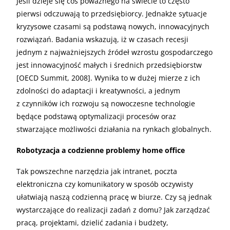
Jeśli dzieje się coś poważnego na świecie to często
pierwsi odczuwają to przedsiębiorcy. Jednakże sytuacje
kryzysowe czasami są podstawą nowych, innowacyjnych
rozwiązań. Badania wskazują, iż w czasach recesji
jednym z najważniejszych źródeł wzrostu gospodarczego
jest innowacyjność małych i średnich przedsiębiorstw
[OECD Summit, 2008]. Wynika to w dużej mierze z ich
zdolności do adaptacji i kreatywności, a jednym
z czynników ich rozwoju są nowoczesne technologie
będące podstawą optymalizacji procesów oraz
stwarzające możliwości działania na rynkach globalnych.
Robotyzacja a codzienne problemy home office
Tak powszechne narzędzia jak intranet, poczta
elektroniczna czy komunikatory w sposób oczywisty
ułatwiają naszą codzienną pracę w biurze. Czy są jednak
wystarczające do realizacji zadań z domu? Jak zarządzać
pracą, projektami, dzielić zadania i budżety,