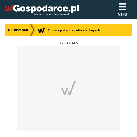
MENU
NIE PRZEGAP
Chiński potop na polskich drogach