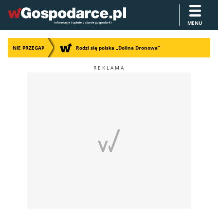
MENU
NIE PRZEGAP
Rodzi się polska „Dolina Dronowa”