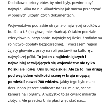
Dodatkowo, priorytetów, by nimi były, powinno być
najwyżej kilka na nie kilkadziesiąt jak można przeczytać
w opasłych urzędniczych dokumentach.
Województwo podlaskie otrzymało najwięcej środków z
budżetu UE (na głowę mieszkańca). O takim podziale
zdecydowało przyznanie największej ilości środków na
rolnictwo (dopłaty bezpośrednie). Tymczasem region
żyjący głównie z pracy na roli postawił na kulturę z
najwyższej półki.
To jeden z najbiedniejszych i
najwolniej rozwijających się województw nie tylko
Polski ale i całej Unii Europejskiej. Ale za to ma drugą
pod względem wielkości scenę w kraju mogącą
pomieścić nawet 700 widzów.
Jakby tego było mało
dorzucono jeszcze amfiteatr na 500 miejsc, scenę
kameralną i organy. A wszystko to za ćwierć miliarda
złotych. Ale przecież Unia płaci więc stać nas…