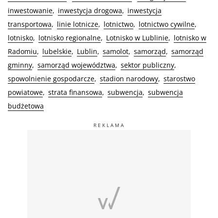
inwestowanie
inwestycja drogowa
inwestycja
transportowa
linie lotnicze
lotnictwo
lotnictwo cywilne
lotnisko
lotnisko regionalne
Lotnisko w Lublinie
lotnisko w
Radomiu
lubelskie
Lublin
samolot
samorząd
samorząd
gminny
samorząd województwa
sektor publiczny
spowolnienie gospodarcze
stadion narodowy
starostwo
powiatowe
strata finansowa
subwencja
subwencja
budżetowa