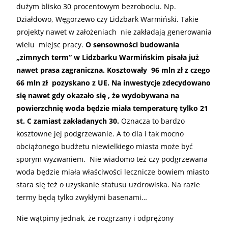
dużym blisko 30 procentowym bezrobociu. Np.
Działdowo, Węgorzewo czy Lidzbark Warmiński. Takie
projekty nawet w założeniach nie zakładają generowania
wielu miejsc pracy.
O sensowności budowania
„zimnych term” w Lidzbarku Warmińskim pisała już
nawet prasa zagraniczna. Kosztowały 96 mln zł z czego
66 mln zł pozyskano z UE. Na inwestycje zdecydowano
się nawet gdy okazało się , że wydobywana na
powierzchnię woda będzie miała temperaturę tylko 21
st. C zamiast zakładanych 30.
Oznacza to bardzo
kosztowne jej podgrzewanie. A to dla i tak mocno
obciążonego budżetu niewielkiego miasta może być
sporym wyzwaniem. Nie wiadomo też czy podgrzewana
woda będzie miała właściwości lecznicze bowiem miasto
stara się też o uzyskanie statusu uzdrowiska. Na razie
termy będą tylko zwykłymi basenami…
Nie wątpimy jednak, że rozgrzany i odprężony