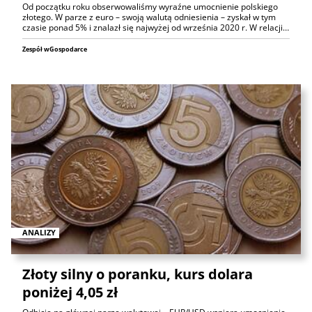
Od początku roku obserwowaliśmy wyraźne umocnienie polskiego
złotego. W parze z euro – swoją walutą odniesienia – zyskał w tym
czasie ponad 5% i znalazł się najwyżej od września 2020 r. W relacji…
Zespół wGospodarce
ANALIZY
Złoty silny o poranku, kurs dolara
poniżej 4,05 zł