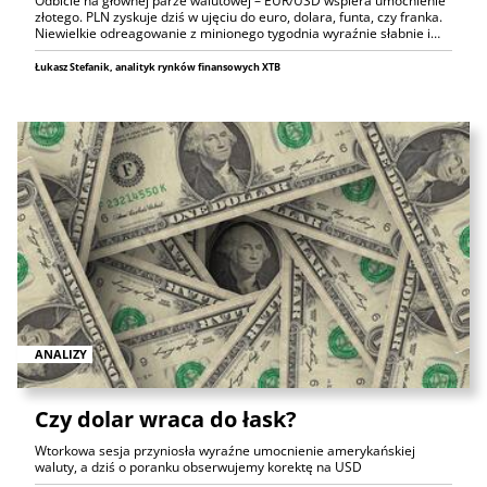
Odbicie na głównej parze walutowej – EUR/USD wspiera umocnienie
złotego. PLN zyskuje dziś w ujęciu do euro, dolara, funta, czy franka.
Niewielkie odreagowanie z minionego tygodnia wyraźnie słabnie i…
Łukasz Stefanik, analityk rynków finansowych XTB
ANALIZY
Czy dolar wraca do łask?
Wtorkowa sesja przyniosła wyraźne umocnienie amerykańskiej
waluty, a dziś o poranku obserwujemy korektę na USD