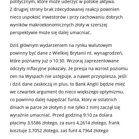
politycznym, które może uderzyć w polskie aktywa.
Z drugiej strony brak zdecydowanej reakcji powinien
nieco uspokoić inwestorów i przy zachowaniu dobrych
wyników makroekonomicznych złoty w szerszej
perspektywie może się dalej umacniać.
Dziś głównym wydarzeniem na rynku walutowym
powinny być dane z Wielkiej Brytanii nt. wynagrodzeń,
które poznamy już o 10:30. Wczoraj zaprezentowane
odczyty inflacyjne pokazały, że presja na wzrost poziomu
cen na Wyspach nie ustępuje, a nawet przyspiesza. Jeśli
i dziś dane zaskoczą in plus, to Bank Anglii będzie mieć
we czwartek argument do nieco większego optymizmu,
co powinno dalej napędzać funta, który w ostatnich
dniach w parze ze złotym (i nie tylko z nim) zaczął się
wyraźnie umacniać. Przed godziną 9:10 za dolara
płacimy 3,5586 złotego, za euro 4,2614 złotego, frank
kosztuje 3,7052 złotego, zaś funt 4,7364 złotego