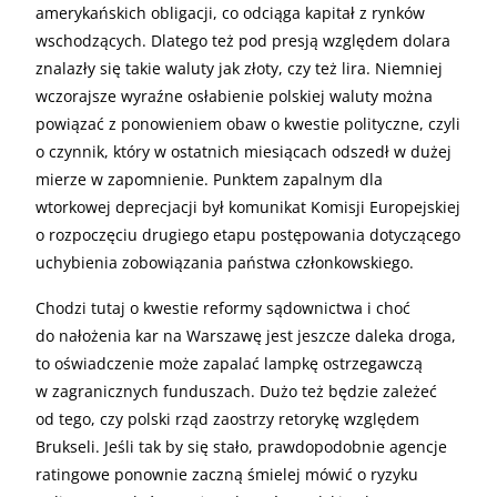
amerykańskich obligacji, co odciąga kapitał z rynków
wschodzących. Dlatego też pod presją względem dolara
znalazły się takie waluty jak złoty, czy też lira. Niemniej
wczorajsze wyraźne osłabienie polskiej waluty można
powiązać z ponowieniem obaw o kwestie polityczne, czyli
o czynnik, który w ostatnich miesiącach odszedł w dużej
mierze w zapomnienie. Punktem zapalnym dla
wtorkowej deprecjacji był komunikat Komisji Europejskiej
o rozpoczęciu drugiego etapu postępowania dotyczącego
uchybienia zobowiązania państwa członkowskiego.
Chodzi tutaj o kwestie reformy sądownictwa i choć
do nałożenia kar na Warszawę jest jeszcze daleka droga,
to oświadczenie może zapalać lampkę ostrzegawczą
w zagranicznych funduszach. Dużo też będzie zależeć
od tego, czy polski rząd zaostrzy retorykę względem
Brukseli. Jeśli tak by się stało, prawdopodobnie agencje
ratingowe ponownie zaczną śmielej mówić o ryzyku