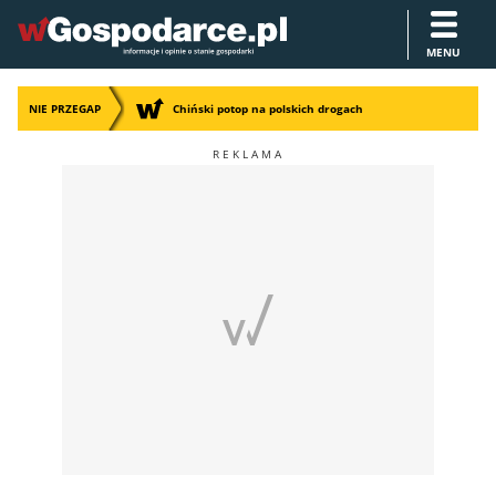
MENU
NIE PRZEGAP
Chiński potop na polskich drogach