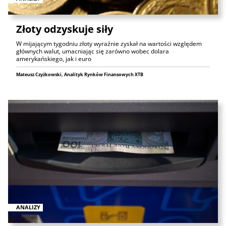
Złoty odzyskuje siły
W mijającym tygodniu złoty wyraźnie zyskał na wartości względem
głównych walut, umacniając się zarówno wobec dolara
amerykańskiego, jak i euro
Mateusz Czyżkowski, Analityk Rynków Finansowych XTB
ANALIZY