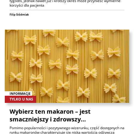
tygodni, jednak nawet już i krótszy okres może przynieść wymierne
korzyści dla pacjenta
Filip Siódmiak
INFORMACJE
TYLKO U NAS
Wybierz ten makaron – jest
smaczniejszy i zdrowszy…
Pomimo popularności i pozytywnego wizerunku, część dostępnych na
rynku makaronów charakteryzuje się niską wartością odżywczą