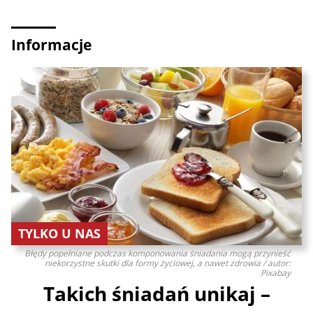
Informacje
TYLKO U NAS
Błędy popełniane podczas komponowania śniadania mogą przynieść
niekorzystne skutki dla formy życiowej, a nawet zdrowia / autor:
Pixabay
Takich śniadań unikaj –