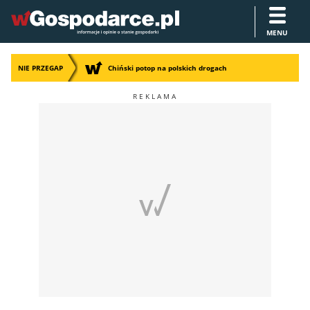
MENU
NIE PRZEGAP
Chiński potop na polskich drogach