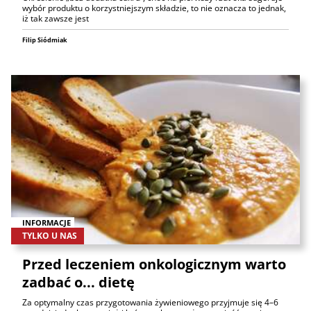
wybór produktu o korzystniejszym składzie, to nie oznacza to jednak,
iż tak zawsze jest
Filip Siódmiak
INFORMACJE
TYLKO U NAS
Przed leczeniem onkologicznym warto
zadbać o... dietę
Za optymalny czas przygotowania żywieniowego przyjmuje się 4–6