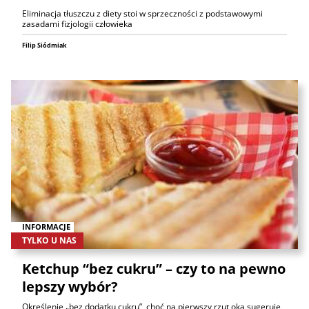
Eliminacja tłuszczu z diety stoi w sprzeczności z podstawowymi
zasadami fizjologii człowieka
Filip Siódmiak
INFORMACJE
TYLKO U NAS
Ketchup “bez cukru” – czy to na pewno
lepszy wybór?
Określenie „bez dodatku cukru”, choć na pierwszy rzut oka sugeruje