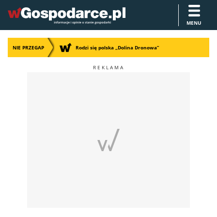
MENU
NIE PRZEGAP
Rodzi się polska „Dolina Dronowa”