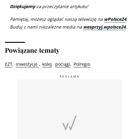
Dziękujemy
za przeczytanie artykułu!
Pamiętaj, możesz oglądać naszą telewizję na
wPolsce24
.
Buduj z nami niezależne media na
wesprzyj.wpolsce24
.
Powiązane tematy
EZT
inwestycje
kolej
pociągi
Polregio