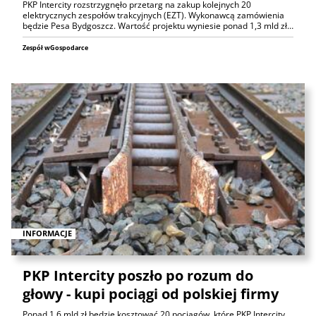
PKP Intercity rozstrzygnęło przetarg na zakup kolejnych 20
elektrycznych zespołów trakcyjnych (EZT). Wykonawcą zamówienia
będzie Pesa Bydgoszcz. Wartość projektu wyniesie ponad 1,3 mld zł…
Zespół wGospodarce
INFORMACJE
PKP Intercity poszło po rozum do
głowy - kupi pociągi od polskiej firmy
Ponad 1,6 mld zł będzie kosztować 20 pociągów, które PKP Intercity