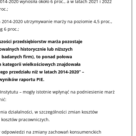
14-2020 wynosiła około 6 proc., a w latach 2021 i 2022
roc.;
 2014-2020 utrzymywanie marży na poziomie 4,5 proc.,
g 6 proc.;
zości przedsiębiorstw marża pozostaje
owalnych historycznie lub niższych
. badanych firm), to ponad połowa
ch kategorii wielkościowych znajdowała
ego przedziału niż w latach 2014-2020” –
yników raportu PIE.
Instytutu – mogły istotnie wpłynąć na podniesienie marż
ić:
ia działalności, w szczególności zmian kosztów
z kosztów pracowniczych.
w odpowiedzi na zmiany zachowań konsumenckich