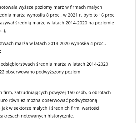
towała wyższe poziomy marż w firmach małych
ednia marża wynosiła 8 proc., w 2021 r. było to 16 proc.
wykazywał średnią marżę w latach 2014-2020 na poziomie
c.);
stwach marża w latach 2014-2020 wynosiła 4 proc.,
;
zedsiębiorstwach średnia marża w latach 2014-2020
-2022 obserwowano podwyższony poziom
h firm, zatrudniających powyżej 150 osób, o obrotach
 euro również można obserwować podwyższoną
jak w sektorze małych i średnich firm, wartości
zakresach notowanych historycznie.