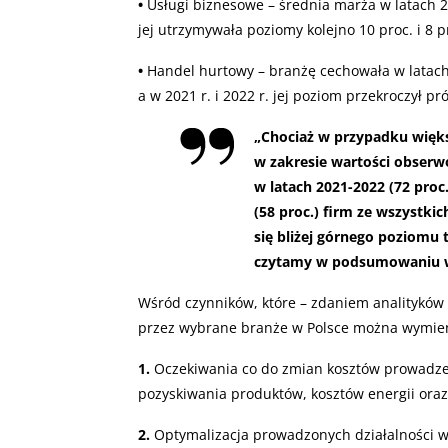
•
Usługi biznesowe – średnia marża w latach 20
jej utrzymywała poziomy kolejno 10 proc. i 8 p
•
Handel hurtowy – branżę cechowała w latach
a w 2021 r. i 2022 r. jej poziom przekroczył pró
„Chociaż w przypadku więks
w zakresie wartości obserw
w latach 2021-2022 (72 proc
(58 proc.) firm ze wszystki
się bliżej górnego poziomu t
czytamy w podsumowaniu w
Wśród czynników, które – zdaniem analityków 
przez wybrane branże w Polsce można wymien
1.
Oczekiwania co do zmian kosztów prowadzen
pozyskiwania produktów, kosztów energii ora
2.
Optymalizacja prowadzonych działalności 