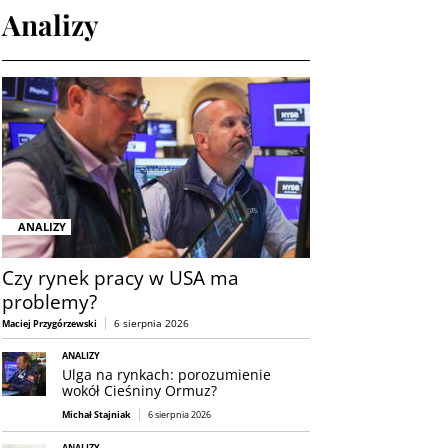
Analizy
ANALIZY
Czy rynek pracy w USA ma
problemy?
6 sierpnia 2026
Maciej Przygórzewski
ANALIZY
Ulga na rynkach: porozumienie
wokół Cieśniny Ormuz?
Michał Stajniak
6 sierpnia 2026
ANALIZY