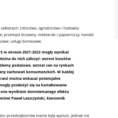
ektorach: rolnictwo, ogrodnictwo i hodowla;
 przemysł drzewny, meblarski i papierniczy; handel
nsowe; usługi biznesowe.
 w okresie 2021-2022 mogły wynikać
Można do nich zaliczyć: wzrost kosztów
roblemy podażowe, wzrost cen na rynkach
any zachowań konsumenckich. W każdej
branż można wskazać potencjalne
mogły przełożyć się na kształtowanie
 są one wynikiem domniemanego efektu
 mówi Paweł Leszczyński, kierownik
ści przedsiębiorstw marże były wyższe, jednak nie