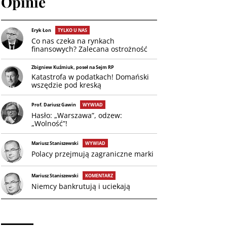
Opinie
Eryk Łon
TYLKO U NAS
Co nas czeka na rynkach
finansowych? Zalecana ostrożność
Zbigniew Kuźmiuk, poseł na Sejm RP
Katastrofa w podatkach! Domański
wszędzie pod kreską
Prof. Dariusz Gawin
WYWIAD
Hasło: „Warszawa”, odzew:
„Wolność”!
Mariusz Staniszewski
WYWIAD
Polacy przejmują zagraniczne marki
Mariusz Staniszewski
KOMENTARZ
Niemcy bankrutują i uciekają