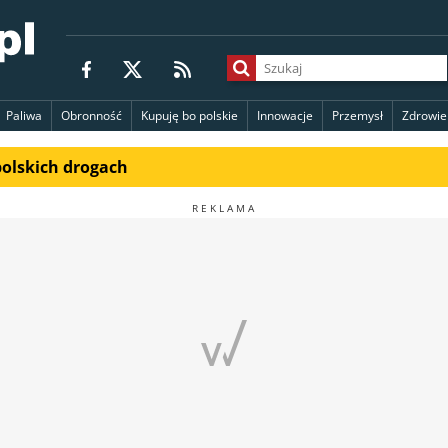
Paliwa
Obronność
Kupuję bo polskie
Innowacje
Przemysł
Zdrowie
polskich drogach