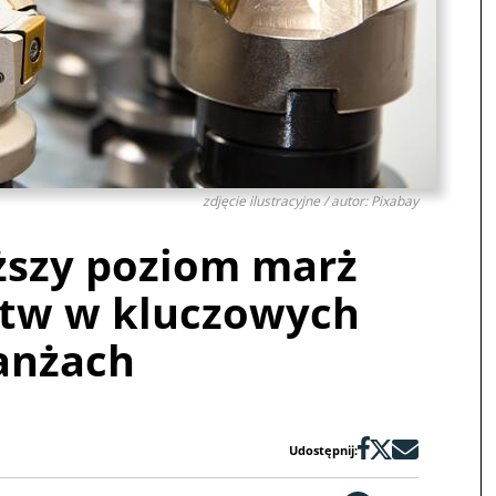
zdjęcie ilustracyjne / autor: Pixabay
ższy poziom marż
stw w kluczowych
anżach
Udostępnij: