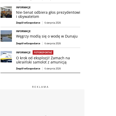
INFORMACJE
Nie-Senat odbiera głos prezydentowi
i obywatelom
Zespół wGospodarce
6 sierpnia 2026
INFORMACJE
Węgrzy modlą się o wodę w Dunaju
Zespół wGospodarce
6 sierpnia 2026
INFORMACJE
FOTOREPORTAŻ
O krok od eksplozji! Zamach na
ukraiński samolot z amunicją
Zespół wGospodarce
6 sierpnia 2026