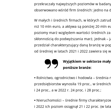
przekraczały najwyższych poziomów w badanym
obserwowano wśród firm średnich: jedno na 
W małych i średnich firmach, w których zatrud
niż 10 mln euro, a aktywa są poniżej 20 mln
poziomy marż względem wartości średnich za l
skłonnością do podwyższania marż, jednak – ja
przedział charakteryzujący daną branżę w popr
od średniej w latach 2021 i 2022 zawiera się
Wyjątkiem w sektorze małych
poniższe branże:
•
Rolnictwo, ogrodnictwo i hodowla – średnia 
przedsiębiorstw wynosiła 19 proc., w średnich
i 24 proc., a w 2022 r. 24 proc. i 28 proc.;
•
Nieruchomości – średnie firmy charakteryzo
i 2022 ich poziom osiągnął 21 i 22 proc. (w lat