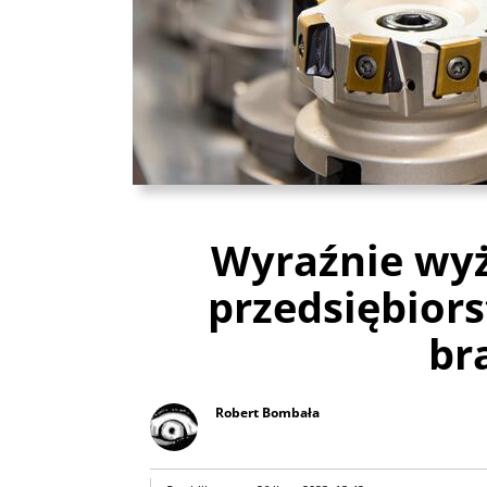
Wyraźnie wy
przedsiębior
br
Robert Bombała