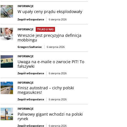
INFORMACJE
W upały ceny prądu eksplodowały
Zespół wGospodarce
6 sierpnia 2026
INFORMACJE
TYLKO U NAS
Wreszcie jest precyzyjna definicja
mobbingu
Grzegorz Szafraniec
6 sierpnia 2026
INFORMACJE
Uwaga na e-maile o zwrocie PIT! To
fałszywki
Zespół wGospodarce
6 sierpnia 2026
INFORMACJE
Finisz autostrad – cichy polski
megasukces!
Zespół wGospodarce
6 sierpnia 2026
INFORMACJE
Paliwowy gigant wchodzi na polski
rynek
Zespół wGospodarce
6 sierpnia 2026