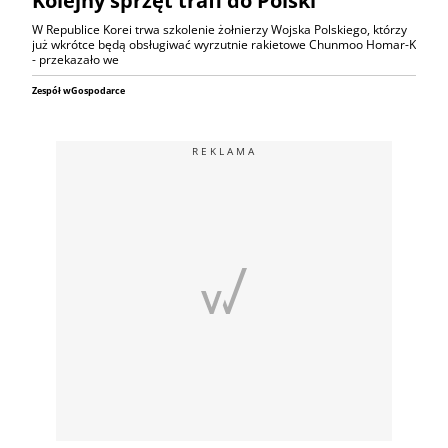
Kolejny sprzęt trafi do Polski
W Republice Korei trwa szkolenie żołnierzy Wojska Polskiego, którzy
już wkrótce będą obsługiwać wyrzutnie rakietowe Chunmoo Homar-K
- przekazało we
Zespół wGospodarce
REKLAMA