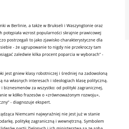
anki w Berlinie, a także w Brukseli i Waszyngtonie oraz
 potępiała wzrost popularności skrajnie prawicowej
zo postrzegali to jako zjawisko charakterystyczne dla
siebie - że ugrupowanie to nigdy nie przekroczy tam
osiągać zaledwie kilka procent poparcia w wyborach” -
ki jest gniew klasy robotniczej i średniej na zadowoloną
ą na własnych interesach i ideologiach klasę polityczną.
i biznesmenów za wszystko: od polityki zagranicznej,
wanie w kółko frazesów o +zrównoważonym rozwoju+,
czny” - diagnozuje ekspert.
rządząca Niemcami najwyraźniej nie jest już w stanie
odarkę, politykę zagraniczną i wewnętrzną. Symbolem
liderów partii Zielonych i ich ministerstwa są ze sobą