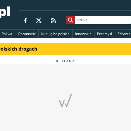
Paliwa
Obronność
Kupuję bo polskie
Innowacje
Przemysł
Zdrowie
polskich drogach