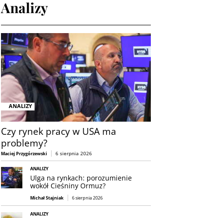
Analizy
ANALIZY
Czy rynek pracy w USA ma
problemy?
6 sierpnia 2026
Maciej Przygórzewski
ANALIZY
Ulga na rynkach: porozumienie
wokół Cieśniny Ormuz?
Michał Stajniak
6 sierpnia 2026
ANALIZY