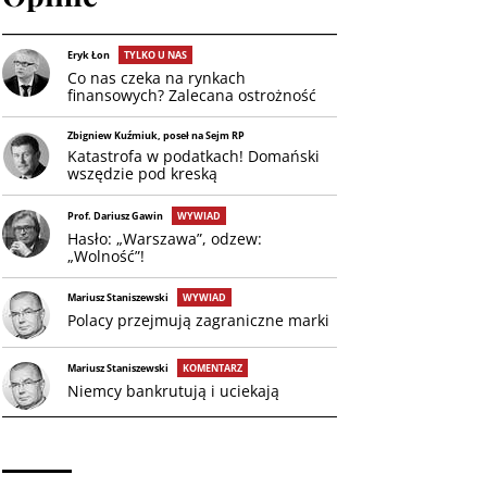
Eryk Łon
TYLKO U NAS
Co nas czeka na rynkach
finansowych? Zalecana ostrożność
Zbigniew Kuźmiuk, poseł na Sejm RP
Katastrofa w podatkach! Domański
wszędzie pod kreską
Prof. Dariusz Gawin
WYWIAD
Hasło: „Warszawa”, odzew:
„Wolność”!
Mariusz Staniszewski
WYWIAD
Polacy przejmują zagraniczne marki
Mariusz Staniszewski
KOMENTARZ
Niemcy bankrutują i uciekają