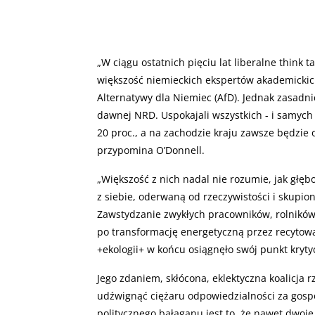
„
W ciągu ostatnich pięciu lat liberalne think t
większość niemieckich ekspertów akademickich
Alternatywy dla Niemiec (AfD). Jednak zasadnic
dawnej NRD. Uspokajali wszystkich - i samych 
20 proc., a na zachodzie kraju zawsze będzie 
przypomina O’Donnell.
„
Większość z nich nadal nie rozumie, jak głębo
z siebie, oderwaną od rzeczywistości i skupion
Zawstydzanie zwykłych pracowników, rolników 
po transformację energetyczną przez recyto
+ekologii+ w końcu osiągnęło swój punkt kryty
Jego zdaniem, skłócona, eklektyczna koalicja 
udźwignąć ciężaru odpowiedzialności za gosp
politycznego bałaganu jest to, że nawet dwoje 