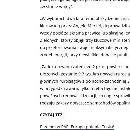
„w stanie wojny”.
„
W wyborach dwa lata temu obrzydzenie znaczn
kierowaną przez Angelę Merkel, doprowadziło 
wtedy pójść za skrajną prawicą lub skrajną le
Zielonych, którzy objęli trzy kluczowe ministe
do przeforsowania swojej maksymalistycznej, 
źródeł energii, przy niewielkiej debacie publi
„
Zadekretowano zatem, że 2 proc. powierzchni
ułożonych zostanie 9,7 tys. km nowych ruroci
głównych rurociągów z północno-zachodniej S
w przypadku awarii, tylko trzeba będzie inst
poważnych renowacji izolacji, co nagle sprawi
rodzaju zakazy dotyczące samochodów spalinow
CZYTAJ TEŻ:
Przełom w PAP! Europa potępia Tuska!