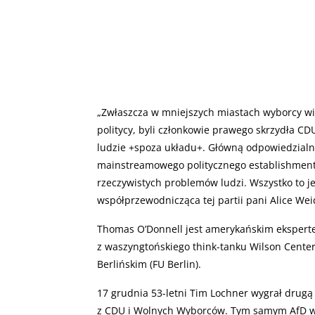
„
Zwłaszcza w mniejszych miastach wyborcy widz
politycy, byli członkowie prawego skrzydła CD
ludzie +spoza układu+. Główną odpowiedzialn
mainstreamowego politycznego establishment
rzeczywistych problemów ludzi. Wszystko to j
współprzewodnicząca tej partii pani Alice W
Thomas O’Donnell jest amerykańskim eksperte
z waszyngtońskiego think-tanku Wilson Center
Berlińskim (FU Berlin).
17 grudnia 53-letni Tim Lochner wygrał drugą
z CDU i Wolnych Wyborców. Tym samym AfD w