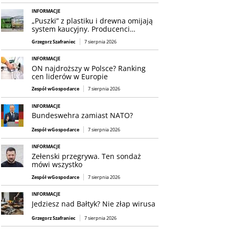
INFORMACJE
„Puszki” z plastiku i drewna omijają
system kaucyjny. Producenci…
Grzegorz Szafraniec
7 sierpnia 2026
INFORMACJE
ON najdroższy w Polsce? Ranking
cen liderów w Europie
Zespół wGospodarce
7 sierpnia 2026
INFORMACJE
Bundeswehra zamiast NATO?
Zespół wGospodarce
7 sierpnia 2026
INFORMACJE
Zełenski przegrywa. Ten sondaż
mówi wszystko
Zespół wGospodarce
7 sierpnia 2026
INFORMACJE
Jedziesz nad Bałtyk? Nie złap wirusa
Grzegorz Szafraniec
7 sierpnia 2026