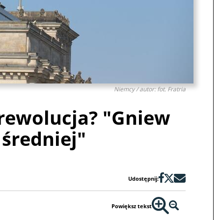
Niemcy / autor: fot. Fratria
rewolucja? "Gniew
 średniej"
Udostępnij:
Powiększ tekst