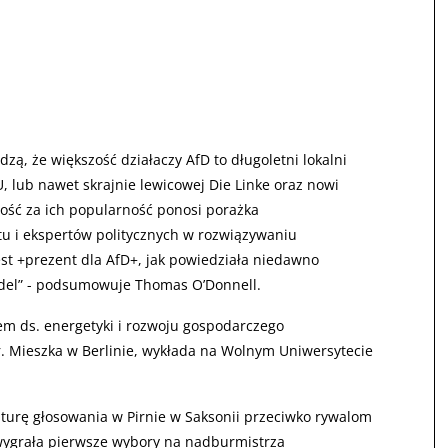
ą, że większość działaczy AfD to długoletni lokalni
U, lub nawet skrajnie lewicowej Die Linke oraz nowi
ość za ich popularność ponosi porażka
u i ekspertów politycznych w rozwiązywaniu
est +prezent dla AfD+, jak powiedziała niedawno
eidel” - podsumowuje Thomas O’Donnell.
m ds. energetyki i rozwoju gospodarczego
. Mieszka w Berlinie, wykłada na Wolnym Uniwersytecie
 turę głosowania w Pirnie w Saksonii przeciwko rywalom
ygrała pierwsze wybory na nadburmistrza