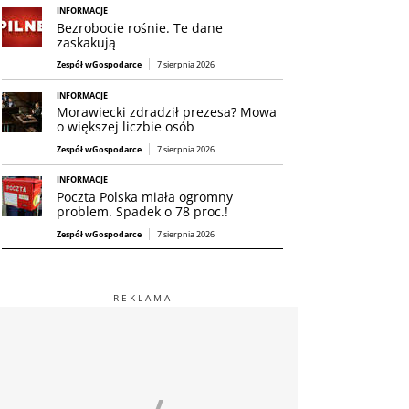
INFORMACJE
Bezrobocie rośnie. Te dane
zaskakują
Zespół wGospodarce
7 sierpnia 2026
INFORMACJE
Morawiecki zdradził prezesa? Mowa
o większej liczbie osób
Zespół wGospodarce
7 sierpnia 2026
INFORMACJE
Poczta Polska miała ogromny
problem. Spadek o 78 proc.!
Zespół wGospodarce
7 sierpnia 2026