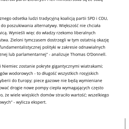
ego odsetka ludzi tradycyjną koalicją partii SPD i CDU,
do poszukiwania alternatywy. Większość nie chciała
wicą. Wynieśli więc do władzy rzekomo liberalnych
rstwa. Zieloni tymczasem dostrzegli w tym ostatnią okazję
fundamentalistycznej polityki w zakresie odnawialnych
cznej lub parlamentarnej” - analizuje Thomas O’Donnell.
 Niemiec zostanie pokryte gigantycznymi wiatrakami;
ągów wodorowych - to długość wszystkich rosyjskich
yberii do Europy; piece gazowe nie będą wymieniane
alować drogie nowe pompy ciepła wymagających często
ło, że wiele wiejskich domów straciło wartość; wszelkiego
ych” - wylicza ekspert.