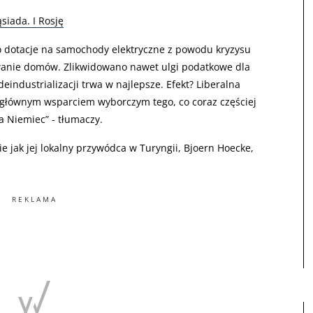
siada. I Rosję
o dotacje na samochody elektryczne z powodu kryzysu
wanie domów. Zlikwidowano nawet ulgi podatkowe dla
 deindustrializacji trwa w najlepsze. Efekt? Liberalna
ię głównym wsparciem wyborczym tego, co coraz częściej
a Niemiec” - tłumaczy.
ie jak jej lokalny przywódca w Turyngii, Bjoern Hoecke,
REKLAMA