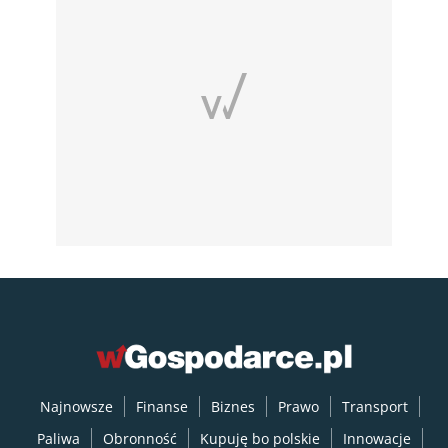
Najnowsze
Finanse
Biznes
Prawo
Transport
Paliwa
Obronność
Kupuję bo polskie
Innowacje