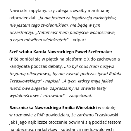
Nawrocki zapytany, czy zalegalizowałby marihuanę,
odpowiedział: „
Ja nie jestem za legalizacją narkotyków,
nie jestem tego zwolennikiem, nie będę w tym
uczestniczył. „Natomiast mam podejście wolnościowe,
o czym mówiłem wielokrotnie
” – odparł.
Szef sztabu Karola Nawrockiego Paweł Szefernaker
(PiS)
odniósł się w piątek na platformie X do zachowania
kandydata podczas debaty. „
To był snus (sam nazywa
to gumą nikotynową), by nie zasnąć podczas tyrad Rafała
Trzaskowskiego” - napisał. „A tych, którzy mają jakieś
niezdrowe sugestie, zapraszamy na otwarte testy
wydolnościowe i zdrowotne
” – zaapelował.
Rzeczniczka Nawrockiego Emilia Wierzbicki
w sobotę
w rozmowie z PAP powiedziała, że zarówno Trzaskowski
jak i jego najbliższe otoczenie powinni się poddać testom
na obecność narkotyków i substancji niedozwolonych