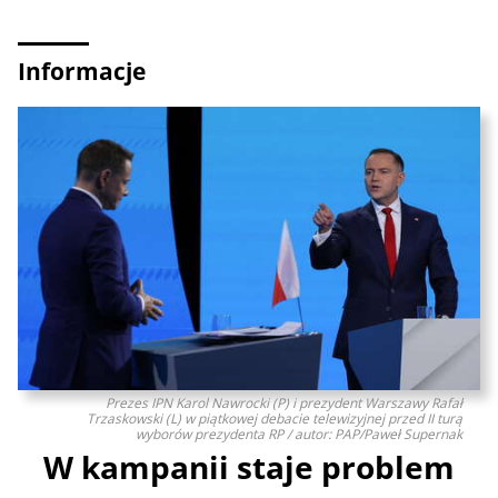
Informacje
Prezes IPN Karol Nawrocki (P) i prezydent Warszawy Rafał
Trzaskowski (L) w piątkowej debacie telewizyjnej przed II turą
wyborów prezydenta RP / autor: PAP/Paweł Supernak
W kampanii staje problem