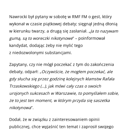
Nawrocki był pytany w sobotę w RMF FM o gest, który
wykonał w czasie piątkowej debaty; sięgnął jedną dłonią
w kierunku twarzy, a drugą się zasłaniał. „
Ja to nazywam
gumą, są to woreczki nikotynowe
” – poinformował
kandydat, dodając żeby nie mylić tego
z niedozwolonymi substancjami.
Zapytany, czy nie mógł poczekać z tym do zakończenia
debaty, odparł: „
Oczywiście, że mogłem poczekać, ale
gdy słucha się przez godzinę kolejnych kłamstw Rafała
Trzaskowskiego (…), jak mówi cały czas o swoich
urojonych sukcesach w Warszawie, to pomyślałem sobie,
że to jest ten moment, w którym przyda się saszetka
nikotynowa
”.
Dodał, że w związku z zainteresowaniem opinii
publicznej, chce wyjaśnić ten temat i zaprosił swojego