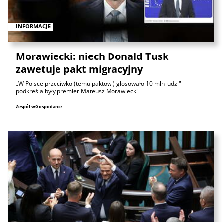
INFORMACJE
Morawiecki: niech Donald Tusk
zawetuje pakt migracyjny
„W Polsce przeciwko (temu paktowi) głosowało 10 mln ludzi" -
podkreśla były premier Mateusz Morawiecki
Zespół wGospodarce