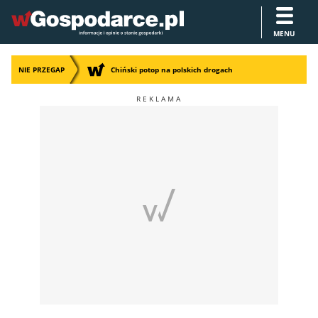
MENU
NIE PRZEGAP
Chiński potop na polskich drogach