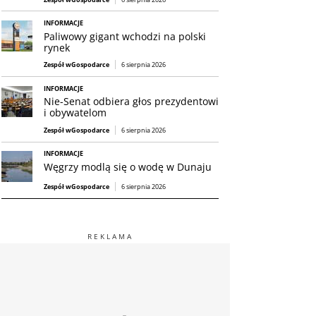
INFORMACJE
Paliwowy gigant wchodzi na polski
rynek
Zespół wGospodarce
6 sierpnia 2026
INFORMACJE
Nie-Senat odbiera głos prezydentowi
i obywatelom
Zespół wGospodarce
6 sierpnia 2026
INFORMACJE
Węgrzy modlą się o wodę w Dunaju
Zespół wGospodarce
6 sierpnia 2026