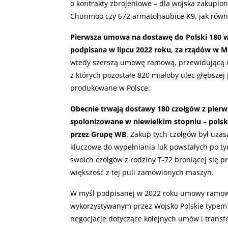
o kontrakty zbrojeniowe – dla wojska zakupiono
Chunmoo czy 672 armatohaubice K9, jak równi
Pierwsza umowa na dostawę do Polski 180 
podpisana w lipcu 2022 roku, za rządów w M
wtedy szerszą umowę ramową, przewidującą do
z których pozostałe 820 miałoby ulec głębszej 
produkowane w Polsce.
Obecnie trwają dostawy 180 czołgów z pier
spolonizowane w niewielkim stopniu – polsk
przez Grupę WB
. Zakup tych czołgów był uzas
kluczowe do wypełniania luk powstałych po tym
swoich czołgów z rodziny T-72 broniącej się pr
większość z tej puli zamówionych maszyn.
W myśl podpisanej w 2022 roku umowy ramowej
wykorzystywanym przez Wojsko Polskie typem c
negocjacje dotyczące kolejnych umów i transfe