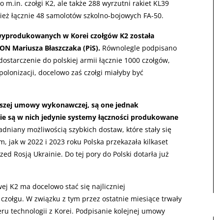
 m.in. czołgi K2, ale także 288 wyrzutni rakiet KL39
eż łącznie 48 samolotów szkolno-bojowych FA-50.
wyprodukowanych w Korei czołgów K2 została
ON Mariusza Błaszczaka (PiS).
Równolegle podpisano
starczenie do polskiej armii łącznie 1000 czołgów,
polonizacji, docelowo zaś czołgi miałyby być
wszej umowy wykonawczej, są one jednak
ie są w nich jedynie systemy łączności produkowane
adniany możliwością szybkich dostaw, które stały się
, jak w 2022 i 2023 roku Polska przekazała kilkaset
zed Rosją Ukrainie. Do tej pory do Polski dotarła już
 K2 ma docelowo stać się najliczniej
zołgu. W związku z tym przez ostatnie miesiące trwały
ru technologii z Korei. Podpisanie kolejnej umowy