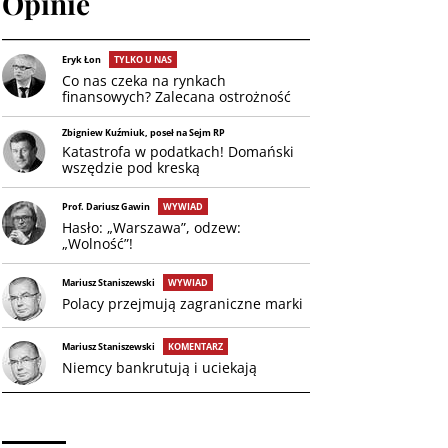
Opinie
Eryk Łon
TYLKO U NAS
Co nas czeka na rynkach
finansowych? Zalecana ostrożność
Zbigniew Kuźmiuk, poseł na Sejm RP
Katastrofa w podatkach! Domański
wszędzie pod kreską
Prof. Dariusz Gawin
WYWIAD
Hasło: „Warszawa”, odzew:
„Wolność”!
Mariusz Staniszewski
WYWIAD
Polacy przejmują zagraniczne marki
Mariusz Staniszewski
KOMENTARZ
Niemcy bankrutują i uciekają