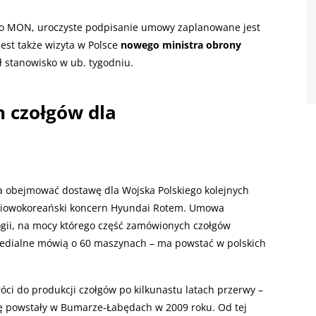
h do MON, uroczyste podpisanie umowy zaplanowane jest
jest także wizyta w Polsce
nowego ministra obrony
ął stanowisko w ub. tygodniu.
 czołgów dla
 obejmować dostawę dla Wojska Polskiego kolejnych
niowokoreański koncern Hyundai Rotem. Umowa
ogii, na mocy którego część zamówionych czołgów
medialne mówią o 60 maszynach – ma powstać w polskich
óci do produkcji czołgów po kilkunastu latach przerwy –
ję powstały w Bumarze-Łabędach w 2009 roku. Od tej