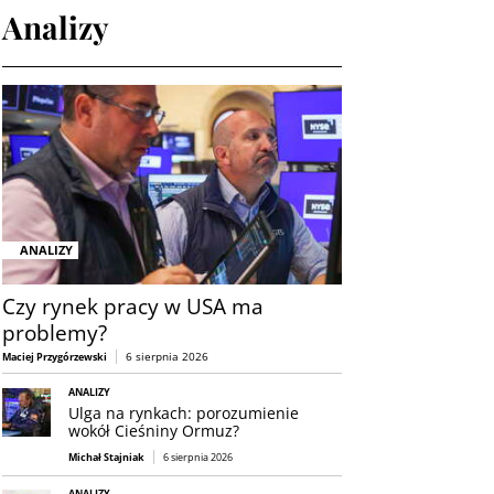
Analizy
ANALIZY
Czy rynek pracy w USA ma
problemy?
6 sierpnia 2026
Maciej Przygórzewski
ANALIZY
Ulga na rynkach: porozumienie
wokół Cieśniny Ormuz?
Michał Stajniak
6 sierpnia 2026
ANALIZY