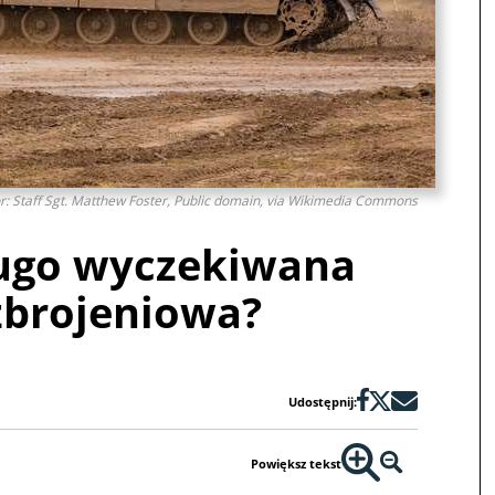
or: Staff Sgt. Matthew Foster, Public domain, via Wikimedia Commons
ługo wyczekiwana
brojeniowa?
Udostępnij:
Powiększ tekst