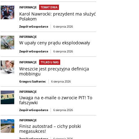
INFORMACJE
TEMAT DNIA
Karol Nawrocki: prezydent ma służyć
Polakom
Zespół wGospodarce
6 sierpnia 2026
INFORMACJE
W upały ceny prądu eksplodowały
Zespół wGospodarce
6 sierpnia 2026
INFORMACJE
TYLKO U NAS
Wreszcie jest precyzyjna definicja
mobbingu
Grzegorz Szafraniec
6 sierpnia 2026
INFORMACJE
Uwaga na e-maile o zwrocie PIT! To
fałszywki
Zespół wGospodarce
6 sierpnia 2026
INFORMACJE
Finisz autostrad – cichy polski
megasukces!
Zespół wGospodarce
6 sierpnia 2026