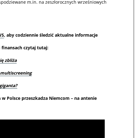
ło spodziewane m.in. na zeszłorocznych wrześniowych
WS
, aby codziennie śledzić aktualne informacje
finansach czytaj tutaj:
ę zbliża
 multiscreening
giganta?
a w Polsce przeszkadza Niemcom – na antenie