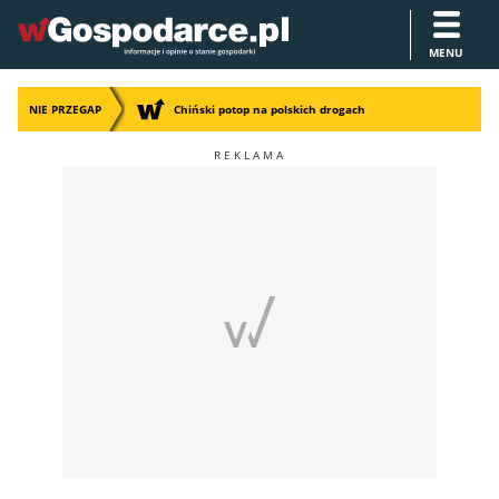
MENU
NIE PRZEGAP
Chiński potop na polskich drogach