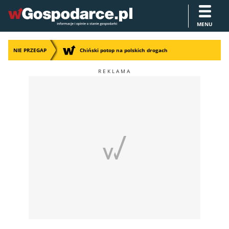
MENU
NIE PRZEGAP
Chiński potop na polskich drogach