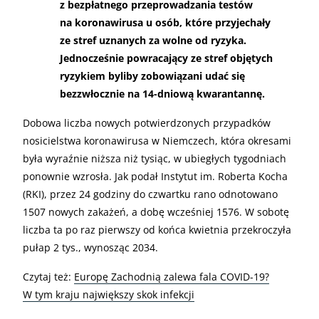
z bezpłatnego przeprowadzania testów
na koronawirusa u osób, które przyjechały
ze stref uznanych za wolne od ryzyka.
Jednocześnie powracający ze stref objętych
ryzykiem byliby zobowiązani udać się
bezzwłocznie na 14-dniową kwarantannę.
Dobowa liczba nowych potwierdzonych przypadków
nosicielstwa koronawirusa w Niemczech, która okresami
była wyraźnie niższa niż tysiąc, w ubiegłych tygodniach
ponownie wzrosła. Jak podał Instytut im. Roberta Kocha
(RKI), przez 24 godziny do czwartku rano odnotowano
1507 nowych zakażeń, a dobę wcześniej 1576. W sobotę
liczba ta po raz pierwszy od końca kwietnia przekroczyła
pułap 2 tys., wynosząc 2034.
Czytaj też:
Europę Zachodnią zalewa fala COVID-19?
W tym kraju największy skok infekcji