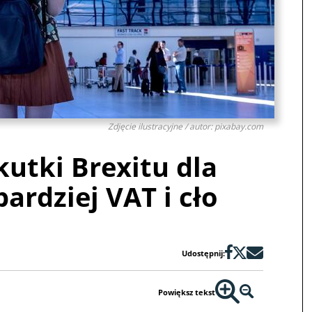
Zdjęcie ilustracyjne / autor: pixabay.com
kutki Brexitu dla
ardziej VAT i cło
Udostępnij:
Powiększ tekst