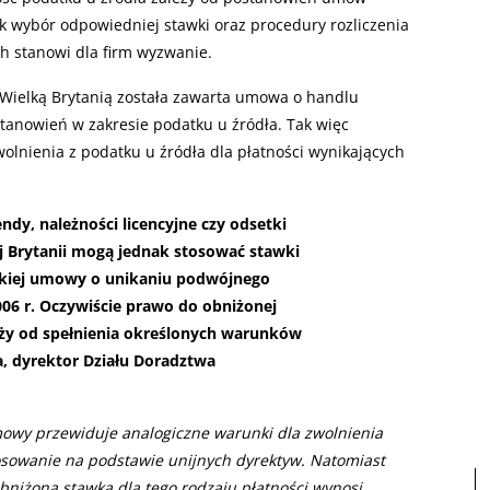
 wybór odpowiedniej stawki oraz procedury rozliczenia
h stanowi dla firm wyzwanie.
Wielką Brytanią została zawarta umowa o handlu
stanowień w zakresie podatku u źródła. Tak więc
wolnienia z podatku u źródła dla płatności wynikających
ndy, należności licencyjne czy odsetki
ej Brytanii mogą jednak stosować stawki
jskiej umowy o unikaniu podwójnego
006 r. Oczywiście prawo do obniżonej
eży od spełnienia określonych warunków
, dyrektor Działu Doradztwa
owy przewiduje analogiczne warunki dla zwolnienia
osowanie na podstawie unijnych dyrektyw. Natomiast
, obniżona stawka dla tego rodzaju płatności wynosi