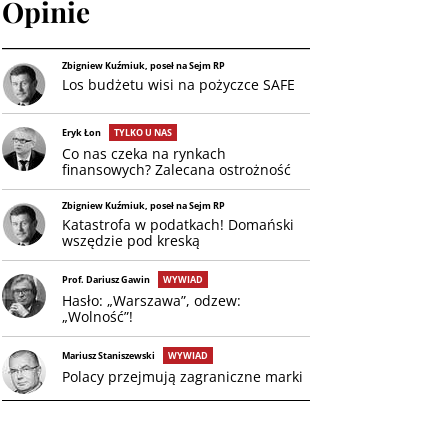
Opinie
Zbigniew Kuźmiuk, poseł na Sejm RP
Los budżetu wisi na pożyczce SAFE
Eryk Łon
TYLKO U NAS
Co nas czeka na rynkach
finansowych? Zalecana ostrożność
Zbigniew Kuźmiuk, poseł na Sejm RP
Katastrofa w podatkach! Domański
wszędzie pod kreską
Prof. Dariusz Gawin
WYWIAD
Hasło: „Warszawa”, odzew:
„Wolność”!
Mariusz Staniszewski
WYWIAD
Polacy przejmują zagraniczne marki