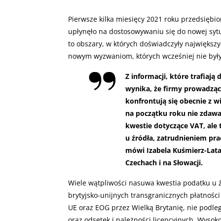
Pierwsze kilka miesięcy 2021 roku przedsiębi
upłynęło na dostosowywaniu się do nowej sytu
to obszary, w których doświadczyły największy
nowym wyzwaniom, których wcześniej nie był
Z informacji, które trafiają
wynika, że firmy prowadząc
konfrontują się obecnie z 
na początku roku nie zdawa
kwestie dotyczące VAT, ale
u źródła, zatrudnieniem p
mówi Izabela Kuśmierz-Lata
Czechach i na Słowacji.
Wiele wątpliwości nasuwa kwestia podatku u ź
brytyjsko-unijnych transgranicznych płatnośc
UE oraz EOG przez Wielką Brytanię, nie podl
oraz odsetek i należności licencyjnych. Wyso