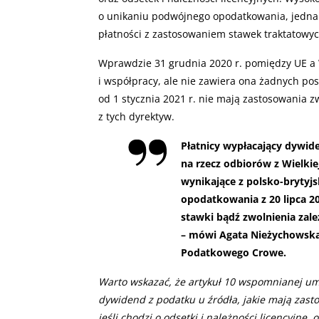
o unikaniu podwójnego opodatkowania, jednak
płatności z zastosowaniem stawek traktatowyc
Wprawdzie 31 grudnia 2020 r. pomiędzy UE a 
i współpracy, ale nie zawiera ona żadnych po
od 1 stycznia 2021 r. nie mają zastosowania z
z tych dyrektyw.
Płatnicy wypłacający dywide
na rzecz odbiorów z Wielki
wynikające z polsko-bryty
opodatkowania z 20 lipca 2
stawki bądź zwolnienia zal
– mówi Agata Nieżychowska
Podatkowego Crowe.
Warto wskazać, że artykuł 10 wspomnianej um
dywidend z podatku u źródła, jakie mają zast
jeśli chodzi o odsetki i należności licencyjne