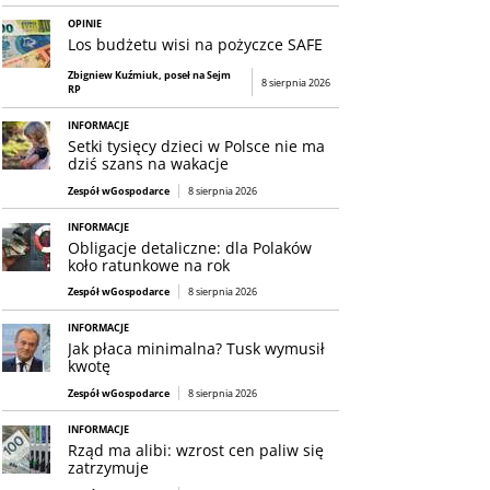
OPINIE
Los budżetu wisi na pożyczce SAFE
Zbigniew Kuźmiuk, poseł na Sejm
8 sierpnia 2026
RP
INFORMACJE
Setki tysięcy dzieci w Polsce nie ma
dziś szans na wakacje
Zespół wGospodarce
8 sierpnia 2026
INFORMACJE
Obligacje detaliczne: dla Polaków
koło ratunkowe na rok
Zespół wGospodarce
8 sierpnia 2026
INFORMACJE
Jak płaca minimalna? Tusk wymusił
kwotę
Zespół wGospodarce
8 sierpnia 2026
INFORMACJE
Rząd ma alibi: wzrost cen paliw się
zatrzymuje