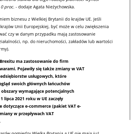
0 proc.
- dodaje Agata Nieżychowska.
iem biznesu z Wielkiej Brytanii do krajów UE. Jeśli
 krajów Unii Europejskiej, być może w celu zwiększenia
zować czy w danym przypadku mają zastosowanie
ziałalności, np. do nieruchomości, zakładów lub wartości
rmy).
Brexitu ma zastosowanie do firm
warami. Pojawiły się także zmiany w VAT
edsiębiorstw usługowych, które
egląd swoich głównych łańcuchów
ć obszary wymagające potencjalnych
 lipca 2021 roku w UE zaczęły
e dotyczące e-commerce (pakiet VAT e-
zmiany w przepływach VAT
.
arów pomiędzy Wielką Brytanią a UE nie mają już