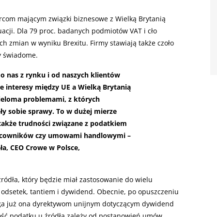
orcom mającym związki biznesowe z Wielką Brytanią
acji. Dla 79 proc. badanych podmiotów VAT i cło
ch zmian w wyniku Brexitu. Firmy stawiają także czoło
y świadome.
 do nas z rynku i od naszych klientów
e interesy między UE a Wielką Brytanią
wieloma problemami, z których
ły sobie sprawy. To w dużej mierze
 także trudności związane z podatkiem
racowników czy umowami handlowymi –
ła, CEO Crowe w Polsce,
ródła, który będzie miał zastosowanie do wielu
i odsetek, tantiem i dywidend. Obecnie, po opuszczeniu
ega już ona dyrektywom unijnym dotyczącym dywidend
kość podatku u źródła zależy od postanowień umów