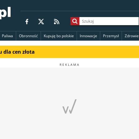
Paliwa
Obronność
Kupuję bo polskie
Innowacje
Przemysł
Zdrowie
 dla cen złota