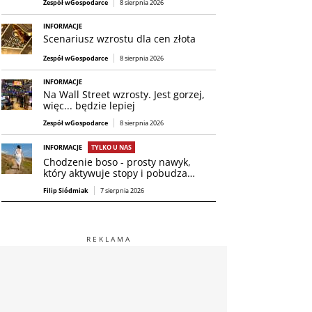
Zespół wGospodarce
8 sierpnia 2026
INFORMACJE
Scenariusz wzrostu dla cen złota
Zespół wGospodarce
8 sierpnia 2026
INFORMACJE
Na Wall Street wzrosty. Jest gorzej,
więc... będzie lepiej
Zespół wGospodarce
8 sierpnia 2026
INFORMACJE
TYLKO U NAS
Chodzenie boso - prosty nawyk,
który aktywuje stopy i pobudza…
Filip Siódmiak
7 sierpnia 2026