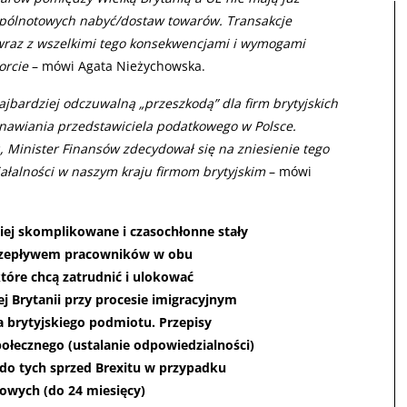
pólnotowych nabyć/dostaw towarów. Transakcje
w wraz z wszelkimi tego konsekwencjami i wymogami
orcie
– mówi Agata Nieżychowska.
jbardziej odczuwalną „przeszkodą” dla firm brytyjskich
anawiania przedstawiciela podatkowego w Polsce.
, Minister Finansów zdecydował się na zniesienie tego
ałalności w naszym kraju firmom brytyjskim
– mówi
iej skomplikowane i czasochłonne stały
przepływem pracowników w obu
które chcą zatrudnić i ulokować
j Brytanii przy procesie imigracyjnym
 brytyjskiego podmiotu. Przepisy
ołecznego (ustalanie odpowiedzialności)
do tych sprzed Brexitu w przypadku
wych (do 24 miesięcy)