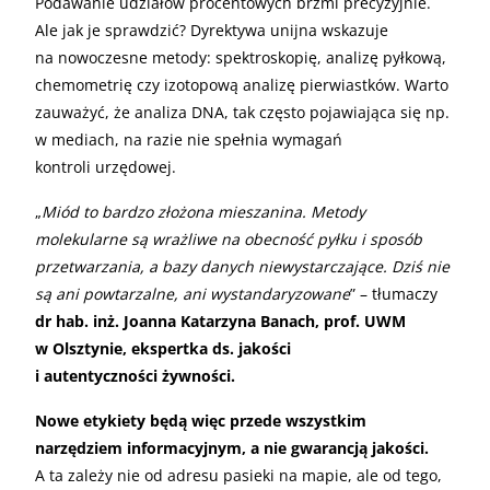
Podawanie udziałów procentowych brzmi precyzyjnie.
Ale jak je sprawdzić? Dyrektywa unijna wskazuje
na nowoczesne metody: spektroskopię, analizę pyłkową,
chemometrię czy izotopową analizę pierwiastków. Warto
zauważyć, że analiza DNA, tak często pojawiająca się np.
w mediach, na razie nie spełnia wymagań
kontroli urzędowej.
„
Miód to bardzo złożona mieszanina. Metody
molekularne są wrażliwe na obecność pyłku i sposób
przetwarzania, a bazy danych niewystarczające. Dziś nie
są ani powtarzalne, ani wystandaryzowane
” – tłumaczy
dr hab. inż. Joanna Katarzyna Banach, prof. UWM
w Olsztynie, ekspertka ds. jakości
i autentyczności żywności.
Nowe etykiety będą więc przede wszystkim
narzędziem informacyjnym, a nie gwarancją jakości.
A ta zależy nie od adresu pasieki na mapie, ale od tego,