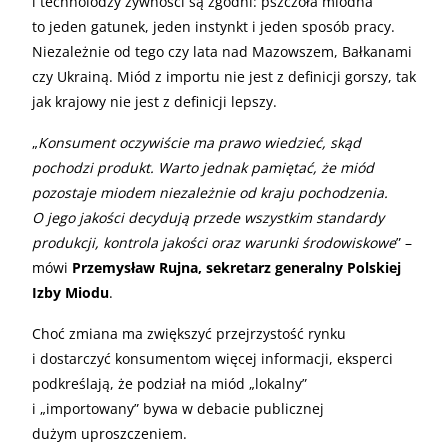
i technolodzy żywności są zgodni: pszczoła miodna
to jeden gatunek, jeden instynkt i jeden sposób pracy.
Niezależnie od tego czy lata nad Mazowszem, Bałkanami
czy Ukrainą. Miód z importu nie jest z definicji gorszy, tak
jak krajowy nie jest z definicji lepszy.
„
Konsument oczywiście ma prawo wiedzieć, skąd
pochodzi produkt. Warto jednak pamiętać, że miód
pozostaje miodem niezależnie od kraju pochodzenia.
O jego jakości decydują przede wszystkim standardy
produkcji, kontrola jakości oraz warunki środowiskowe
” –
mówi
Przemysław Rujna, sekretarz generalny Polskiej
Izby Miodu
.
Choć zmiana ma zwiększyć przejrzystość rynku
i dostarczyć konsumentom więcej informacji, eksperci
podkreślają, że podział na miód „lokalny”
i „importowany” bywa w debacie publicznej
dużym uproszczeniem.