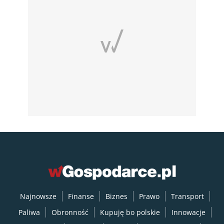
Najnowsze
Finanse
Biznes
Prawo
Transport
Paliwa
Obronność
Kupuję bo polskie
Innowacje