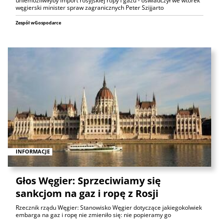
uniemożliwiłyby import rosyjskiej ropy i gazu - oświadczył we wtorek
węgierski minister spraw zagranicznych Peter Szijjarto
Zespół wGospodarce
INFORMACJE
Głos Węgier: Sprzeciwiamy się
sankcjom na gaz i ropę z Rosji
Rzecznik rządu Węgier: Stanowisko Węgier dotyczące jakiegokolwiek
embarga na gaz i ropę nie zmieniło się: nie popieramy go