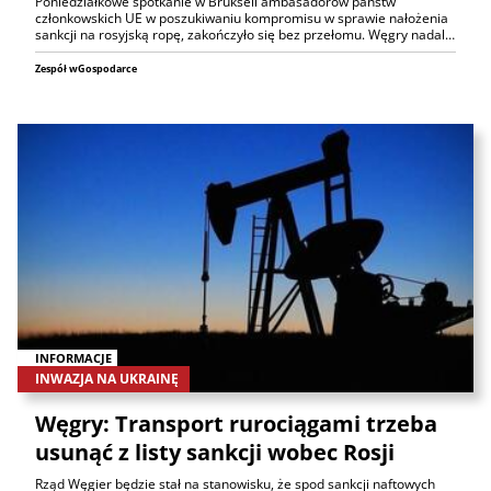
Poniedziałkowe spotkanie w Brukseli ambasadorów państw
członkowskich UE w poszukiwaniu kompromisu w sprawie nałożenia
sankcji na rosyjską ropę, zakończyło się bez przełomu. Węgry nadal…
Zespół wGospodarce
INFORMACJE
INWAZJA NA UKRAINĘ
Węgry: Transport rurociągami trzeba
usunąć z listy sankcji wobec Rosji
Rząd Węgier będzie stał na stanowisku, że spod sankcji naftowych