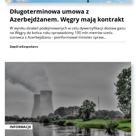
Długoterminowa umowa z
Azerbejdżanem. Węgry mają kontrakt
W wyniku działań podejmowanych w celu dywersyfikacji dostaw gazu
na Węgry do końca roku sprowadzimy 100 mln metrów sześc.
surowca z Azerbejdżanu - poinformował minister spraw…
Zespół wGospodarce
INFORMACJE