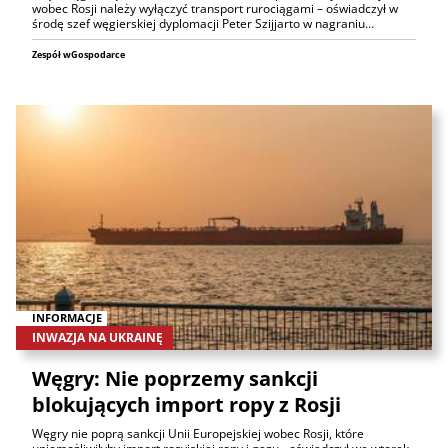
wobec Rosji należy wyłączyć transport rurociągami – oświadczył w
środę szef węgierskiej dyplomacji Peter Szijjarto w nagraniu…
Zespół wGospodarce
INFORMACJE
INWAZJA NA UKRAINĘ
Węgry: Nie poprzemy sankcji
blokujących import ropy z Rosji
Węgry nie poprą sankcji Unii Europejskiej wobec Rosji, które