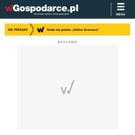
MENU
NIE PRZEGAP
Rodzi się polska „Dolina Dronowa”